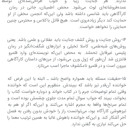
ندارند. هر جنایت زیبا و خ
عمده‌فروشانه‌ای لوث می‌شود. محض اطمینان، جانی در رمان 
کارآگاهی باید شانسی داشته باشد ولی این‌که انجمن مخفی از او 
حمایت کند دیگر زیاده‌روی است. هیچ قاتل باکلاس و محترمی چنین 
حمایتی را نخواهد خواست.
۱۴-روش جنایت و روش کشف جنایت باید عقلانی و علمی باشد. یعنی 
روش‌های شبه‌علمی، کاملا تخیلی و ابزارهای شگفت‌انگیز در رمان 
پلیسی غیرقابل تحملند. به محض این‌که نویسنده‌ای وارد قلمرو 
فانتزی شد آن‌طور که ژول ورن می‌شود، از مرزهای داستان کارآگاهی 
بیرون است و در قلمرو نامکشوف ماجرا اسب می‌تازد.
۱۵-حقیقت مسئله باید همواره واضح باشد ـ البته با این فرض که 
خواننده آن‌قدر تیز باشد که ببیندش. منظورم این است که خواننده 
وقتی تمام توضیحات جرم را در کتاب خواند و دوباره خواست کتاب را 
بخواند، ببیند که جواب سوال تمام مدت جلوی چشمش بوده است و 
تمام سرنخ‌ها واقعا به مجرم اشاره می‌کنند و این‌که اگر او هم به 
تیزهوشی کارآگاه بود، می‌توانست راز را خودش بدون رفتن به فصل 
آخر آشکار کند. و این‌که خواننده باهوش غالبا به همین ترتیب معما را 
حل می‌کند نیازی به گفتن ندارد.