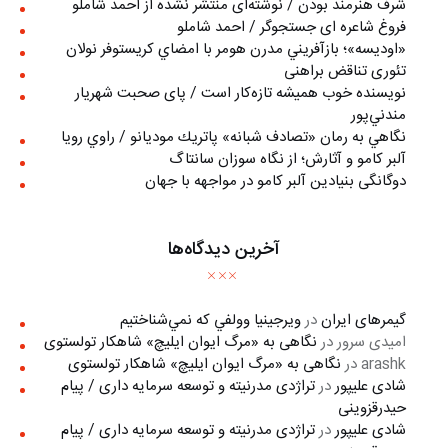
شرف هنرمند بودن / نوشته‌ای منتشر نشده از احمد شاملو
فروغ شاعره ای جستجوگر / احمد شاملو
«اوديسه»؛ بازآفريني مدرن هومر با امضاي كريستوفر نولان
تئوری تناقض براهنی
نويسنده خوب هميشه تازه‌كار است / پای صحبت شهريار
مندني‌پور
نگاهي به رمان «تصادف شبانه» پاتريك موديانو / راوي رويا
آلبر کامو و آثارش؛ از نگاه سوزان سانتاگ
دوگانگی بنیادین آلبر کامو در مواجهه با جهان
آخرین دیدگاه‌ها
گیمرهای ایران
در
ويرجينيا وولفي كه نمي‌شناختيم
امیدی سرور
در
نگاهی به «مرگ ايوان ايليچ» شاهکار تولستوی
arashk
در
نگاهی به «مرگ ايوان ايليچ» شاهکار تولستوی
شادی علیپور
در
تراژدی مدرنیته و توسعه سرمایه داری / پیام
حیدرقزوینی
شادی علیپور
در
تراژدی مدرنیته و توسعه سرمایه داری / پیام