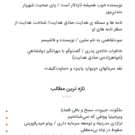
نويسنده خوب هميشه تازه‌كار است / پای صحبت شهريار
مندني‌پور
نامه ها و مسئله ی هدایت صادق هدایت/ شناخت هدایت از
منظر نامه های او
سوءتفاهمی به نام سلین / نویسنده و فاشیسم
خاطراتِ خانه‌ی پدری / گفت‌وگو با مهرانگيز دولتشاهي
(خواهرزاده‌ی صادق هدايت)
نقد سریالهای «ویوارد پاینز» و «ساوت‌کلیف»
تازه ترین مطالب
ملکوت، جبروت، مسخ و باقی قضایا
ويرجينيا وولفي كه نمي‌شناختيم
تراژدی مدرنیته و توسعه سرمایه داری / پیام حیدرقزوینی
سقوط در چاه بی‌منطقی