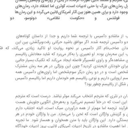
یا رفویی، مترجم و منتقد ادبی صورت گرفت، در یکی از روزهای واپسین زمستان 
و در دورانی که بسیاری معتقدند دوران افول رمان‌های بزرگ یا حتی ادبیات است، کوثری اما اعتقاد دارد، رمان‌های 
آمریکای‌لاتین نوید می‌دهند که هنوز ادبیات وجود دارد و برای همین هنوز بین آثار آمریکای‌لاتین می‌گردد و این رمان‌ها 
‌دهنده‌‌اند. «نبردِ» فوئنتس و «حکومت نظامی» دو
با انتشار «کینکاس بوربا» تاکنون چهار کتاب از ماشادو دآسیس با ترجمه شما داریم و جدا از داستان کوتاه‌های 
«روانکاو»، سه رمان از پنج‌گانه مشهور ماشادو دآسیس ترجمه شده. اگر موافق باشید حرکتی رفت‌و‌برگشتی بین این 
سه‌‌رمان داشته باشیم. گِلِدسون، از منتقدان صاحب‌نام آثار دآسیس بر نحوه روایتِ او تاکید زیاد
می‌کنم جزو دغدغه‌های شما هم برای انتخاب این سه‌رمان بوده. او تعبیری را به‌کار می‌برد که شاید معادلش رئالیسم 
فریبا یا رئالیسم اغواگر باشد و آنجا بین راوی مشاهده‌گر و راوی تفسیرگر فاصله ایجاد می‌کند که تکنیک بسیار جالبی 
است. شما در ترجمه چطور این تکنیک را برای خودتان لایه‌بندی کردید؟ چون این ویژگی در هر سه رمان مشترک 
است و گرچه راوی‌ در «دن کاسمورو» ‌اول‌شخص است و در دو رمان دیگر سوم‌شخص اما راوی‌های دآسیس همه 
. با اینکه ما پیشینه‌ای از رئالیسم اروپایی داریم و نوعی رئالیسم هم خودمان داریم اما رئالیسمِ دآسیس 
شکل از رئالیسم چطور بود؟
البته مساله‌ای که مطرح می‌کنید، شاید چندان در نثری که مترجم انتخاب می‌کند موثر نباشد. درست است که مترجم 
تصمیم می‌گیرد چطور بنویسد، اما واقعیت این است که در خلأ تصمیم نمی‌گیرد و به‌هرحال الگویی جلویش هست 
هرقدر هم که فاصله زبان‌ها زیاد باشد. در فرآیند ترجمه اما مهم‌تر از همه درآوردن سبک است، البته اجتناب دارم 
بگویم «سبک»، شاید بهتر باشد بگوییم لحن و گزینش واژگان است که لحن را می‌سازد. من با واژگان خودم در هر 
ها به متن هم بستگی دارد. این واژگان باید با متن همخوان و همساز شود. ما تجربه 
ما داشته. اما اهمیت ماشادو در تاریخ ادبیات آمریکای لاتین، بروز ادبیات خودآگاه 