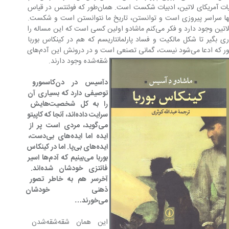
نوعی بن‌بست را نشان می‌دهد. اصولا ادبیات آمریکای لاتین، ادبیات شکست است. همان‌طور که فوئنتس در قیاس 
متحد می‌گوید، تاریخ اینها سراسر پیروزی است و توانستن، تاریخ ما نتوانستن است و شکست. 
این حسرتی است که در تمام آثار آمریکای لاتین وجود دارد و فکر می‌کنم ماشادو اولین کسی است که این مساله را 
بیند، آن تضاد درونی جامعه، از برده‌داری بگیر تا شکل مالکیت و فساد پارلمانتاریسم که هم در کینکاس بوربا 
هست و هم در دن کاسمورو. هیچ‌چیز آن‌طور که ادعا می‌شود نیست، گمانی تصنعی است و در درونش این آدم‌های 
شقه‌شده وجود دارند.
دآسیس در دن‌کاسمورو 
توصیفی دارد که بسیاری آن 
را به کل شخصیت‌هایش 
سرایت داده‌اند، آنجا که کاپیتو 
می‌گوید، مردی است پر از 
ایده اما ایده‌های بی‌دست، 
ایده‌های بی‌پا. اما در کینکاس 
بوربا می‌بینیم که آدم‌ها اسیر 
فانتزی خودشان شده‌اند. 
آخرسر هم به خاطر تصور 
ذهنی خودشان زم
می‌خورند…
این همان شقه‌شقه‌شدن 