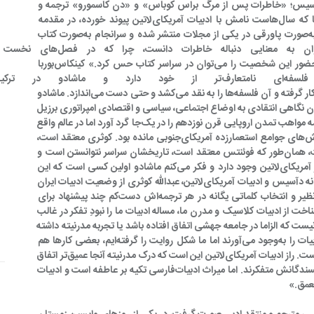
دآسیس؛ «خاطرات پس از مرگ براس کوباس» و «دن کاسمورو» ترجمه و 
منتشر شد. عبدالله کوثری مترجم مطرح ما که سال‌هاست نامش با ادبیات آمریکای‌لاتین پیوند خورده، در مقدمه 
کینکاس‌بوربا می‌نویسد، این رمان نخست به‌صورت پاورقی در یکی از مجلات منتشر شده و سرانجام به‌صورت کتاب 
درآمده است. «کینکاس‌بوربا را می‌توان به معنایی دنباله خاطرا
شخصیت‌های آن رمان را پی می‌گیرد و حضور این شخصیت را می‌توان در سراسر کتاب حس کرد.» کینکاس‌بوربا 
فیلسوف نامتعارفی است که فلسفه‌ای نامتعارف‌تر از خود دا
مهم‌ترین فلسفه‌های رایج قرن‌نوزدهم را به‌کار گرفته و آن فلسفه‌ها را به نقد می‌کشد و حتی دست می‌اندازد. ماشادو 
 اشاره می‌کند در این رمان نگاهی انتقادی به اوضاع اجتماعی، سیاسی و اقتصادی امپراتوری برزیل 
دارد، نظامی که به خیال خود توانسته بود همه مواهب تمدن اروپایی قرن نوزدهم را در یک‌جا گرد آورد اما در عالم واقع 
هنوز دربند برخی از خشن‌ترین نهادها و ارزش‌های جوامع استعمارزده آمریکای‌جنوبی مانده بود. کوثری معتقد است، 
«ادبیات آمریکای‌لاتین ادبیات شکست است، همان‌طور که فوئنتس معتقد است، تاریخشان سراسر نتوانستن است و 
شکست. این حسرتی است که در تمام آثار آمریکای‌لاتین وجود دارد و فکر می‌کنم ماشادو اولین کسی است که این 
مساله را می‌بیند.» جدا از بحث درباره سه‌گانه دآسیس و ادبیات آمریکای‌لاتین، عبدالله کوثری از وضعیت ادبیات ایران 
نیز می‌گوید، مترجمی که با ترجمه‌های بی‌نظیر و انتخاب کلماتی یگانه در هر ترجمه‌اش دست‌کم چند پیشنهاد برای 
اخت از ادبیات کلاسیک و مدرن ما، مساله ادبیات ما را نبودِ تفکر در غالب 
عتقد است: «به‌نظر من نیاز نیست که الزاما در جامعه جهشی اتفاق افتاده باشد یا تجربه مدرنیته داشته 
باشیم تا ادبیات بروز کند، این افرادند که ادبیات را به‌وجود می‌آورند اما ما شکل روایت را گرفته‌ایم، بعضی ‌کارها هم 
تکنیک خوبی دارند اما پشت آن هیچ‌چیز نیست. راز ادبیات آمریکای‌لاتین این است که درک مدرنیته آنجا عمیق‌تر اتفاق 
افتاده. آمریکای‌لاتین فیلسوف ندارد اما نویسندگانش متفکرند. اما میراث ادبیات‌فارسی تکیه بر عاطفه است و ادبیات 
تعمق.»