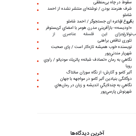
سقوط در چاه بی‌منطقی
شرف هنرمند بودن / نوشته‌ای منتشر نشده از احمد
شاملو
ت دانست، چرا که در فصل‌های نخست یکی از 
فروغ شاعره ای جستجوگر / احمد شاملو
«اوديسه»؛ بازآفريني مدرن هومر با امضاي كريستوفر
رد و ماشادو در ترکیب اجزای این فلسفه عناصری از 
نولان
تئوری تناقض براهنی
نويسنده خوب هميشه تازه‌كار است / پای صحبت
شهريار مندني‌پور
نگاهي به رمان «تصادف شبانه» پاتريك موديانو / راوي
رويا
آلبر کامو و آثارش؛ از نگاه سوزان سانتاگ
دوگانگی بنیادین آلبر کامو در مواجهه با جهان
نگاهي به چندلايگي انديشه و زبان در رمان‌هاي
شهرنوش پارسي‌پور
آخرین دیدگاه‌ها