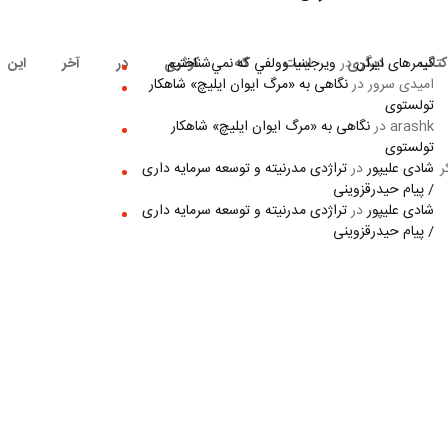
گیمرهای ایران
در
ويرجينيا وولفي كه نمي‌شناختيم
نوسو، دو کتاب دیگری است که کوثری در آخر این 
امیدی سرور
در
نگاهی به «مرگ ايوان ايليچ» شاهکار
تولستوی
arashk
در
نگاهی به «مرگ ايوان ايليچ» شاهکار
تولستوی
شادی علیپور
در
تراژدی مدرنیته و توسعه سرمایه داری
ی می‌کند، که فکر 
/ پیام حیدرقزوینی
شادی علیپور
در
تراژدی مدرنیته و توسعه سرمایه داری
/ پیام حیدرقزوینی