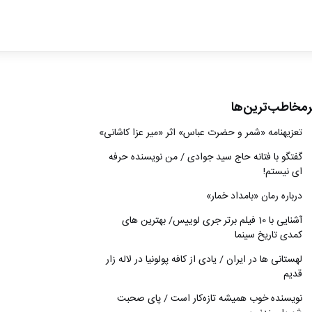
ادبیات
سینما
کتاب
رمخاطب‌ترین‌ها
از اقالیم دگر
تعزیه‎نامه‏ «شمر و حضرت عباس» اثر «میر عزا کاشانی»
درباره ما
گفتگو با فتانه حاج سید جوادی / من نویسنده حرفه
ای نیستم!
درباره رمان «بامداد خمار»
آشنایی با 10 فیلم برتر جری لوییس/ بهترین های
کمدی تاریخ سینما
لهستانی ها در ایران / یادی از کافه پولونیا در لاله زار
قدیم
نويسنده خوب هميشه تازه‌كار است / پای صحبت