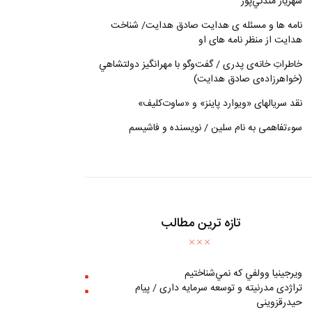
شهريار مندني‌پور
نامه ها و مسئله ی هدایت صادق هدایت/ شناخت
هدایت از منظر نامه های او
خاطراتِ خانه‌ی پدری / گفت‌وگو با مهرانگيز دولتشاهي
(خواهرزاده‌ی صادق هدايت)
نقد سریالهای «ویوارد پاینز» و «ساوت‌کلیف»
سوءتفاهمی به نام سلین / نویسنده و فاشیسم
تازه ترین مطالب
ويرجينيا وولفي كه نمي‌شناختيم
تراژدی مدرنیته و توسعه سرمایه داری / پیام
حیدرقزوینی