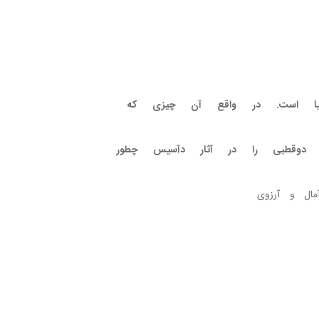
 این مواجهه فیلون و سوفیا است. در واقع آن چیزی که 
جهان را ابژکتیو ببیند. این دوقطبی را در آثار دآسیس چطور 
اجتماعی وجود دارد. آنچه می‌گویید، یعنی آمال و آرزوی 