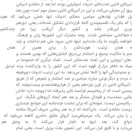
در آثار او است، چرا که پیش از او ادبیات آمریکای لاتین تحت‌تاثیر ادبیات اسپانیایی بوده، اما بعد از ماشادو ادبیاتی 
بروز می‌کند که این ملت‌ها خودشان را از طریق آن معرفی می‌کنند و این در آمریکای لاتین بسیار مهم است چون بعد 
از انقلاب و ایجاد جمهوری‌ها، به دلیل فقدان نهادهای سیاسی محک
می‌سازد و بیان می‌کند، هویت ملت‌هایی را که بنابر یک تقسیم‌بندی کاملا قراردادی تشکیل شده‌اند، یعنی دورهبر 
انقلاب نشسته‌اند و گفته‌اند کشوری این‌قدر باشد و
نایب‌السلطنه‌‌نشین بودند، بقیه ‌به‌راستی با خط‌کشی مشخص شدند. وجه مشترک این کشورها زبان و فرهنگ 
مشترک اسپانیایی است اما حالا هر‌یک می‌خواهند بگویند ما یک ملت‌ایم. اینها حتی سرود ملی هم نداشتند و باید 
آن را ابداع می‌کردند و ‌به ‌همان ‌ترتیب هویت‌شان را
می‌کند، یکی مساله مالکیت، یعنی فئودالیسم یا مالکیت وسیع و استثمار بی‌دریغ کشاورزهایی که بومی‌ هستند و 
مالک‌هایی که کروئل هستند یا همان سفیدهای اروپایی و این تضاد عمده‌شان است. تضاد دیگری که خصوصا در 
برزیل به‌ وجود می‌آید، حضور برده‌های سیاه به خاطر مزارع قهوه است که این کشور را به واردکننده برده‌ تبدیل 
می‌کند. ماشادو در هر کتابش یک سیاه دارد و ستم‌دیدگی آنها را کاملا نشان می‌دهد. به این ترتیب ادبیات دووظیفه 
به عهده می‌گیرد، یکی بیان هویت و فرهنگ‌ مردم و دیگر نوعی مبارزه سیاسی بر ضد استثمار و تبعیض که از طریق 
ادبیات شکل می‌گیرد. این است که ادبیات آمریکای لاتین در قرن نوزدهم یعنی از هزارو‌هشتصد‌و بیست‌و‌چند که 
اشادو، رمانتیسمی است که از رمانتیسم فرانسه تاثیر پذیرفته اما دووجه دارد؛ تلاش 
ویر‌کردن دوگانه روستایی ستمدیده و فئودالِ ستمگر و بعد هم ایجاد آرزوهای شگرف. این 
ادبیات کارکرد اجتماعی دارد، در عین‌حال که رئالیستی نیست. نمونه‌ای که برای تشتت چندجانبه این جوامع چندباری 
 آلنکار، دوستِ ماشادو است. «ایراکما» که از به هم ریختن حروف آمریکا ساخته 
شده، رمانی است که آرزوی وحدت ملی را بیان می‌کند. یک سرسپاهی‌مردِ کروئل عاشق دختری کاهنه می‌شود که 
به‌نوعی مقدس است و نباید ازدواج کند، بعد اینها ب
می‌کند اما کشته می‌شود و مرد بچه را برمی‌دارد و با قایق فرار می‌کند. این تصویرِ ملت برزیل است، یعنی تمام 