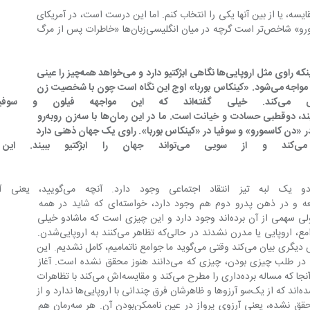
ین سه‌کتاب را با هم مقایسه، یا از بین آنها یکی را انتخاب کنم. اما این درست است، در آمریکای 
لاتین از بین رمان‌های دآسیس، «دن کاسمورو» شاخص‌تر است گرچه در میان انگلیسی‌زبان‌ها «خاطرات پس از مرگ 
وجه مشترکی در این سه رمان وجود دارد، اینکه راوی مثل اروپایی‌ها نگاهی ابژکتیو دارد و می‌خواهد همه‌چیز را عینی 
ببیند و تحلیل‌گر باشد اما با نوعی ‌دو قطبی مواجه می‌شود. «کینکاس بوربا» اوج این نگاه است چون با شخصیت زن 
رمان، سوفیا ‌جوری بازی زبانی می‌کند. خیلی گفته‌اند که
نمی‌گذارد راوی ماشادو د‌آسیس ابژکتیو ببیند، دوقطبی حسادت و خیانت است. ما در این رمان‌ها با سه‌زن روبه‌رو 
ر «دن کاسمورو» و سوفیا در «کینکاس بوربا». راوی یک جهان ذهنی دارد 
که غالبا از زندگی ساقطش می‌کند و از سویی می‌تواند 
اگر نگاه کنید در هر سه‌رمان ماشادو یک لبه تیز انتقاد 
اروپایی‌شدن، چیزی است که در کل جامعه و در ذهن پدرو دوم هم وجود دارد، خواسته‌ای که شاید در همه 
کشورهایی که مدرنیته در آنها زاده نشده ولی سهمی از آن برده‌اند وجود دارد و این چیزی است که ماشادو خیلی 
خوب آن را درک کرده. هیچ‌یک از این جوامع، اروپایی یا مدرن نشدند در حالی‌که تظاهر می‌کنند به اروپایی‌شدن. 
این نگاه حسرت‌بار را فوئنتس بهتر از هرکس دیگری بیان می‌کند وقتی می‌گوید ما جوامع ناتمامیم، کامل نشدیم. این 
تم در همه آمریکای لاتینی‌ها هست. یعنی در طلب چیزی‌ بودن، چیزی که می‌دانند هنوز محقق نشده است. آغاز 
هوشیارانه این نگاه، آثار ماشادو است. مثلا آنجا که مساله برده‌داری را مطرح می‌کند و مقایسه‌اش می‌کند با تظاهرات 
مدرن‌نما. بنابراین اینها شخصیت‌های شقه‌شده‌اند که از یک‌سو آرزوها و ظاهرشان فرق چندانی با اروپایی‌ها ندارد و از 
سوی دیگر آنچه در طلبش هستند هنوز محقق نشده، یعنی آرزوی پرواز در عین‌ ناممکن‌بودن آن. هر سه‌رمان هم 