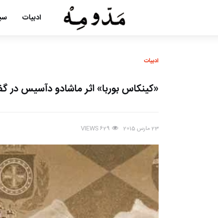
ادبیات
سین
ادبیات
«کینکاس بوربا» اثر ماشادو دآسیس در گفت
23 مارس 2015
VIEWS
629