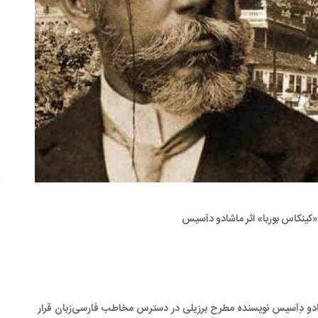
با انتشار «کینکاس‌بوربا» سه‌گانه بزرگ ماشادو دِآسیس نویسنده مطرح برزیلی در دسترس مخاطب فارسی‌زبان قرار 