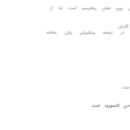
‌کند و گرچه چند کار آغازینش پیرو همان رمانتیسم است اما از 
 کنی، چون در عین‌حال که در آثارش 
و هم بگذارد. من معتقدم در ترجمه پیشاپیش زبانی ساخته 
 اما همیشه فاجعه‌ای نهفته است. 
سیس هست، گویا جذاب‌ترین و شاخص‌ترین رمانش «دن کاسمورو» است. 