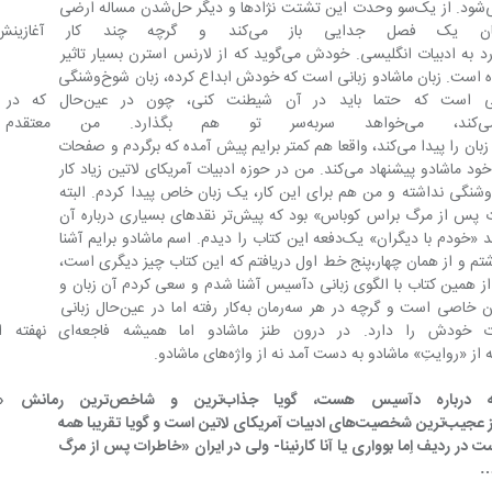
آرزوها و آمال‌ها در این نوع ادبیات بیان می‌شود. از یک‌سو وحدت این تشتت نژادها و دیگر حل‌شدن مساله ارضی 
و مالکیت. ماشادو در این میان یک فصل جدایی باز می
١٨٧٠ یک‌دفعه دگرگون می‌شود و رو می‌آورد به ‌ادبیات‌ انگلیسی. خودش ‌می‌گوید که از لارنس استرن بسیار تاثیر 
پذیرفته و می‌دانید که دیکنز هم ترجمه کرده است. زبان ماشادو زبانی است که خودش ابداع کرده، زبان ‌شوخ‌و‌شنگی 
که جدی و سنگین نیست. این زبانی است که حتما باید در آن شیطنت
‌جدی‌ترین مسایل را بیان می‌کند، می‌خواهد سر‌به‌سر ت
نمی‌شود، مترجم از همان خط اول به‌تدریج زبان را پیدا می‌کند، واقعا هم کمتر برایم پیش آمده که برگردم و صفحات 
اول را عوض کنم. اینجا هم زبانِ ترجمه را خود ماشادو پیشنهاد می‌کند. من در حوزه ادبیات آمریکای لاتین زیاد کار 
کردم اما هیچ نویسنده‌ای چنین زبانِ شوخ‌و‌شنگی نداشته و من هم برای این کار، یک زبان خاص پیدا کردم. البته 
اولین کتابی که از ماشادو خواندم «خاطرات پس از مرگ براس کوباس» بود که پیش‌تر نقدهای بسیاری درباره آن 
خوانده بودم. لندن که رفته بودم موقع خرید «خودم با دیگران» یک‌دفعه این کتاب را دیدم. اسم ماشادو برایم آشنا 
ی‌شناختم. آن را برداشتم و از همان چهار،پنج خط اول دریافتم که این کتاب چیز دیگری است، 
از همین کتاب با الگوی زبانی دآسیس آشنا شدم و سعی کردم آن زبان و 
رئالیسمِ خاصش را دربیاورم. این زبان، زبان خاصی است و گرچه در هر سه‌رمان به‌کار رفته اما در عین‌حال زبانی 
واحد نیست و در هر رمان اقتضائات خودش را دارد. در درون طنز ماشادو
با توجه به کتاب‌ها و مقالاتی که درباره د‌‌آ
‌دلیلش هم شاید شخصیت کاپیتو است که از عجیب‌ترین شخصیت‌های ادبیات آمریکای لاتین است و گویا تقریبا همه 
 و شخصیتی است در ردیف اِما بوواری یا آنا کارنینا- ولی در ایران «خاطرات پس از مرگ 
…