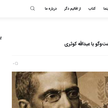
ما
کتاب
از اقالیم دگر
درباره ما
مد و مه
پ
‌وگو با عبدالله کوثری
0