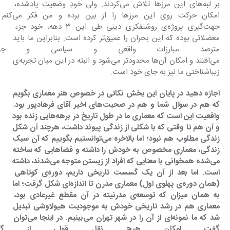
بر لبه‌های این مرزها تلاش می‌کردند. ولی خودِ وضعیت یادشده، 
امکان حرکت روی این مرزها را از بین برده و من فکر می‌کنم 
جهت‌گیری پروژه‌ی روشن‎فکری دینی طی این ۳ دهه، خود جزء 
معضلاتی بوده که این بحران را عمیق‌تر کرده است. بنابراین ما باید 
مترصد مبارزات واقعی و سیاسی و جم
می‌افتند و امکان آن‌ها محدودتر می‌شود و البته در این میان تجربه‌ی 
زیباشناختی ما نیز به جای خود است.
اجازه دهید در پایان این بخش نکاتی در خصوص هنر معماری بگویم 
که هم در سؤال شما و هم در صحبت‌های اخیر آقای فرهادپور بود. 
واقعیت این است که معماری ما در طول تاریخ در برهه‌هایی زنده بود 
و آن هم تا وقتی که با شکلی از زندگی پیوند داشت، هرچند آن شکل 
زندگی مطلوب هم نبود؛ اما بالاخره می‌توانستیم بگوییم که آن سبک 
زندگی، معماری مخصوص به خودش را داشته و فضاهایی که ساخته 
می‌شده همخوانی با معنایی که افراد از زیستن متوجه می‌شدند، داشته 
است. اما بعد از آن یک گسست تاریخی داریم، دوره‌ی کوتاهی 
(همان دوره‌ی پهلوی اول) معماری مدرن تا اندازه‌ای شکل گرفت؛ اما 
به همان میزان که توسعه‌ی مدرنیته در آن مقطع غیرعادی بود، 
معماری هم در رشد تاریخی خودش به موجودیت هیولاوشی تبدیل 
شد که ما نمونه‌ای از آن را در شهر تهران می‌بینیم. در اینجا می‌توان 
گفت امکان هیچ نقل قولی از گذشته