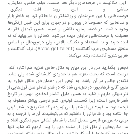
 این مکانیسم در عرصه‌های دیگر هم هست، فیلم، عکس، نمایش، 
نقاشی و … این روند آفت دیگری هم
فرصت‌طلبی را بین هنرمندان و روشن‎فکران ما حاکم کرد. به خاطر بازار 
و تقاضایی که خصوصاً در بیرون و در جهان برای این قبیل زرنگی‌ها 
وجود داشت. در قصه، رمان، نقاشی و سینما همین تبدیل فقر به 
فضیلت یا فرصت‌طلبی فراوان دیده می‌شود. کسانی را می‌بینید که نه 
ایده دارند و نه استعداد و تکنیک بالایی، ولی درعین‌حال بر اساس 
منطق مسخره‌ی عرب گادتلنت (Arabs got talent)، ترک گادتلنت و 
هر بی‌هنری گادتلنت، رشد می‌کنند.
نجفی: بگذارید من در این میان به مثال خاص تعزیه هم اشاره کنم. 
درست است که بحث تعزیه هم تا حدودی کلیشه‌ای شده ولی شاید 
نکته‌ی جالبی در آن باشد. به نوعی این -همان‌طور «نقل قول» به 
تعبیر آقای فرهادپور- در تعزیه‌ی شاه که در شعر شاملو نقل قول‌هایی از 
نثر بیهقی داریم و شاید به همین دلیل شاملو لحظه‌ی مهمی در تاریخ 
شعر فارسی است؛ زیرا گسست اولیه‌ی شعر فارسی بیشتر معطوف به 
ترجمه بود؛ ما فرم‌هایی از شعر را می‌آزمودیم که به‌تدریج در شعر غربی 
جا افتاده بود و شاعرانی را داشتیم که می‌کوشیدند آن‌ها را ترجمه و به 
نوعی به عروض فارسی تبدیل کنند. با شاملو اتفاقی مهم دیگری افتاد و 
ما امکان‌هایی از نقل قول از سنت ادبی را پیدا کردیم که شاید تنها 
چیزی بود که هنوز با آن کار داشتیم. برای مثال متن «نفثه المصدور» 