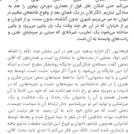
می‌کنم حتی امکان نقل قول از معماری دوره‌ی پهلوی را هم به 
سادگی نداریم. انگار الآن در یک فضای بعد از وقوع فاجعه‌ای عظیم در 
تهران به سر می‌بریم، شهری بدون گذشته، بدون سنت، پر از اتوبان و 
پر از خیابان که در آن هر چند وقت یک بار، بنایی می‌ریزد و بنایی 
ساخته می‌شود، یک تخریب غیرخلاق که مبتنی بر سرمایه‌ی نفتی و 
رانت‌های وابسته به آن است.
فرهادپور: اگر اجازه بدهید من هم در این بخش چند نکته را اضافه 
کنم. اولاً، بخشی از بحث‌های ما ساختاری است و همان‌طور که آقای 
نجفی گفت مسئله‌ی شکل‌گیری جایگاه روشن‎فکر مطرح است و اینکه 
آیا این جایگاه پر می‌شود یا خیر؟ اگر جواب مثبت است، توسط چه 
کسی و با چه محتوایی؟ ثانیاً، ما فقط جنبه‌های منفی جریان فکری و 
هنری را در نظر نداشته‌ایم، به سویه‌های مثبت و تجربه‌هایی که در 
ادبیات و به‌ویژه شعر نو رخ داده هم اشاره شد که خود من کاملاً با آن 
همدل هستم و آن را به‌عنوان یک رخداد و یک خلاقیت و یک 
مرزشکنی و تولید امر نو می‌شناسم. حال ارتباط آن با سیاست چیست، 
بحثی است که سر جای خود باید به آن رسید. به هر ترتیب این 
خلاقیت بوده، خلاقیتی که در شعر با نیما شروع شده و بعدها توسط 
شاعرانی همچون شاملو، اخوان و فروغ این فرایند حقیقت تداوم یافته 
و بازسازی شده است. ثالثاً، من فکر می‌کنم تا حدی باید بحث آقای 