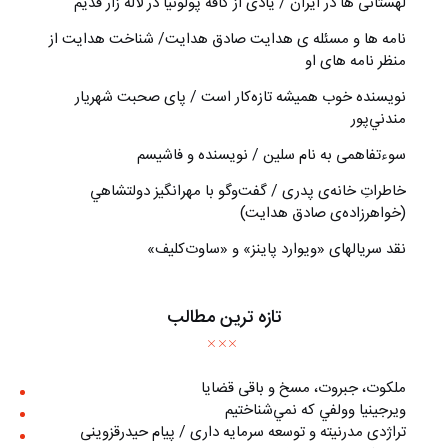
لهستانی ها در ایران / یادی از کافه پولونیا در لاله زار قدیم
نامه ها و مسئله ی هدایت صادق هدایت/ شناخت هدایت از
منظر نامه های او
نويسنده خوب هميشه تازه‌كار است / پای صحبت شهريار
مندني‌پور
سوءتفاهمی به نام سلین / نویسنده و فاشیسم
خاطراتِ خانه‌ی پدری / گفت‌وگو با مهرانگيز دولتشاهي
(خواهرزاده‌ی صادق هدايت)
نقد سریالهای «ویوارد پاینز» و «ساوت‌کلیف»
تازه ترین مطالب
ملکوت، جبروت، مسخ و باقی قضایا
ويرجينيا وولفي كه نمي‌شناختيم
تراژدی مدرنیته و توسعه سرمایه داری / پیام حیدرقزوینی