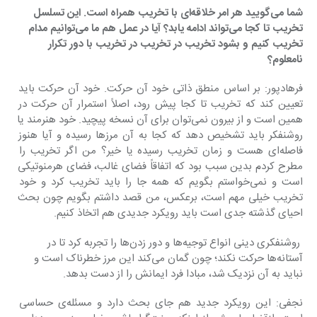
شما می‌گویید هر امر خلاقه‌ای با تخریب همراه است. این تسلسل 
تخریب تا کجا می‌تواند ادامه یابد؟ آیا در عمل هم ما می‌توانیم مدام 
تخریب کنیم و بشود تخریب در تخریب در تخریب با دور تکرار 
نامعلوم؟
فرهادپور: بر اساس منطق ذاتی خود آن حرکت. خود آن حرکت باید 
تعیین کند که تخریب تا کجا پیش رود، اصلاً استمرار آن حرکت در 
همین است و از بیرون نمی‌توان برای آن نسخه پیچید. خود هنرمند یا 
روشن‎فکر باید تشخیص دهد که کجا به آن مرزها رسیده و آیا هنوز 
فاصله‌ای هست و زمان تخریب رسیده یا خیر؟ من اگر تخریب را 
مطرح کردم بدین سبب بود که اتفاقاً فضای غالب، فضای هرمنوتیکی 
است و نمی‌خواستم بگویم که همه جا را باید تخریب کرد و خود 
تخریب خیلی مهم است، برعکس، من قصد داشتم بگویم چون بحث 
احیای گذشته جدی است باید رویکرد جدیدی هم اتخاذ کنیم.
 روشن‎فکری دینی انواع توجیه‌ها و دور زدن‌ها را تجربه کرد تا در 
آستانه‌ها حرکت نکند؛ چون گمان می‌کند این مرز خطرناک است و 
نباید به آن نزدیک شد، مبادا فرد ایمانش را از دست بدهد.
نجفی: این رویکرد جدید هم جای بحث دارد و مسئله‌ی حساسی 