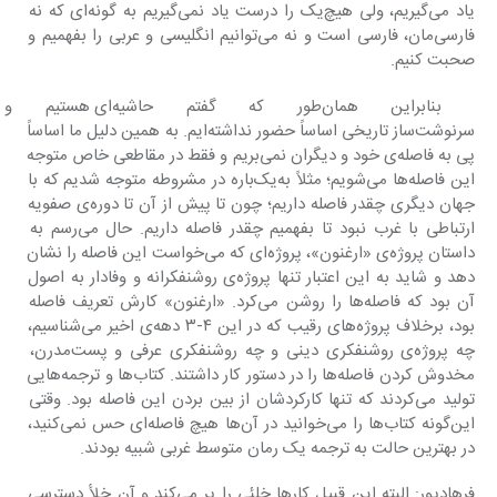
یاد می‌گیریم، ولی هیچ‌یک را درست یاد نمی‌گیریم به گونه‌ای که نه 
فارسی‌مان، فارسی است و نه می‌توانیم انگلیسی و عربی را بفهمیم و 
صحبت کنیم.
 بنابراین همان‌طور که گفت
سرنوشت‌ساز تاریخی اساساً حضور نداشته‌ایم. به همین دلیل ما اساساً 
پی به فاصله‌ی خود و دیگران نمی‌بریم و فقط در مقاطعی خاص متوجه 
این فاصله‌ها می‌شویم؛ مثلاً به‌یک‌باره در مشروطه متوجه شدیم که با 
جهان دیگری چقدر فاصله داریم؛ چون تا پیش از آن تا دوره‌ی صفویه 
ارتباطی با غرب نبود تا بفهمیم چقدر فاصله داریم. حال می‌رسم به 
داستان پروژه‌ی «ارغنون»، پروژه‌ای که می‌خواست این فاصله را نشان 
دهد و شاید به این اعتبار تنها پروژه‌ی روشن‎فکرانه و وفادار به اصول 
آن بود که فاصله‌ها را روشن می‌کرد. «ارغنون» کارش تعریف فاصله 
بود، برخلاف پروژه‌های رقیب که در این ۴-۳ دهه‌ی اخیر می‌شناسیم، 
چه پروژه‌ی روشن‎فکری دینی و چه روشن‎فکری عرفی و پست‌مدرن، 
مخدوش کردن فاصله‌ها را در دستور کار داشتند. کتاب‌ها و ترجمه‌هایی 
تولید می‌کردند که تنها کارکردشان از بین بردن این فاصله بود. وقتی 
این‌گونه کتاب‌ها را می‌خوانید در آن‌ها هیچ فاصله‌ای حس نمی‌کنید، 
در بهترین حالت به ترجمه یک رمان متوسط غربی شبیه بودند.
فرهادپور: البته این قبیل کارها خلئی را پر می‌کند و آن خلأ دسترسی 