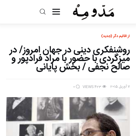
مد و مه
از اقالیم دگر (جدید)
ادبیات
روشنفکری دینی در جهان امروز/ در
سینما
میزگردی با حضور با مراد فرادپور و
صالح نجفی / بخش پایانی
کتاب
از اقالیم دگر
7 آوریل 2015
0
VIEWS
423
درباره ما