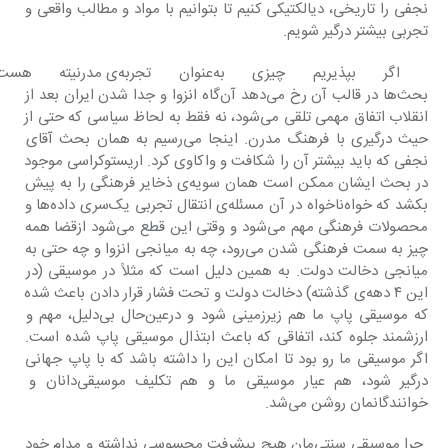
نجفی را تاریخی، دیالکتیکی کنیم تا بتوانیم با مواد و مطالب واقعی و 
تجربی بیشتر درگیر شویم.
 اگر بپذیریم چیزی به‌عنوان
بحث‌ها در قالب آن رخ می‌دهد آن‌گاه انزوا و جدا شدن ایران بعد از 
انقلاب اتفاق مهمی تلقی می‌شود، نه فقط به لحاظ سیاسی که حتی از 
حیث درگیری با فرهنگ مدرن. اینجا می‌رسیم به همان بحث آقای 
نجفی که باید بیشتر آن را شکافت و واکاوی کرد. اریستوکراسی موجود 
در بحث ایشان ممکن است همان سویه‌ی ذخایر فرهنگی را به پیش 
بکشد که خواه‌ناخواه در آن مسئله‌ی انتقال تجربی یک‌سری داده‌ها و 
محصولات فرهنگی مهم می‌شود و وقتی این قطع می‌شود ازقضا همه 
چیز به سمت فرهنگی شدن می‌رود، چه به میانجی انزوا و چه حتی به 
میانجی دخالت دولت. به همین دلیل است که مثلاً در موسیقی (در 
این ۴ دهه‌ی گذشته) دخالت دولت و تحت فشار قرار دادن باعث شده 
که موسیقی پاپ ما هم زیرزمینی شود و درعین‌حال بی‌دلیل، مهم و 
ارزشمند جلوه کند، اتفاقی که باعث ابتذال موسیقی پاپ شده است. 
اگر موسیقی ما رو بود تا امکان این را داشته باشد که با پاپ جهانی 
درگیر شود، هم‌ عیار موسیقی ما و هم تکلیف موسیقی‌دانان و 
خوانندگانمان روشن می‌شد.
 چرا موسیقی سنتی‌مان هیچ پیشرفت محسوسی نداشته و مدام خود 