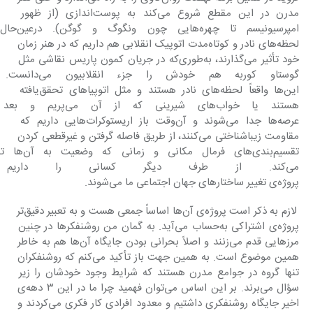
مدرن در این مقطع شروع می‌کند به پوست‌اندازی (از ظهور 
امپرسیونیسم تا چهره‌هایی چون ونگوگ و گوگن). درع
لحظه‌های نادر و کوتاه‌مدت اتوپیک انقلابی هم داریم که در هنر زمان 
خود تأثیر می‌گذارند، به‌طوری‌که در جریان کمون پاریس نقاشی مثل 
گوستاو کوربه هم خودش را
این‌ها واقعاً لحظه‌های نادر هستند و مثل اتوپیاهای تحقق‌یافته 
هستند یا خواب‌های شیرینی که 
عرصه‌ها جدا می‌شوند و آن‌وقت باز اریستوکرات‌هایی داریم که 
مقاومت زیباشناختی می‌کنند، از طریق فاصله گرفتن و غیرقطعی کردن 
تقسیم‌بندی‌های فرمال مکانی و
می‌کند. از طرف دیگر کسانی را داریم
پروژه‌ی تغییر ساختارهای جهان اجتماعی ما می‌شوند.
 لازم به ذکر است پروژه‌ی آن‌ها اساساً جمعی هست و به تعبیر دقیق‌تر 
پروژه‌ی اشتراکی به‌حساب می‌آید. به گمان من روشن‎فکرها در چنین 
مرزهایی قدم می‌زنند و اصلاً بحرانی بودن جایگاه آن‌ها هم به خاطر 
همین موضوع است. به همین جهت باز تأکید می‌کنم که روشن‎فکران 
تنها گروه در جوامع مدرن هستند که شرایط وجود خودشان را زیر 
سؤال می‌برند. بر این اساس می‌توان فهمید چرا ما در این ۳ دهه‌ی 
اخیر جایگاه روشن‎فکری داشتیم و معدود افرادی کار فکری می‌کردند و 