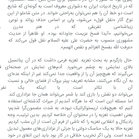
که در تاریخ ادبیات ایران به دشواری معروف است به گونه‌ای که شایع 
است دو خط آن را هم نمی‌توان به‌راحتی خواند. در متن شاملو از این 
نوع آثار «نقل قول» می‌شود، ولی بر اساس حذف زوائد و نوعی 
زیباشناسی تفریقی که در هنر مدرن را
می‌خوانیم، «آیدا فسخ عزیمت جاودانه بود». او ظاهراً از حدیث 
مشهوری منسوب به حضرت علی علیه السلام نقل قول می‌کند که 
«عرفت الله بفسخ العزائم و نقص الهمم».
 حال بازگردم به بحث تعزیه. تعزیه فرمی داشت که در آن پتانسیل 
بالای نمایشی به چشم می‌خورد. آدم‌های 
می‌گیرند که هیچ‌چیز آن را از واقعیت جدا نمی‌کند غیر از اینکه عده‌ای 
به آن نگاه می‌کنند، مشابه تعریف پیتر بروک از فضای خالی و نسبت 
آن با تئاتر است. یا اینکه یک نفر
می‌تواند دو نقش را بازی کند یا شمر می‌تواند همان جا عزاداری کند. 
اما مسئله این است که ما هرگاه آمدیم از میراث گذشته‌ای استفاده 
کنیم که هیچ‌وقت اریستوکراتیک نبوده، به شدت مضمون‌گرا شدیم؛ 
یعنی اهمیت تعزیه را در محتوای آن خلاصه کردیم. بدین ترتیب، وجه 
رادیکال و انقلابی تعزیه را که ناشی از فرم آن است از آن سلب کردیم. 
تعزیه حالا به یک مناسک دولتی یا جزئی از عزاداری‌های معمول تبدیل 
شده است. ولی اگر تخریب خلاقی در کار بود باید این اتفاق در خود 