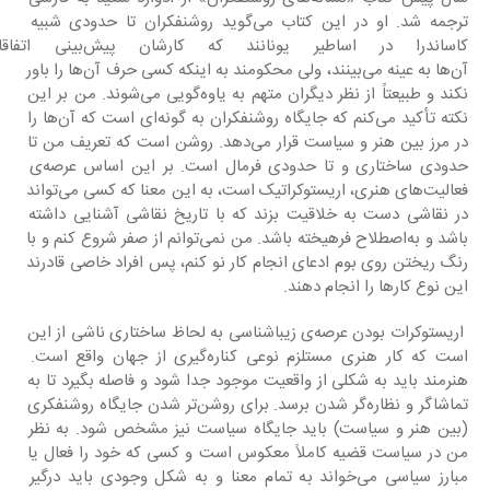
ترجمه شد. او در این کتاب می‌گوید روشن‎فکران تا حدودی شبیه 
کاساندرا در اساطیر یونانند
آن‌ها به عینه می‌بینند، ولی محکومند به اینکه کسی حرف آن‌ها را باور 
نکند و طبیعتاً از نظر دیگران متهم به یاوه‌گویی می‌شوند. من بر این 
نکته تأکید می‌کنم که جایگاه روشن‎فکران به گونه‌ای است که آن‌ها را 
در مرز بین هنر و سیاست قرار می‌دهد. روشن است که تعریف من تا 
حدودی ساختاری و تا حدودی فرمال است. بر این اساس عرصه‌ی 
فعالیت‌های هنری، اریستوکراتیک است، به این معنا که کسی می‌تواند 
در نقاشی دست به خلاقیت بزند که با تاریخ نقاشی آشنایی داشته 
باشد و به‌اصطلاح فرهیخته باشد. من نمی‌توانم از صفر شروع کنم و با 
رنگ ریختن روی بوم ادعای انجام کار نو کنم، پس افراد خاصی قادرند 
این نوع کارها را انجام دهند.
 اریستوکرات بودن عرصه‌ی زیباشناسی به لحاظ ساختاری ناشی از این 
است که کار هنری مستلزم نوعی کناره‌گیری از جهان واقع است. 
هنرمند باید به شکلی از واقعیت موجود جدا شود و فاصله بگیرد تا به 
تماشاگر و نظاره‌گر شدن برسد. برای روشن‌تر شدن جایگاه روشن‎فکری 
(بین هنر و سیاست) باید جایگاه سیاست نیز مشخص شود. به نظر 
من در سیاست قضیه کاملاً معکوس است و کسی که خود را فعال یا 
مبارز سیاسی می‌خواند به تمام معنا و به شکل وجودی باید درگیر 