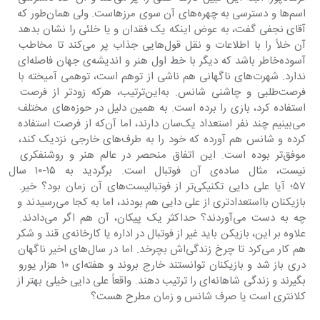
اسم‌ها و دسترسی به چهره‌های آن سوی مرزهاست. ولی همان‌طور که 
آقای نجفی گفت، به عوض اینکه یک فقدان و یا خلئی را نشان بدهد 
آن خلأ را با اطلاعات و نقل قول‌هایی جذاب پر می‌کند تا مخاطب 
آسوده‌خاطر باشد که دیگر با خط اول هنر و اندیشه‌ی جهان فاصله‌ای 
ندارد. شهرت‌های ناگهانی هم ناشی از توهم است، توهمی آمیخته با 
فرصت‌طلبی و چاشنی شانس. به‌این‌ترتیب، هرکه زودتر از فرصت 
استفاده کرد، بازی را برده است. به همین دلیل در حوزه‌های مختلف 
می‌بینیم چند نفر استعداد یک‌سان دارند، اما آن‌که از فرصت استفاده 
کرده و شانس هم آورده که خود را به طرف‌های خارجی نزدیک کند، 
موفق‌تر بوده است. این اتفاق منحصر در عالم هنر و روشن‎فکری 
نیست، مثال ساده‌ی آن فوتبال است
۵۷؛ آیا علی دایی تکنیکی‌تر از فوتبالیست‌های آن زمان بود؟ خیر. 
بازیکنان بااستعدادتری از علی دایی هم بودند، اما به کجا می‌رسیدند و 
چه به دست می‌آوردند؟ حداکثر یک پیکان، آن هم اگر می‌دادند. 
علاوه بر این، بازیکن باید غیر از فوتبال در اداره یا کارخانه‌ی قند و شکر 
هم کار می‌کرد تا چرخ زندگی‌اش بچرخد. اما در سال‌های اخیر ناگهان 
دری باز شد و بازیکنان توانستند خارج بروند و هفته‌ای ۱۰ هزار یورو 
بگیرند و زندگی شاهانه‌ای را ترتیب دهند. واقعاً علی دایی خیلی بهتر از 
کلانتری است یا صرف شانس و زمان مطرح هست؟