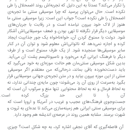
را تکرار می‌کند؟ عمدتاً به این دلیل که تجربه‌اش روند اضمحلال را طی 
نکرده است. حال می‌توان پرسید که چرا موسیقی سنتی ما تجربه‌ی 
اضمحلال را طی نکرده است؟ جواب این است: زیرا موسیقی سنتی ما 
هنوز از لاک خود بیرون نیامده است و در رقابت با جریان‌های 
موسیقایی دیگر قرار نگرفته تا تهی بودن و ضعف موسیقایی‌اش آشکار 
شود. دولت با ممنوع کردن آن، خواه‌ناخواه یک جور جذابیت ایجاد 
کرده و اجازه نمی‌دهد که ناتوانی‌اش معلوم شود و توان آن در کنار 
سایر موسیقی‌ها سنجیده شود. از یک طرف ممنوع است و از طرف 
دیگر با فرهنگ ایرانی گره می‌خورد و ناسیونالیسم پشت آن می‌آید. 
بدین شکل موسیقی سنتی‌مان هم حالت موزه‌ای به خود می‌گیرد که 
باید دست‌نخورده باقی بماند، درحالی‌که من معتقدم اگر موسیقی 
سنتی از این موزه بیرون بیاید و در متن تجربه‌ی جهانی موسیقایی قرار 
بگیرد به‌سرعت از روی آن رد می‌شوند؛ چون مایه‌ی چندانی ندارد، نه 
به لحاظ فرمال و نه به لحاظ محتوایی. تنها منع و سرکوب آن است که 
آن را تا این حد بزرگ کرده است. ه
جست‌وجوی فرهنگ‌های عجیب و غریب در آمریکا و اروپا است که 
برای موسیقی سنتی ایرانی هم زمینه‌سازی می‌کند تا عده‌ای به ثروت و 
شهرت برسند. مشابه همین روند در عرصه‌ی اندیشه هم وجود دارد.
 آن فاصله‌گیری که آقای نجفی اشاره کرد، به چه شکل است؟ چیزی 