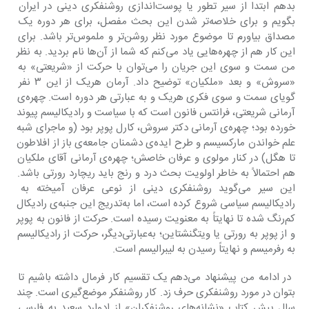
بدهم ابتدا از سیر تطور یا پوست‌اندازی روشن‎فکری دینی در ایران 
بگویم و برای خلاصه‌تر شدن این بحث مفصل، برای هر دوره یک 
مصداق بیاورم تا موضوع مورد نظر روشن‌تر و ملموس‌تر باشد. برای 
این کار هم از چهره‌هایی یاد می‌کنم که شما از آن‌ها نام بردید. به نظر 
من سمت ‌و سوی این جریان را می‌توان با حرکت از «شریعتی» به 
«سروش» و بعد «ملکیان» توضیح داد. آرمان هریک از این ۳ نفر 
گویای سمت و سوی فکری هریک و به عبارتی هر دوره است. چهره‌ی 
آرمانی شریعتی، فرانتس فانون است که با سیاست و رادیکالیسم پیوند 
خورده بود؛ چهره‌ی آرمانی دکتر سروش، کارل پوپر بود (و ماجرای شبه 
علم خواندن مارکسیسم و طرح ایده‌ی دشمنان جامعه‌ی باز از افلاطون 
تا هگل) در کنار مولوی و عرفان خاصش؛ چهره‌ی آرمانی آقای ملکیان 
هم احتمالاً به خاطر اولویت بحث درد و رنج باید ریچارد رورتی باشد. 
این سیر می‌گوید روشن‎فکری دینی از نوعی عرفان آمیخته به 
رادیکالیسم سیاسی شروع کرده است، اما به‌تدریج این جنبه‌ی رادیکال 
کم‌رنگ شده تا نهایتاً به معنویت رسیده است. حرکت از فانون به پوپر 
و از پوپر به رورتی یا ویتگنشتاین؛ به‌عبارتی‌دیگر، حرکت از رادیکالیسم 
به رفرمیسم و نهایتاً رسیدن به لیبرالیسم است.
 در ادامه من پیشنهاد می‌دهم یک تقسیم کار فرمال داشته باشیم تا 
بتوان در مورد روشن‎فکری حرف زد. کار روشن‎فکر موضع‌گیری است. چند 
سال پیش کتاب «نشانه‌های روشن‎فکران» از ادوارد سعید به فارسی 