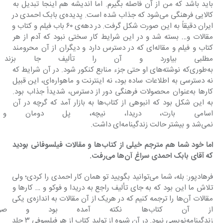
باید باشد که من از آن فاصله بگیرم. اما اندیشه هم اینجا تبدیل به 
کالایی فرهنگی می‌شود که جذاب شده است. پدیده‌ی بابک احمدی در 
ایران دقیقاً به این صورت شکل گرفت. در دهه‌ی ۶۰ باب فیلم و کتاب و 
مقالات و… بسته شد و در این شرایط کار سختی نبود که آدم از هر 
کتاب و فیلم و مقاله‌ای که در دسترس دارد و دیگران از آن محرومند 
مطلبی بیاورد و آن را تألیف جا بزند 
به‌طوری‌که نوشته‌های او حتی جزء منابع کنکور شود. در آن شرایط که 
نه دسترسی به اطلاعات ساده بود، نه اینترنت و ماهواره‌ای، این قبیل 
کارها به‌عنوان محصولات فرهنگی دور از دسترس، شدیداً جذاب بود. 
به این شکل بود که انبوهی از کتاب‌ها به بازار آمد که گرچه در آن 
اسامی بارت، دریدا، نیچه، پل دومان و
نمی‌شد و بیشتر حالت زندگینامه‌ای داشت.
اما خود شما هم مترجم خیلی از کتاب‌ها و مقالات فیلسوفانی بودید 
که آقای بابک احمدی سراغ آن‌ها می‌رفت.
فرهادپور: بله، شما می‌توانید بگویید تو همان کار احمدی را کردی؛ ولی 
تلاش ما این بود که به جای تألیف راجع به دریدا و فوکو و … کارها و 
مقالات آن‌ها را ترجمه کنیم که در هریک از آن مقالات به اندازه‌ی یکی 
از آن کتاب‌ها نکته آمده بود و 
زندگینامه‌نویسی نبود. در آن شیوه از تولید کتاب از هر فیلسوفی ۳ جلد 