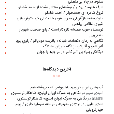
سقوط در چاه بی‌منطقی
شرف هنرمند بودن / نوشته‌ای منتشر نشده از احمد شاملو
فروغ شاعره ای جستجوگر / احمد شاملو
«اوديسه»؛ بازآفريني مدرن هومر با امضاي كريستوفر نولان
تئوری تناقض براهنی
نويسنده خوب هميشه تازه‌كار است / پای صحبت شهريار
مندني‌پور
نگاهي به رمان «تصادف شبانه» پاتريك موديانو / راوي رويا
آلبر کامو و آثارش؛ از نگاه سوزان سانتاگ
دوگانگی بنیادین آلبر کامو در مواجهه با جهان
آخرین دیدگاه‌ها
گیمرهای ایران
در
ويرجينيا وولفي كه نمي‌شناختيم
امیدی سرور
در
نگاهی به «مرگ ايوان ايليچ» شاهکار تولستوی
arashk
در
نگاهی به «مرگ ايوان ايليچ» شاهکار تولستوی
شادی علیپور
در
تراژدی مدرنیته و توسعه سرمایه داری / پیام
حیدرقزوینی