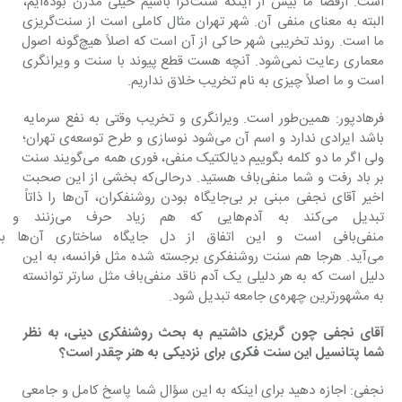
است. ازقضا ما بیش از اینکه سنت‌گرا باشیم خیلی مدرن بوده‌ایم، 
البته به معنای منفی آن. شهر تهران مثال کاملی است از سنت‌گریزی 
ما است. روند تخریبی شهر حاکی از آن است که اصلاً هیچ‌گونه اصول 
معماری رعایت نمی‌شود. آنچه هست قطع پیوند با سنت و ویرانگری 
است و ما اصلاً چیزی به نام تخریب خلاق نداریم.
فرهادپور: همین‌طور است. ویرانگری و تخریب وقتی به نفع سرمایه 
باشد ایرادی ندارد و اسم آن می‌شود نوسازی و طرح توسعه‌ی تهران؛ 
ولی اگر ما دو کلمه بگوییم دیالکتیک منفی، فوری همه می‌گویند سنت 
بر باد رفت و شما منفی‌باف هستید. درحالی‌که بخشی از این صحبت 
اخیر آقای نجفی مبنی بر بی‌جایگاه بودن روشن‎فکران، آن‌ها را ذاتاً 
تبدیل می‌کند به آدم‌هایی ک
منفی‌بافی است و این اتفاق از دل
می‌آید. هرجا هم سنت روشن‎فکری برجسته شده مثل فرانسه، به این 
دلیل است که به هر دلیلی یک آدم ناقد منفی‌باف مثل سارتر توانسته 
به مشهورترین چهره‌ی جامعه تبدیل شود.
آقای نجفی چون گریزی داشتیم به بحث روشن
فکری دینی، به نظر 
شما پتانسیل این سنت فکری برای نزدیکی به هنر چقدر است؟
نجفی: اجازه دهید برای اینکه به این سؤال شما پاسخ کامل و جامعی 