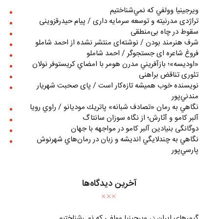
ويرجينيا وولفي كه نمي‌شناختيم
تراژدی مدرنیته و توسعه سرمایه داری / پیام حیدرقزوینی
سقوط در چاه بی‌منطقی
شرف هنرمند بودن / نوشته‌ای منتشر نشده از احمد شاملو
فروغ شاعره ای جستجوگر / احمد شاملو
«اوديسه»؛ بازآفريني مدرن هومر با امضاي كريستوفر نولان
تئوری تناقض براهنی
نويسنده خوب هميشه تازه‌كار است / پای صحبت شهريار
مندني‌پور
نگاهي به رمان «تصادف شبانه» پاتريك موديانو / راوي رويا
آلبر کامو و آثارش؛ از نگاه سوزان سانتاگ
دوگانگی بنیادین آلبر کامو در مواجهه با جهان
نگاهي به چندلايگي انديشه و زبان در رمان‌هاي شهرنوش
پارسي‌پور
آخرین دیدگاه‌ها
گیمرهای ایران
در
ويرجينيا وولفي كه نمي‌شناختيم