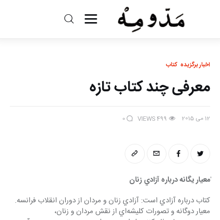
مد و مه
ادبیات
اخبار برگزیده
کتاب
معرفی چند کتاب تازه
سینما
کتاب
12 می 2015
0
VIEWS
499
از اقالیم دگر
درباره ما
ٰمعيار يگانه درباره آزادي زنان 
كتاب درباره آزادي است: آزادي زنان و مردان از دوران انقلاب فرانسه. 
معيار دوگانه و تصورات كليشه‌اي از نقش مردان و زنان، 