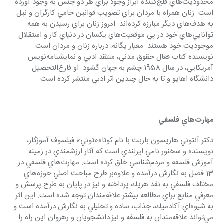
محدوديت‌هاي فلج‌كننده ابراز وجود براي هر دو جنس به وجود آورده 
است. زنان همراه با مردان براي تصويب قوانين حامي كارگران و نيل 
به هدف‌هاي دیگر مبارزه كرده‌اند. امروز زنان براي رسيدن به همه 
توانايي‌هاي خود در پي موقعيت‌هاي يكسان در دنياي كار و استقلال 
موجودیت خود هستند. معيار يگانه، درباره زنان و مردان است.. 
نويسنده كتاب فعال حقوق مدني، منتقد ادبي و نمايشنامه‌نويس 
آمريكايي، در سال 1958 چشم به جهان گشود. او فارغ‌التحصيل 
دانشگاه اهايو و تا به حال چندين اثر ادبي منتشر كرده است. 
مهارت‌هاي فلسفي
دكتر آنتوني هاريسون باربت با نام كوتاه«توني» فيلسوف آموزگار، 
‌نويسنده و سخنور نامي ايرلندي است كه آثار ارزشمندي در زمينه 
آموزش فلسفه و مردم‌شناسي خلق كرده است. مهارت‌هاي فلسفي در 
13 فصل به نگارش درآمده و علاوه‌بر طرح مباحث اصلي حوزه‌هاي 
مختلف فلسفي به نقد هريك پرداخته و نيز در پايان به طرح پرسش و 
معرفي منابع براي مطالعه بيشتر علاقه‌مندان توجه شده است. اين اثر 
به شيوه‌اي آكادميك، جذاب، ساده و تحليلي به نگارش درآمده است و 
مي‌تواند علاقه‌مندان به فلسفه و نيز دانشجويان و رهروان اين راه را 