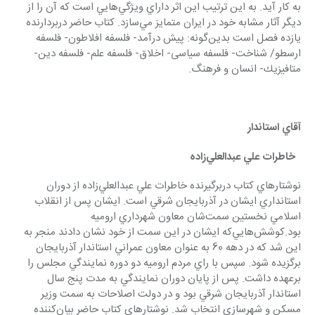
به كار ‌آيد. به اين ترتيب اين اثر داراي ويژگي‌هايي است كه آن را از 
ديگر آثار مشابه خود در ايران متمايز مي‌سازد. كتاب حاضر دربردارنده 
يازده فصل است بدين‌گونه: پيش درآمد- فلسفه افلاطون- فلسفه 
ارسطو/ شناخت- فلسفه سیاسی- اخلاق- فلسفه علم- فلسفه دين- 
متافيزيك- انسان و فرهنگ. 
آقاي استاندار
  خاطرات علي عبدالعلي‌زاده 
نوشتارهاي كتاب دربرگيرنده خاطرات علي عبدالعلي‌زاده از دوران 
استانداري ايشان در آذربايجان شرقي است. ايشان پس از انقلاب 
اسلامي نخستين سمت‌شان معاون شهرداري اروميه 
بود.كوشش‌هايي‌كه ايشان در اين سمت از خود نشان دادند منجر به 
این شد كه در دهه 60 به عنوان معاون عمراني استاندار آذربايجان 
برگزيده شود. سپس با راي مردم اروميه دو دوره نمايندگي مجلس را 
برعهده داشت. پس از پايان دوران نمايندگي به مدت پنج سال 
استاندار آذربايجان شرقي بود و در دولت اصلاحات به سمت وزير 
مسكن و شهرسازي انتخاب شد. نوشتارهاي كتاب حاضر بيان‌كننده 