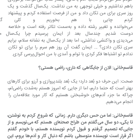
باهم نداشتیم و خیلی توجهی به من نداشت. یک‌سال گذشت و یک 
روز سری برای من تکان داد و من از فرصت استفاده کردم و پیشنهاد 
کردم چایی با هم بخوریم و کلی گپ 
می‌خوانده و تغییر رشته داده و به‌سمت تئاتر رفته است و خلاصه 
دوست شدیم. چندسال بعد از ایما
می‌دیدی و واکنشی نداشتی، اما بعد از یک‌سال به نشانه سلام، برایم 
سری تکان دادی؟ … ایمان گفت آن روز هم سرم را برای تو تکان 
ندادم تو اشتباها فکر کردی با توام و آمدی با من احوال‌پرسی کردی.
قاسم‌خانی: الان از جایگاهی که داری، راضی هستی؟
صحت: این حرف دو بُعد دارد؛ یک بُعد بلندپروازی و آرزو برای کارهای 
بهتر است که حتما دارم، اما از جایی که امروز هستم به‌شدت راضی‌ام، 
چراکه ما جزء آدم‌های خوشبختی هستیم که کار مورد علاقه‌مان را 
انجام می‌دهیم.
قاسم‌خانی: اما من حس دیگری دارم. زمانی که شروع کردم به نوشتن، 
تا یکی، دو سال می‌گفتم من طراح صحنه‌ای هستم که می‌نویسم و از 
جایی‌که تصمیم گرفتم و قبول کردم نویسنده هستم، با خودم گفتم 
اگر قرار است نویسنده متوسطی باشم که دنبال کار و آدم‌ها بروم، این 