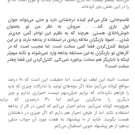
می‌کنند بیشتر نیست اما بازی محمد آن‌قدر جذاب و قوی است که او 
را در این نقش باور کرده‌اند.
قاسم‌خانی: فکر می‌کنم آینده درخشانی دارد و حتی می‌تواند جوان 
اول بازی کند… . سروش
خوش‌اخلاق هستی. هرچند که به نظرم این اواخر کمی جدی‌تر 
شدی… اصولا بازیگران علاقه زیادی در استفاده از بداهه دارند و در این 
شرایط کنترل‌کردن فضا کمی سخت است. اما عجیب است که در 
کارهای تو بازیگران به این مسابقه بداهه وارد نمی‌شوند و نکته مهم‌تر 
اینکه با نابازیگر هم سخت برخورد نمی‌کنی. کنترل‌کردن این فضا چقدر 
سخت است؟
صحت: البته این لطف تو است. اما حقیقت این است که ٧٠ درصد 
مواقع کوتاه می‌آیم؛ مثلا اگر بچه‌های تولید یا تدارکات چیزی که باید 
را فراهم نکرده‌اند که برایم خیلی‌مهم نیست اصراری ندارم و چیز 
دیگری را جایگزین می‌کنم اما ٠
هیچ‌وجه کوتاه نمی‌آیم. مدام اصرار می‌کنم که کسی در کار از بداهه 
استفاده نکند اما از طرفی اصرار هم دارم که اگر چیزی در ذهنشان 
هست بگویند. شاید از ١٠ پیشنهاد به هفت مورد آن جواب منفی 
بدهم؛ از هر پیشنهاد خوبی استقبال می‌کنم.