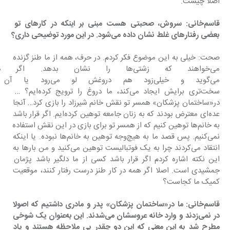
اصلا چیست.
قاسم‌خانی: سروش، صحبتی هست مبنی بر اینکه در کارهای تو 
بعضی رفتارهای غلط نشان داده می‌شود. در این مورد توضیحی داری؟
صحت: خیلی به این موضوع فکر کردم. در حرف، همه از ما طنز گزنده 
می‌خواهند که زشتی‌ها را نشان بده
می‌گوید و خیلی‌زود هم دروغش
سخت‌تری برایش ایجاد می‌کند، ما دروغ را ترویج کرده‌ایم؟ … 
در«ساختمان پزشکان» همسر تو نقش خانم شیرزاد را بازی کرد… آنجا 
عده‌ای معترض بودند که به زنان جامعه توهین کرده‌ایم. اگر قرار باشد 
به خانم‌ها توهین کنیم که از همسر تو برای بازی در این نقش استفاده 
نمی‌کنیم. پس قصد ما به هیچ‌وجه توهین به خانم‌ها نبوده. یا اینکه 
انتقاد می‌کردند چرا به یک فوتبالیست توهین می‌کنید و من بارها به 
این نکته اشاره کردم اگر قرار باشد کسی از ما دلگیر باشد پژمان 
جمشیدی است. اصلا اگر همه در کار طنز درست رفتار کنند، موقعیت 
کمیک ما کجاست؟
قاسم‌خانی: ما در«ساختمان پزشکان» پدر و مادری داشتیم که اصولا 
در نمی‌زدند و وارد خانه عروسشان می‌شدند. این به‌عنوان یک شوخی 
مطرح شد به این معنی که این دو چقدر بی ملاحظه هستند و یاد 