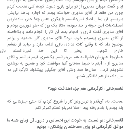
خواهش کردم برایش بنویسم. یک شب رامین ناصرنصیر به من زنگ 
زد و گفت مهران مدیری از تو برای بازی دعوت کرده، کلی تعجب کردم 
چون من فقط از آقای مدیری خواسته بودم که اجازه بدهد برایش 
بنویسم. آن زمان اصلا نمی‌دانستم بازیگری یعنی چه! حتی ساده‌ترین 
اصطلاحات این حرفه را بلد نبودم؛ مثلا یک روز که جلو دوربین بودم و 
آقای مدیری گفت کاری را انجام بده، آن کار را انجام دادم و بلافاصله 
از آقای مدیری پرسیدم خوب بود؟ آقای مدیری کلی خندید و برایم 
توضیح داد که تا وقتی کات نداده، بازی ادامه دارد و نباید از نقشم 
خارج شوم… . یعنی تا ا
همان‌جا هم‌زمان فیلم‌نامه هم می‌نوشتم. یک‌سری آیتم نوشتم و آقای 
مدیری از ١٠ آیتم با ضبط سه‌تای آنها موافقت کرد و همین به نوشتن 
تشویقم کرد… . سال‌ها بعد وقتی آقای چگینی پیشنهاد کارگردانی به 
من داد، باز هم غافلگیر شدم.
قاسم‌خانی: کارگردانی هم جزء اهدافت نبود؟
صحت: نه، آن‌قدر با ترس‌ولرز کار را شروع کردم، که حتی چیزهایی که 
بلد بودم را یادم رفته بود. اصلا نمی‌توانستم تمرکز کنم.
قاسم‌خانی: تو نسبت به خودت این احساس را داری. آن زمان همه ما 
موافق کارگردانی تو برای «ساختمان پزشکان» بودیم.