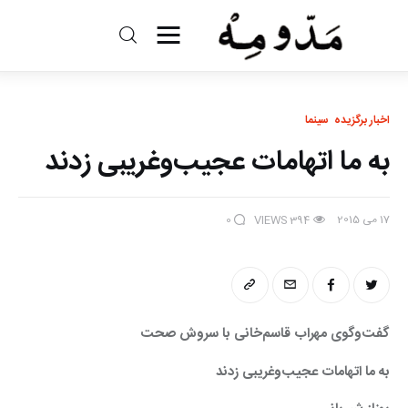
مد و مه
ادبیات
اخبار برگزیده
سینما
به ما اتهامات عجیب‌وغریبی زدند
سینما
کتاب
17 می 2015
0
VIEWS
394
از اقالیم دگر
درباره ما
گفت‌وگوی مهراب قاسم‌خانی با سروش صحت 
به ما اتهامات عجیب‌وغریبی زدند