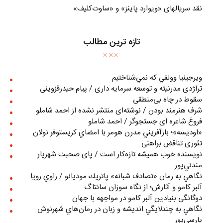
نقد سریالهای «ویوارد پاینز» و «ساوت‌کلیف»
تازه ترین مطالب
ويرجينيا وولفي كه نمي‌شناختيم
تراژدی مدرنیته و توسعه سرمایه داری / پیام حیدرقزوینی
سقوط در چاه بی‌منطقی
شرف هنرمند بودن / نوشته‌ای منتشر نشده از احمد شاملو
فروغ شاعره ای جستجوگر / احمد شاملو
«اوديسه»؛ بازآفريني مدرن هومر با امضاي كريستوفر نولان
تئوری تناقض براهنی
نويسنده خوب هميشه تازه‌كار است / پای صحبت شهريار
مندني‌پور
نگاهي به رمان «تصادف شبانه» پاتريك موديانو / راوي رويا
آلبر کامو و آثارش؛ از نگاه سوزان سانتاگ
دوگانگی بنیادین آلبر کامو در مواجهه با جهان
نگاهي به چندلايگي انديشه و زبان در رمان‌هاي شهرنوش
پارسي‌پور