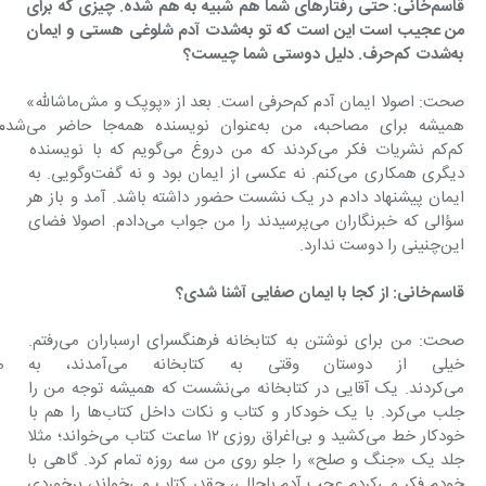
قاسم‌خانی: حتی رفتارهای شما هم شبیه به هم شده. چیزی که برای 
من عجیب است این است که تو به‌شدت آدم شلوغی هستی و ایمان 
به‌شدت کم‌حرف. دلیل دوستی شما چیست؟
صحت: اصولا ایمان آدم کم‌حرفی است. بعد از «پوپک‌ و مش‌ماشالله» 
همیشه برای مصاحبه، من به‌عنوان نویسنده هم
کم‌کم نشریات فکر می‌کردند که من دروغ می‌گویم که با نویسنده 
دیگری همکاری می‌کنم. نه عکسی از ایمان بود و نه گفت‌وگویی. به 
ایمان پیشنهاد دادم در یک نشست حضور داشته باشد. آمد و باز هر 
سؤالی که خبرنگاران می‌پرسیدند را من جواب می‌دادم. اصولا فضای 
این‌چنینی را دوست ندارد.
قاسم‌خانی: از کجا با ایمان صفایی آشنا شدی؟
صحت: من برای نوشتن به کتابخانه فرهنگسرای ارسباران می‌رفتم. 
خیلی از دوستان وقتی به کتا
می‌کردند. یک آقایی در کتابخانه می‌نشست که همیشه توجه من را 
جلب می‌کرد. با یک خودکار و کتاب و نکات داخل کتاب‌ها را هم با 
خودکار خط می‌کشید و بی‌اغراق ‌روزی ١٢ ساعت کتاب می‌خواند؛ مثلا 
جلد یک «جنگ و صلح» را جلو روی من سه روزه تمام کرد. گاهی با 
خودم فکر می‌کردم عجب آدم باحالی، چقدر کتاب می‌خواند، برخوردی 