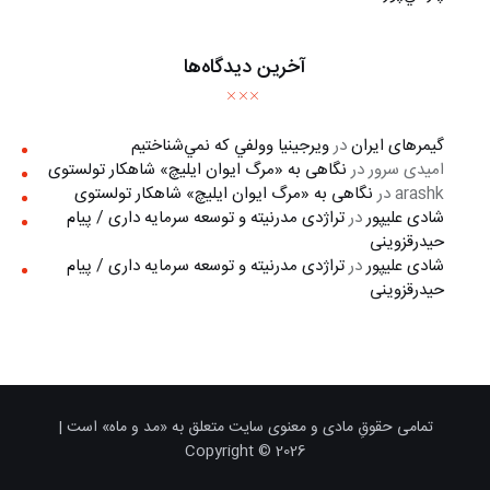
آخرین دیدگاه‌ها
گیمرهای ایران
در
ويرجينيا وولفي كه نمي‌شناختيم
امیدی سرور
در
نگاهی به «مرگ ايوان ايليچ» شاهکار تولستوی
arashk
در
نگاهی به «مرگ ايوان ايليچ» شاهکار تولستوی
شادی علیپور
در
تراژدی مدرنیته و توسعه سرمایه داری / پیام
حیدرقزوینی
شادی علیپور
در
تراژدی مدرنیته و توسعه سرمایه داری / پیام
حیدرقزوینی
تمامی حقوقِ مادی و معنوی سایت متعلق به «مد و ماه» است |
Copyright © 2026