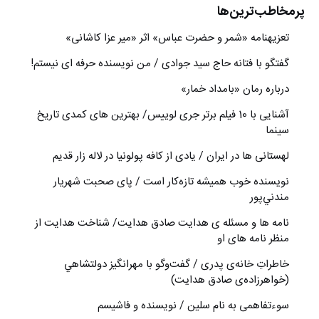
پرمخاطب‌ترین‌ها
تعزیه‎نامه‏ «شمر و حضرت عباس» اثر «میر عزا کاشانی»
گفتگو با فتانه حاج سید جوادی / من نویسنده حرفه ای نیستم!
درباره رمان «بامداد خمار»
آشنایی با 10 فیلم برتر جری لوییس/ بهترین های کمدی تاریخ
سینما
لهستانی ها در ایران / یادی از کافه پولونیا در لاله زار قدیم
نويسنده خوب هميشه تازه‌كار است / پای صحبت شهريار
مندني‌پور
نامه ها و مسئله ی هدایت صادق هدایت/ شناخت هدایت از
منظر نامه های او
خاطراتِ خانه‌ی پدری / گفت‌وگو با مهرانگيز دولتشاهي
(خواهرزاده‌ی صادق هدايت)
سوءتفاهمی به نام سلین / نویسنده و فاشیسم