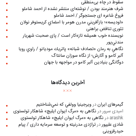
سقوط در چاه بی‌منطقی
شرف هنرمند بودن / نوشته‌ای منتشر نشده از احمد شاملو
فروغ شاعره ای جستجوگر / احمد شاملو
«اوديسه»؛ بازآفريني مدرن هومر با امضاي كريستوفر نولان
تئوری تناقض براهنی
نويسنده خوب هميشه تازه‌كار است / پای صحبت شهريار
مندني‌پور
نگاهي به رمان «تصادف شبانه» پاتريك موديانو / راوي رويا
آلبر کامو و آثارش؛ از نگاه سوزان سانتاگ
دوگانگی بنیادین آلبر کامو در مواجهه با جهان
آخرین دیدگاه‌ها
گیمرهای ایران
در
ويرجينيا وولفي كه نمي‌شناختيم
امیدی سرور
در
نگاهی به «مرگ ايوان ايليچ» شاهکار تولستوی
arashk
در
نگاهی به «مرگ ايوان ايليچ» شاهکار تولستوی
شادی علیپور
در
تراژدی مدرنیته و توسعه سرمایه داری / پیام
حیدرقزوینی