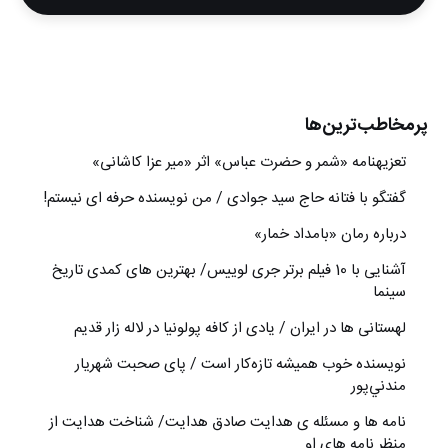
پرمخاطب‌ترین‌ها
تعزیه‎نامه‏ «شمر و حضرت عباس» اثر «میر عزا کاشانی»
گفتگو با فتانه حاج سید جوادی / من نویسنده حرفه ای نیستم!
درباره رمان «بامداد خمار»
آشنایی با 10 فیلم برتر جری لوییس/ بهترین های کمدی تاریخ
سینما
لهستانی ها در ایران / یادی از کافه پولونیا در لاله زار قدیم
نويسنده خوب هميشه تازه‌كار است / پای صحبت شهريار
مندني‌پور
نامه ها و مسئله ی هدایت صادق هدایت/ شناخت هدایت از
منظر نامه های او