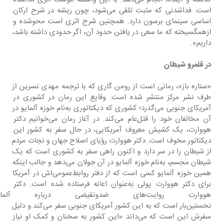
است. فدا‌شدنی که مثبت تلقی می‌شود، چون ریشه در شرح ارکان 
اساسی سینمای برسون دارد. همچنین شرح اثری است محوشده و 
ازهم‎گسیخته که ما سعی در یافتن حدود آن، اگر حدودی داشته باشد، 
داریم».
در قلمرو شیطان
«ستاره باز»، رمانی است از رومن گاری که با ترجمه مهدی نسرین از 
طرف نشر مرکز منتشر شده است. وقایع این رمان در کشوری در 
آمریکای‌ جنوبی می‌گذرد؛ کشوری که دیکتاتوری به‌نام خوزه آلمایو در 
آن مخالفان خود را قتل‌ِعام می‌کند. در آغاز رمان می‌خوانیم دکتر 
هووارت، یک کشیش معروف آمریکایی، در حال سفر به کشور این 
دیکتاتور مخوف است. دکتر هووارت رؤیای اصلاح جهان و نجات مردم 
از شیطان را در سر دارد و اکنون راهی سفر به کشوری است که یک 
شیطان مجسم، به‌نام خوزه آلمایو در آن جولان می‌دهد و جالب اینکه 
همین خوزه آلمایو کسی است که از دفتر روابط‌عمومی‌اش در آمریکا 
برای دکتر هووارت پولی به‌عنوان اعانه فرستاده شده است. دکتر 
هووارت روایت‌های ضدونقیضی دربا
نخستین‌بار است که به این کشور آمریکای ‌جنوبی سفر می‌کند و دلیل 
سفرش این است که می‌داند «این کشور به سخنان و کمک او نیاز 