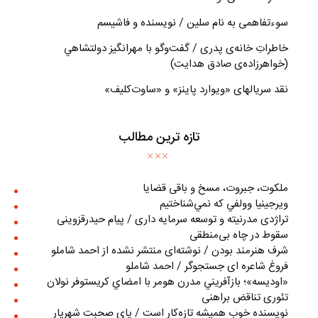
سوءتفاهمی به نام سلین / نویسنده و فاشیسم
خاطراتِ خانه‌ی پدری / گفت‌وگو با مهرانگيز دولتشاهي
(خواهرزاده‌ی صادق هدايت)
نقد سریالهای «ویوارد پاینز» و «ساوت‌کلیف»
تازه ترین مطالب
ملکوت، جبروت، مسخ و باقی قضایا
ويرجينيا وولفي كه نمي‌شناختيم
تراژدی مدرنیته و توسعه سرمایه داری / پیام حیدرقزوینی
سقوط در چاه بی‌منطقی
شرف هنرمند بودن / نوشته‌ای منتشر نشده از احمد شاملو
فروغ شاعره ای جستجوگر / احمد شاملو
«اوديسه»؛ بازآفريني مدرن هومر با امضاي كريستوفر نولان
تئوری تناقض براهنی
نويسنده خوب هميشه تازه‌كار است / پای صحبت شهريار