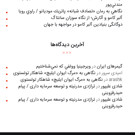
مندني‌پور
نگاهي به رمان «تصادف شبانه» پاتريك موديانو / راوي رويا
آلبر کامو و آثارش؛ از نگاه سوزان سانتاگ
دوگانگی بنیادین آلبر کامو در مواجهه با جهان
آخرین دیدگاه‌ها
گیمرهای ایران
در
ويرجينيا وولفي كه نمي‌شناختيم
امیدی سرور
در
نگاهی به «مرگ ايوان ايليچ» شاهکار تولستوی
arashk
در
نگاهی به «مرگ ايوان ايليچ» شاهکار تولستوی
شادی علیپور
در
تراژدی مدرنیته و توسعه سرمایه داری / پیام
حیدرقزوینی
شادی علیپور
در
تراژدی مدرنیته و توسعه سرمایه داری / پیام
حیدرقزوینی