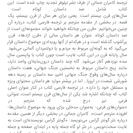
ترجمه کامران جمالی از طرف نشر نیلوفر تجدید چاپ شده است. این 
کتاب شامل صد داستان کوتاه است و 
سال‌های قرن بیستم است. یعنی برای هر سال از قرن بیستم، یک 
قصه. در بخشی از مقدمه مترجم بر ترجمه فارسی کتاب، درباره آن 
چنین می‌خوانیم: «قرن من چنانکه خواهید خواند مجموعه‌ای است از 
صد داستان کوتاه. عنوان هر داستان سالی از «قرن اژدها»: قرن 
پرآشوب گذشته است و در هرکدام از آنها رویدادی موضوع داستان قرار 
می‌گیرد که به گونه‌ای مربوط به مردم و یا دولتمردان آلمانی می‌شود. 
سال پایانه قرن در این کتاب غایب است چون کتاب با واپسین سال 
سده نوزدهم آغاز می‌شود. گاه چند داستان درون‌مایه‌ای واحد دارد، 
مانند پنج داستان مربوط به نخستین جنگ جهانی، هفت داستان 
درباره سال‌های وقوع جنگ جهانی اخیر، سه داستان بر زمینه دهه 
شورشی شصت در اروپا… اما در بیشتر موارد هر داستان محتوای ویژه 
و مستقل خود را دارد». در ترجمه فارسی کتاب در کنار عنوان اصلی 
کتاب که چنانکه اشاره شد یکی از سال‌های قرن بیستم است، عنوانی 
فرعی نیز درج شده که مترجم در مق
«عنوان‌های فرعی- به‌عنوان مدخلی برای ورود به موضوع داستان‌ها- 
افزوده مترجم است». کامران جمالی در بخشی دیگر از همین مقدمه 
درباره نثر گونتر گراس می‌نویسد: «گونتر گراس نویسنده‌ای است به 
غایت سخت‌نویس. در نثر او گاه جمله پایه در ابتدای صفحه و جمله 