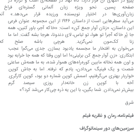
پیرو در انتهای آن قرار دارد، گاه نهاد در صفحه‌ای است و گزاره در 
صفحه پسین. نحو ویژه زبان آل
زبان‌آوری‌ها در اختیار نویسن
می‌آید سطرهایی است از داستان ١٩٤٦ از این مجموعه. عنوان فرعی 
این داستان، «زنان آوار جمع کن» است: «خاکه آجر، باور کنین، همه 
جا پُرِ خاکه آجر! تو هوا، تو لباس، لای دندونا، هرجا بشه گفت. اما ما 
زنا کک‌مون نمی‌گزید. هرچی باشه 
می‌خوان به افتخار ما مجسمه یادبود بسازن. جدی می‌گم! عجب 
ابتکاری: «زنِ آوار جمع کن برلینی»! اما اون وقتا که همه جا خرابه بود 
و اون همه نخاله مابین کوره‌راه‌های هموار شده، به ما همه‌ش ساعتی 
شصت و یک فینیگ می‌دادن، یادم که نرفته. اما به جاش کوپن 
خواربار بهتری می‌گرفتیم، اسمش کوپن شماره دو بود، کوپن کارگری. 
آخه با کوپن زن خانه‌دار روزی
بیش‌تر نمی‌دادن. شما بگین، با این یه ذره چی‌کار می‌شد کرد؟»
شرق
فیلم‌نامه، رمان و نظریه فیلم 
سرزمین‌های دور سینماتوگراف