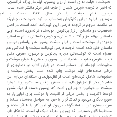
 «موشت» فیلم‌نامه‌ای است از روبر برسون، فیلم‌ساز بزرگ فرانسوی، 
که اخیرا با ترجمه شیرین شیبان از طرف نشر مرکز منتشر شده است. 
برسون فیلم موشت را در سال ٦
مهم‌ترین فیلم‌های این کارگردان به‌حساب می‌آید. «موشت»، چنان‌که 
در مقدمه مترجم بر ترجمه فارسی این فیلم‌نامه آمده است، در اصل 
شخصیت دو داستان از ژرژ برنانوس، نویسنده فرانسوی، است؛ اولی 
داستانی به‎نام «زیر آفتاب شیطانی» و دومی داستانی به‌نام «داستان 
جدیدی از موشت» است و فیلم موشت برسون هم براساس دومین 
داستان خلق شده است. ترجمه فارسی فیلم‌نامه موشت با ضمائمی هم 
همراه است که توضیحاتی درباره برنانوس و برسون، معرفی منبع 
ترجمه فارسی فیلم‌نامه، فیلم‌شناسی برسون و بخشی با عنوان موشت و 
مطبوعات، ازجمله این ضمائم است. در پایان کتاب نیز تصاویری از 
برخی صحنه‌های فیلم موشت چاپ شده است. بخش موشت و 
مطبوعات، شامل گزیده‌ای است از نقل‌قول‌های منتقدان درباره این 
فیلم. در یکی از نقل‌قول‌های این بخش از قول سباستین روله، درباره 
موشت می‌خوانیم: «مهم این است که برسون خسته از درک‌‎نشدن 
توسط اکثریت و بخش بزرگی از اقلیت، با موشت برای اولین‌بار به 
سوی دیگری می‌رود و تماشاگر را با خود به سواحل بخشنده سینما و 
سرزمین‌های دور سینماتوگراف می‌برد. او این کار را با اثر ساده و 
مستقیما قابل دسترسی که بهترین معرف سبک او است، شاهکار ناب 
گذشته و آینده، انجام می‌دهد. با این واسطه موشت اثری فدا‌شده 