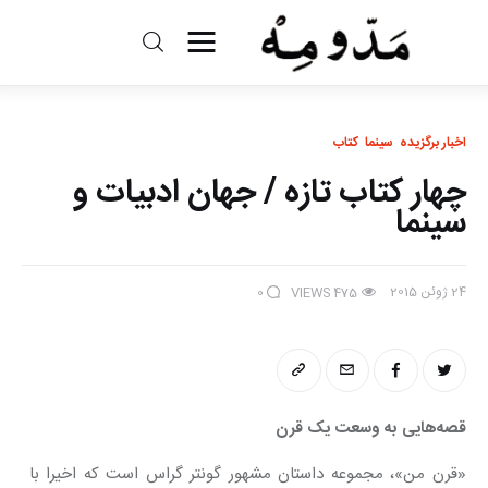
مد و مه
ادبیات
اخبار برگزیده
سینما
کتاب
چهار کتاب تازه / جهان ادبیات و
سینما
سینما
کتاب
24 ژوئن 2015
0
VIEWS
475
از اقالیم دگر
درباره ما
قصه‌هایی به وسعت یک قرن 
«قرن من»، مجموعه داستان مشهور گونتر گراس است که اخیرا با 