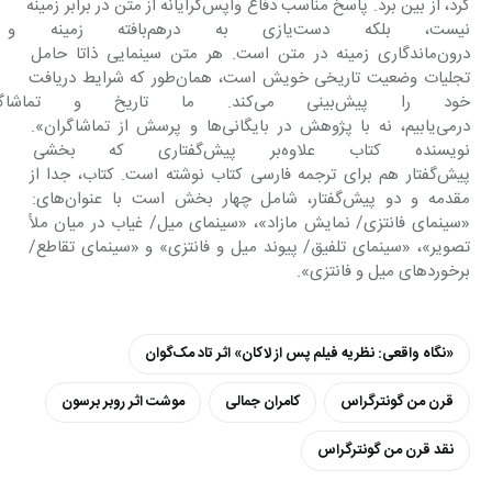
کرد، از بین برد. پاسخ مناسب دفاع واپس‌گرایانه از متن در برابر زمینه 
نیست، بلکه دست‌یازی به در‌هم‌
درون‌ماندگاری زمینه در متن است. هر متن سینمایی ذاتا حامل 
تجلیات وضعیت تاریخی خویش است، همان‌طور که شرایط دریافت 
خود را پیش‌بینی می‌کند. ما تاریخ
درمی‌یابیم، نه با پژوهش در بایگانی‌ها و پرسش از تماشاگران». 
نویسنده کتاب علاوه‌بر پیش‌گفت
پیش‌گفتار هم برای ترجمه فارسی کتاب نوشته است. کتاب، جدا از 
مقدمه و دو پیش‌گفتار، شامل چهار بخش است با عنوان‌های: 
«سینمای فانتزی/ نمایش مازاد»، «سینمای میل/ غیاب در میان ملأ 
تصویر»، «سینمای تلفیق/ پیوند میل و فانتزی» و «سینمای تقاطع/ 
برخوردهای میل و فانتزی».
«نگاه واقعی: نظریه فیلم پس از لاکان» اثر تاد مک‌گوان
قرن من گونترگراس
کامران جمالی
موشت اثر روبر برسون
نقد قرن من گونترگراس