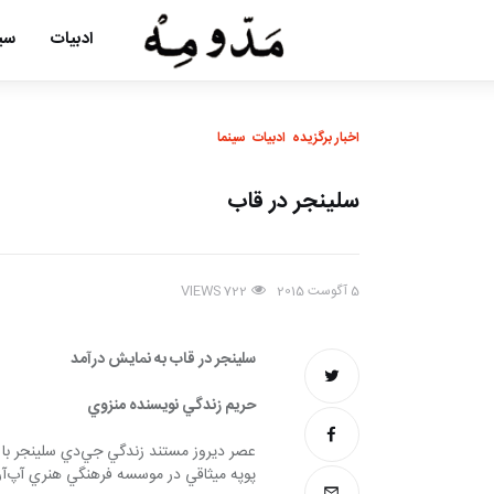
ادبیات
سین
اخبار برگزیده
ادبیات
سینما
سلينجر در قاب
5 آگوست 2015
VIEWS
722
سلينجر در قاب به نمايش درآمد 
حريم زندگي نويسنده منزوي
پوپه ميثاقي در موسسه فرهنگي هنري آپ‌آرت‌مان به نقد و نمايش درآمد.