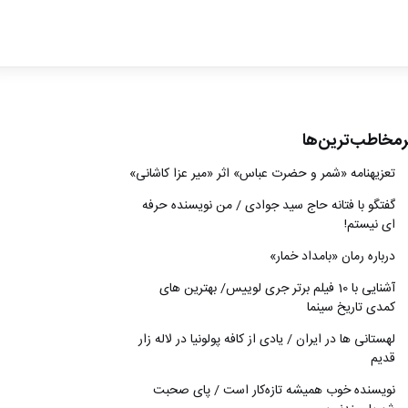
ادبیات
سینما
کتاب
رمخاطب‌ترین‌ها
از اقالیم دگر
تعزیه‎نامه‏ «شمر و حضرت عباس» اثر «میر عزا کاشانی»
درباره ما
گفتگو با فتانه حاج سید جوادی / من نویسنده حرفه
ای نیستم!
درباره رمان «بامداد خمار»
آشنایی با 10 فیلم برتر جری لوییس/ بهترین های
کمدی تاریخ سینما
لهستانی ها در ایران / یادی از کافه پولونیا در لاله زار
قدیم
نويسنده خوب هميشه تازه‌كار است / پای صحبت