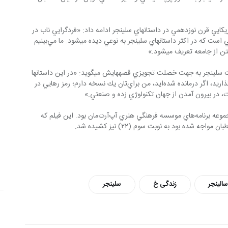
احمدي آريان با اشاره به سنت فردگرايي امريكايي قرن نوزدهمي در داستان‎هاي سلينجر ادامه داد: «فردگرايي ناب در 
ادبيات امريكا ريشه دوانيده و اين، موضوعي است كه در اكثر داستان‎هاي سلينجر به نوعي ديده مي‎شود. ما مي‌بينيم 
ز جامعه تعريف مي‎شود.»
در بخش آخر گفت‎وگو، احمدي‌آريان از اهميت سلينجر به جهت خصلت تجويزي قصه‎هايش مي‎گويد: «در اين داستان‎ها 
مي‎خوانيم اگر بحران روحي را پشت سر‎ مي‎گذاريد، اگر درمانده شده‌ايد، من براي‌تان يك نسخه دارم؛ رمز رهايي در 
در بيرون آمدن از جهان تكنولوژي زده و صنعتي.»
برنامه «سلينجر در قاب» دومين برنامه از مجموعه برنامه‌هاي موسسه فرهنگي هنري آپ‌آرت‌مان بود. اين فيلم كه 
الینجر
زندگی خ
سلینجر