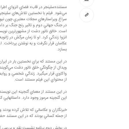
مستند«سلينجر در قاب» فضاي انزواي اطراف
بسازد.
ويدال ا
از محتواي اين فيلم مستند است.
اين گنجينه مرموز وجود دارد. داستان‎هايي كه در صورت انتشار مي‌تواند ادبيات دنيا را با شوك عجيبي مواجه كند.
خبرنگاران و عكاساني كه تلاش كرده بودند و
از جمله كساني بودند كه در اين مستند حضو
در بخش دوم برنامه نشست نقد و بررسي آثار