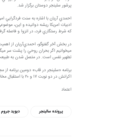
پرشور سلينجر دوستان برگزار شد.
كه شرط رستگاري فرد، در انزوا و فاصله گرفتن ا
تطهير نفس است. در متصل شدن به طبيعت، 
اكرانش در دو نوبت ١٧ و ٢٠ با استقبال مخاطبان مواجه شده بود به نوبت سوم (٢٢) نيز كشيده شد.
اعتماد
پرونده سالینجر
دیوید جروم س