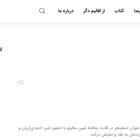
ما
کتاب
از اقالیم دگر
درباره ما
مد و مه
پ
0
عصر ديروز مستند زندگي جي‌دي سلينجر با عنوان «سلينجر در قاب» ساخته شين سالرنو با حضور امير احمدي‌آريان و 