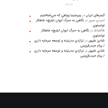
گیمرهای ایران
در
ويرجينيا وولفي كه نمي‌شناختيم
امیدی سرور
در
نگاهی به «مرگ ايوان ايليچ» شاهکار
تولستوی
arashk
در
نگاهی به «مرگ ايوان ايليچ» شاهکار
تولستوی
شادی علیپور
در
تراژدی مدرنیته و توسعه سرمایه داری
/ پیام حیدرقزوینی
شادی علیپور
در
تراژدی مدرنیته و توسعه سرمایه داری
/ پیام حیدرقزوینی