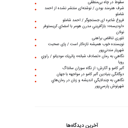
سقوط در چاه بی‌منطقی
شرف هنرمند بودن / نوشته‌ای منتشر نشده از احمد
شاملو
فروغ شاعره ای جستجوگر / احمد شاملو
«اوديسه»؛ بازآفريني مدرن هومر با امضاي كريستوفر
نولان
تئوری تناقض براهنی
نويسنده خوب هميشه تازه‌كار است / پای صحبت
شهريار مندني‌پور
نگاهي به رمان «تصادف شبانه» پاتريك موديانو / راوي
رويا
آلبر کامو و آثارش؛ از نگاه سوزان سانتاگ
دوگانگی بنیادین آلبر کامو در مواجهه با جهان
نگاهي به چندلايگي انديشه و زبان در رمان‌هاي
شهرنوش پارسي‌پور
آخرین دیدگاه‌ها