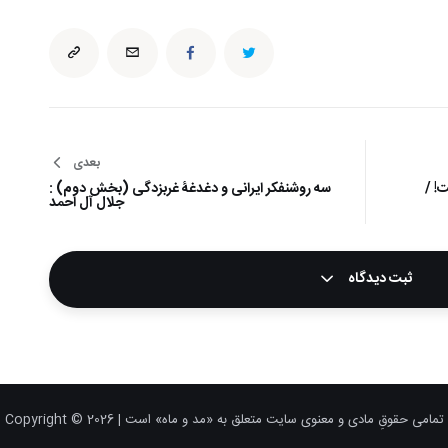
بعدی
! /
سه روشنفکر ایرانی و دغدغۀ غربزدگی (بخش دوم) :
جلال آل احمد
ثبت دیدگاه
تمامی حقوقِ مادی و معنوی سایت متعلق به «مد و ماه» است | Copyright © 2026