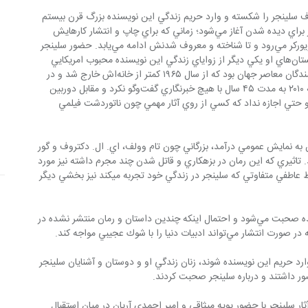
 سلينجر را شكسته و وارد حريم زندگي اين نويسنده بزرگ قرن بيستم 
مي‌شود. فيلم با نخستين تلاش‌هاي سلينجر براي ديده شدن آغاز مي‌شود؛ زماني كه براي چاپ و انتشار كارهايش 
سراغ ويراستارهاي مجلات معتبري چون نيويوركر مي‌رود و تا شناخته و معروف شدنش ادامه مي‌يابد. حضور سلينجر 
در جنگ جهاني دوم و تاثير رنج جنگ بر داستان‌هاي او يكي ديگر از زواياي زندگي اين نويسنده محبوب امريكايي 
است. خالق ناتور دشت از مشهورترين نويسندگان معاصر جهان بود كه از سال ۱۹۶۵ كمتر از خانه‌اش خارج شد و در 
انزوا زندگي كرد. او تا زمان مرگش در ژانويه ۲۰۱۰ به مدت ۴۵ سال با هيچ خبرنگاري گفت‌وگو نكرد و مقابل دوربين 
عكاسان قرار نگرفت و به نوشتن پرداخت. او حتي اجازه نداد كه كسي از روي آثار مهمي چون ناتور‌دشت فيلمي 
در اين مستند كه براي نخستين بار در ايران به نمايش عمومي درآمد، بزرگاني چون تام وولف، ‌اي. ال. دكتروف و گور 
ز چگونگي خلق ناتور دشت مي‌گويند. تاثيري كه اين رمان در بزهكاري و قاتل شدن چند مجرم داشته نيز مورد 
واكاوي قرار مي‎گيرد. زندگي شخصي و روابط عاطفي متفاوتي كه سلينجر در زندگي خود تجربه مي‎كند نيز بخشي ديگر 
در اين مستند از معماي گنجينه اين نويسنده صحبت مي‌شود و احتمال اينكه چندين داستان و رمان منتشر نشده در 
ارد حريم اين نويسنده شوند، زنان زندگي او و دوستان و آشنايان سلينجر 
ر داشتند و درباره سلينجر صحبت كردند.
 سلينجر با حضور پوپه ميثاقي و امير احمدي آريان در ميان استقبال 