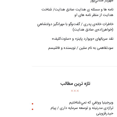
شهريار مندني‌پور
نامه ها و مسئله ی هدایت صادق هدایت/ شناخت
هدایت از منظر نامه های او
خاطراتِ خانه‌ی پدری / گفت‌وگو با مهرانگيز دولتشاهي
(خواهرزاده‌ی صادق هدايت)
نقد سریالهای «ویوارد پاینز» و «ساوت‌کلیف»
سوءتفاهمی به نام سلین / نویسنده و فاشیسم
تازه ترین مطالب
ويرجينيا وولفي كه نمي‌شناختيم
تراژدی مدرنیته و توسعه سرمایه داری / پیام
حیدرقزوینی