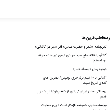
ادبیات
سینما
کتاب
رمخاطب‌ترین‌ها
از اقالیم دگر
تعزیه‎نامه‏ «شمر و حضرت عباس» اثر «میر عزا کاشانی»
درباره ما
گفتگو با فتانه حاج سید جوادی / من نویسنده حرفه
ای نیستم!
درباره رمان «بامداد خمار»
آشنایی با 10 فیلم برتر جری لوییس/ بهترین های
کمدی تاریخ سینما
لهستانی ها در ایران / یادی از کافه پولونیا در لاله زار
قدیم
نويسنده خوب هميشه تازه‌كار است / پای صحبت