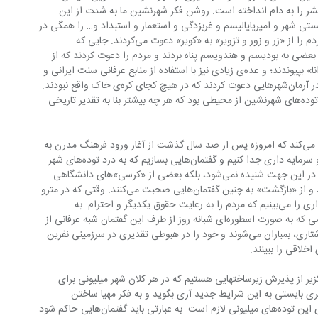
توانسته محیطی از آن خود بنا کند و ابنای بشر را به دام انداخته است. ‌روشن فکر شهرنشین ما به شدت از این 
تی شهر و امپریایالیسم و غربزدگی و استعمار و استبداد و… را همگی در 
یک کاسه چید و به آنها حمله کرد. ‌بعضی مردم را از «زر و زور و تزویر» به «کویر» دعوت می‌کردند. ‌جایی که 
«معنویت» را می‌توان بی واسطه درک کرد. ‌بعضی به بودیسم و هندویسم پناه بردند و مردم را دعوت کردند که از 
این «پرده‌ی پندار» خلاص شوند و به «نیروانا» بپیوندند؛ و عده‌ی زیادی نیز با استفاده از منابع عرفانی سنت ایرانی و 
«چوبین بودن پای عقل»، خلق را به رهایی در آرمان‌شهرهایی دعوت کردند که در هیچ کجای کره‌ی خاک واقع نبودند. 
‌نتیجه‌ی چنین ادبیاتی هرچه بیگانه‌تر شدن توده‌های شهرنشین از محیطی بود که هر چه بیشتر بنا به تقدیر تاریخی 
 ‌همین مسائل ضرورت این موضوع را ثابت می‌کند که امروزه پس از صد سال گذشت از آغاز ورود فرهنگ مدرن به 
ایران، شهرنشینی را از غربزدگی و استعمار و سرمایه داری جدا کنیم و گفتمان‌هایی بسازیم که به درد توده‌های شهر 
نشین بخورد. ‌متاسفانه نه تنها هیچ صدایی در این جهت شنیده نمی‌شود، بلکه بعضی از «کرسی»های دانشگاهی 
هنوز در الگوهای دوران جوانی‌شان مانده‌اند و از «بازگشت» به چنین گفتمان‌هایی صحبت می‌کنند. ‌‌وقتی که در مترو 
در حال سفریم انواع و اقسام پیامهای شهرداری را می‌بینیم که مردم را به رعایت حقوق یکدیگر و احترام  به 
سالمندان و معلولان دعوت می‌کند، اما مردمی که به صورت اسطوره‌ای شبانه روز از طرف این گفتمان شبه عرفانی از 
رسانه‌های مختلف دیداری و شنیداری و نوشتاری، بمباران می‌شوند و خود را در هبوطی تقدیری در سرزمینی نفرین 
زیر از پذیرش زیرساختهایی هستیم که در هر کلان شهر میلیونی برای 
‌ها لازمند. ‌جریان روشنفکری بایستی به این شرایط جدید آری بگوید و به فکر مهیا ساختن 
گفتمان‌هایی باشد که برای هدایت ذهن‌های این توده‌های میلیونی لازم است. ‌به عبارتی باید گفتمان‌هایی حاکم شود 