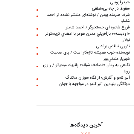
حیدرقزوینی
سقوط در چاه بی‌منطقی
شرف هنرمند بودن / نوشته‌ای منتشر نشده از احمد
شاملو
فروغ شاعره ای جستجوگر / احمد شاملو
«اوديسه»؛ بازآفريني مدرن هومر با امضاي كريستوفر
نولان
تئوری تناقض براهنی
نويسنده خوب هميشه تازه‌كار است / پای صحبت
شهريار مندني‌پور
نگاهي به رمان «تصادف شبانه» پاتريك موديانو / راوي
رويا
آلبر کامو و آثارش؛ از نگاه سوزان سانتاگ
دوگانگی بنیادین آلبر کامو در مواجهه با جهان
آخرین دیدگاه‌ها