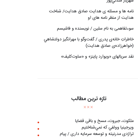
شهريار مندني‌پور
نامه ها و مسئله ی هدایت صادق هدایت/ شناخت
هدایت از منظر نامه های او
سوءتفاهمی به نام سلین / نویسنده و فاشیسم
خاطراتِ خانه‌ی پدری / گفت‌وگو با مهرانگيز دولتشاهي
(خواهرزاده‌ی صادق هدايت)
نقد سریالهای «ویوارد پاینز» و «ساوت‌کلیف»
تازه ترین مطالب
ملکوت، جبروت، مسخ و باقی قضایا
ويرجينيا وولفي كه نمي‌شناختيم
تراژدی مدرنیته و توسعه سرمایه داری / پیام