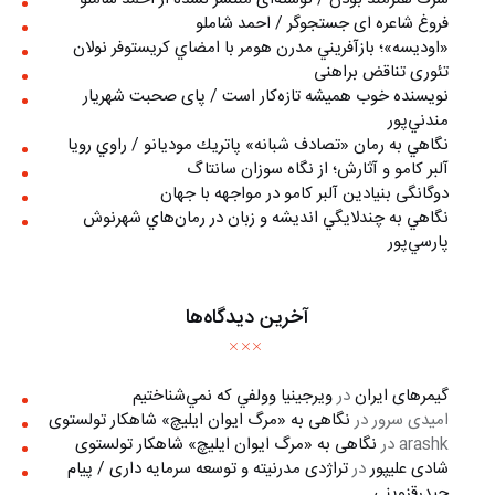
فروغ شاعره ای جستجوگر / احمد شاملو
«اوديسه»؛ بازآفريني مدرن هومر با امضاي كريستوفر نولان
تئوری تناقض براهنی
نويسنده خوب هميشه تازه‌كار است / پای صحبت شهريار
مندني‌پور
نگاهي به رمان «تصادف شبانه» پاتريك موديانو / راوي رويا
آلبر کامو و آثارش؛ از نگاه سوزان سانتاگ
دوگانگی بنیادین آلبر کامو در مواجهه با جهان
نگاهي به چندلايگي انديشه و زبان در رمان‌هاي شهرنوش
پارسي‌پور
آخرین دیدگاه‌ها
گیمرهای ایران
در
ويرجينيا وولفي كه نمي‌شناختيم
امیدی سرور
در
نگاهی به «مرگ ايوان ايليچ» شاهکار تولستوی
arashk
در
نگاهی به «مرگ ايوان ايليچ» شاهکار تولستوی
شادی علیپور
در
تراژدی مدرنیته و توسعه سرمایه داری / پیام
حیدرقزوینی