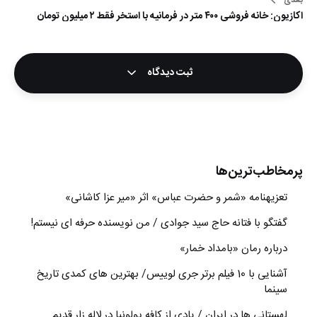
بعدی
اکازیون: خانه فروشی ۴۰۰ متر در فرمانیه با استخر فقط ۲ میلیون تومان
ثبت دیدگاه
پرمخاطب‌ترین‌ها
تعزیه‎نامه‏ «شمر و حضرت عباس» اثر «میر عزا کاشانی»
گفتگو با فتانه حاج سید جوادی / من نویسنده حرفه ای نیستم!
درباره رمان «بامداد خمار»
آشنایی با 10 فیلم برتر جری لوییس/ بهترین های کمدی تاریخ
سینما
لهستانی ها در ایران / یادی از کافه پولونیا در لاله زار قدیم