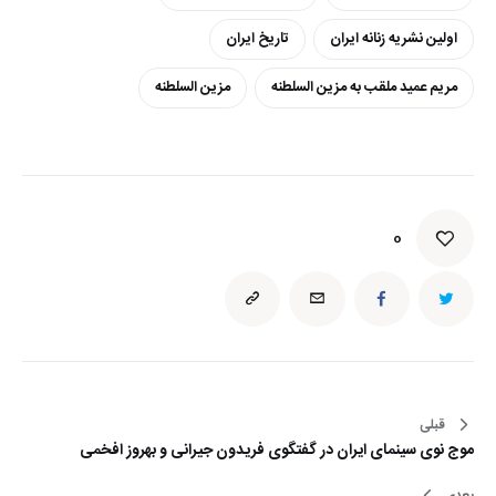
اولین نشریه زنانه ایران
تاریخ ایران
مریم عمید ملقب به مزین السلطنه
مزین السلطنه
0
قبلی
راهبری
موج نوی سینمای ایران در گفتگوی فریدون جیرانی و بهروز افخمی
نوشته