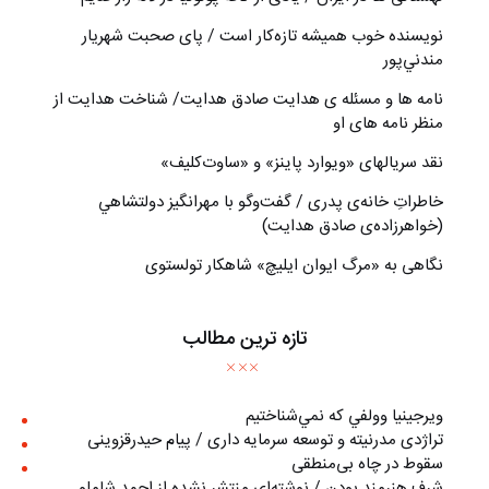
نويسنده خوب هميشه تازه‌كار است / پای صحبت شهريار
مندني‌پور
نامه ها و مسئله ی هدایت صادق هدایت/ شناخت هدایت از
منظر نامه های او
نقد سریالهای «ویوارد پاینز» و «ساوت‌کلیف»
خاطراتِ خانه‌ی پدری / گفت‌وگو با مهرانگيز دولتشاهي
(خواهرزاده‌ی صادق هدايت)
نگاهی به «مرگ ايوان ايليچ» شاهکار تولستوی
تازه ترین مطالب
ويرجينيا وولفي كه نمي‌شناختيم
تراژدی مدرنیته و توسعه سرمایه داری / پیام حیدرقزوینی
سقوط در چاه بی‌منطقی
شرف هنرمند بودن / نوشته‌ای منتشر نشده از احمد شاملو