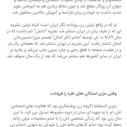
جستجوگر و علاقمند، از برخی تحولات اجتماعی و فرهنگی جامعه و 
جهان آن روزگار مطلع شد و چون علاقه زیادی هم به آموختن علوم 
جدید داشت به خواندن زبان فرانسه و آموزش عکاسی مشغول شد.
    او که در واقع اولین زن روزنامه نگار ایران است البته اولین نشریه 
ای که از طرف زنان در ایران منتشر شد نشریه "دانش" نام داشت که در 
سال 1289 ه- ش توسط "خانم دکتر کحال" همسر میرزا حسین‌خان 
کحال انتشار ‌یافت. این نشریه در تهران منتشر ‌شد که هفته‌ای یک بار 
و در هشت صفحه با قطع رحلی و چاپ سربی چاپ می‌شد و علاوه بر 
ایران در سایر کشورها هم منتشر می‌شد که بعد از یک سال متوقف شد.
  وقتی مزین استکان های نقره را فروخت
    مزین السلطنه اگرچه زن روشنفکری بود که فعالیت های اجتماعی 
اش، او را به چهره ای مبارز در دوره مشروطه تبدیل می کرد، با این 
حال زنی بود که زندگی شخصی اش را با تمام مختصات عرفی زنانه 
حفظ کرده بود؛ تمام کارهای خانه اش را خودش به تنهایی انجام می 