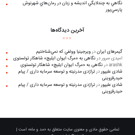
نگاهي به چندلايگي انديشه و زبان در رمان‌هاي شهرنوش
پارسي‌پور
آخرین دیدگاه‌ها
گیمرهای ایران
در
ويرجينيا وولفي كه نمي‌شناختيم
امیدی سرور
در
نگاهی به «مرگ ايوان ايليچ» شاهکار تولستوی
arashk
در
نگاهی به «مرگ ايوان ايليچ» شاهکار تولستوی
شادی علیپور
در
تراژدی مدرنیته و توسعه سرمایه داری / پیام
حیدرقزوینی
شادی علیپور
در
تراژدی مدرنیته و توسعه سرمایه داری / پیام
حیدرقزوینی
تمامی حقوقِ مادی و معنوی سایت متعلق به «مد و ماه» است |