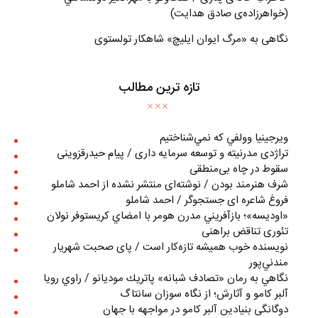
(خواهرزاده‌ی صادق هدايت)
نگاهی به «مرگ ايوان ايليچ» شاهکار تولستوی
تازه ترین مطالب
ويرجينيا وولفي كه نمي‌شناختيم
تراژدی مدرنیته و توسعه سرمایه داری / پیام حیدرقزوینی
سقوط در چاه بی‌منطقی
شرف هنرمند بودن / نوشته‌ای منتشر نشده از احمد شاملو
فروغ شاعره ای جستجوگر / احمد شاملو
«اوديسه»؛ بازآفريني مدرن هومر با امضاي كريستوفر نولان
تئوری تناقض براهنی
نويسنده خوب هميشه تازه‌كار است / پای صحبت شهريار
مندني‌پور
نگاهي به رمان «تصادف شبانه» پاتريك موديانو / راوي رويا
آلبر کامو و آثارش؛ از نگاه سوزان سانتاگ
دوگانگی بنیادین آلبر کامو در مواجهه با جهان