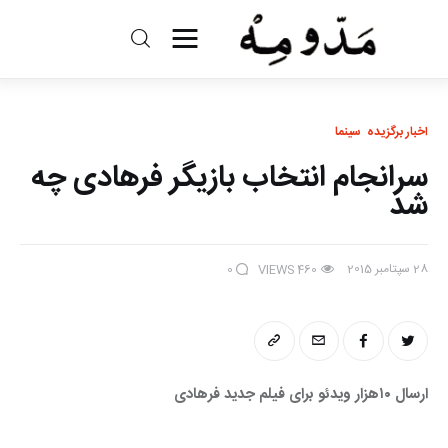
مد و مه
ادبیات
اخبار برگزیده
سینما
سرانجام انتخاب بازیگر فرهادی چه
سینما
شد
کتاب
28 سپتامبر 2015
0
VIEWS
460
از اقالیم دگر
درباره ما
ارسال ۱۰هزار ویدئو برای فیلم جدید فرهادی 