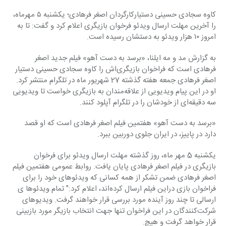
کاوه سجادی حسینی دستیار‌کارگردان اصغر فرهادی؛ یکشنبه ۵ مهرماه، 
را آخرین مهلت ارسال ویدئو فرخوان بازیگرى اعلام کرد و گفت: تا به 
امروز ۱۰ هزار ویدئو به دستشان رسیده است.
به گزارش مد و مه ایلنا، «برسد به دست آهو» فیلم جدید اصغر 
فرهادی است که فراخوان بازیگری‌اش را کاوه سجادی حسینی دستیار 
اصغر فرهادی جمعه هفته گذشته 27 شهریور ماه در تلگرام منتشر کرد. 
او در این پیام ویدیویی از علاقه‌مندان به بازیگری خواست تا ویدیویی 
سه دقیقه‌ای از خودشان را در تلگرام آپلود کنند.
«برسد به دست آهو» هفتمین فیلم اصغر فرهادی است که او قصد 
دارد در پاییز، در ایران جلوی دوربین ببرد.
یکشنبه 5 مهر ماه، روز گذشته مهلت ارسال ویدئو براى فرخوان 
بازیگرى در فیلم اصغر فرهادى پایان یافت. روابط عمومى هفتمین فیلم 
اصغر فرهادى ضمن تشکر از همه کسانى که ویدئوهاى خود را براى 
فراخوان بازى دراین فیلم ارسال کرده‌اند، اعلام کرد:" تمام ویدئوها ى 
ارسالى تا چند روز آینده مورد بررسى قرار خواهند گرفت. ویدیوهاى 
شرکت‌کنندگان در این فراخوان تنها جهت انتخاب بازیگر مورد بازبینى 
قرار خواهد گرفت و هیچ.