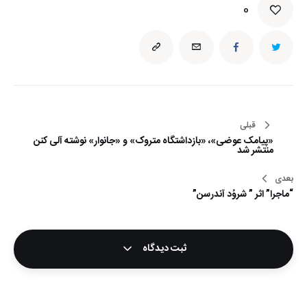
0
راهبری
قبلی
«پیامک عوضی»، «بازداشتگاه متروک» و «جانوار» نوشته آلی کنن
نوشته
منتشر شد
بعدی
“ماجرا” اثر ” شروُد آندرسن”
ثبت دیدگاه