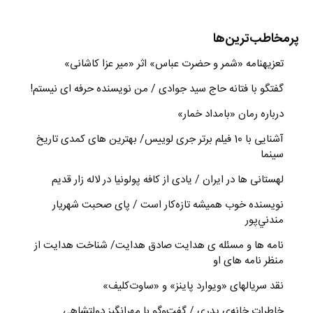
پرمخاطب‌ترین‌ها
تعزیه‎نامه‏ «شمر و حضرت عباس» اثر «میر عزا کاشانی»
گفتگو با فتانه حاج سید جوادی / من نویسنده حرفه ای نیستم!
درباره رمان «بامداد خمار»
آشنایی با 10 فیلم برتر جری لوییس/ بهترین های کمدی تاریخ
سینما
لهستانی ها در ایران / یادی از کافه پولونیا در لاله زار قدیم
نويسنده خوب هميشه تازه‌كار است / پای صحبت شهريار
مندني‌پور
نامه ها و مسئله ی هدایت صادق هدایت/ شناخت هدایت از
منظر نامه های او
نقد سریالهای «ویوارد پاینز» و «ساوت‌کلیف»
خاطراتِ خانه‌ی پدری / گفت‌وگو با مهرانگيز دولتشاهي