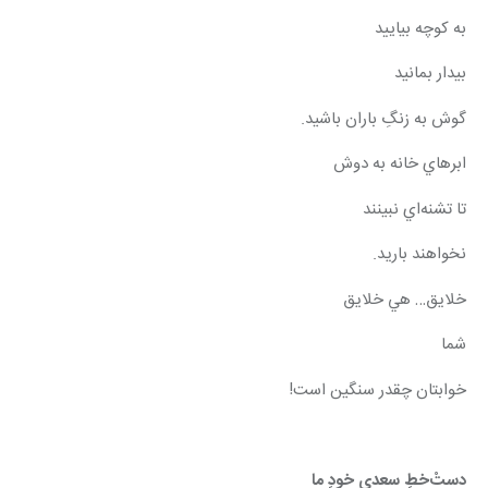
به كوچه بياييد
بيدار بمانيد
گوش به زنگِ باران باشيد.
ابرهاي خانه به دوش
تا تشنه‌اي نبينند
نخواهند باريد.
خلايق… هي خلايق
شما
خوابتان چقدر سنگين است!
دستْ‌خطِ سعديِ خودِ ما