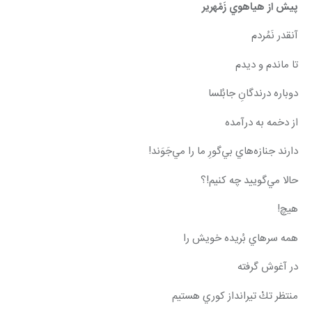
پيش از هياهوي زَمْهرير
آنقدر نَمُردم
تا ماندم و ديدم
دوباره درندگانِ جابُلسا
از دخمه به درآمده
دارند جنازه‌هاي بي‌گورِ ما را مي‌جَوَند!
حالا مي‌گوييد چه كنيم!؟
هيچ!
همه سرهاي بُريده خويش را
در آغوش گرفته
منتظر تكْ تيرانداز كوري هستيم