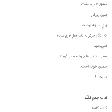
مشق‌ها بي‌نوشت.
ببين روزگار
پايِ ما چه نوشت
كه انگار هرگز به يك فعلِ لازمِ ساده
نمي‌رسيم.
بعد… بعضي‌ها بي‌هوده مي‌گويند:
همين خوب است،
طلبت…!
آدابِ جمعِ مُقَلّد.
كاسه كاسه