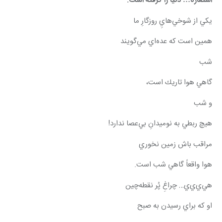
استعاره… دنيا را گرفته است.
يكي از شوخي‌هايِ روزگارِ ما
همين است كه عده‌اي مي‌گويند
شب
گاهي هوا تاريك است،
و شب
هيچ ربطي به نوميدانِ بي‌عصا ندارد!
مراقب باش زمين نخوري
هوا واقعاً گاهي شب است.
هي‌ي‌ي‌ي… چراغِ پُر نقطه‌چين
او كه براي رسيدن به صبح