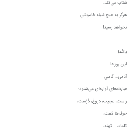
شتاب مي‌كند،
هرگز به هيچ فتيله خاموشي
نخواهد رسيد!
باشَدا
اين روزها
آدمي… گاهي
عبارت‌هاي آواره‌اي مي‌شنود:
راست، عجيب، دروغ، دُرُست،
حرف‌ها مُفت،
كلمات… كهنه،