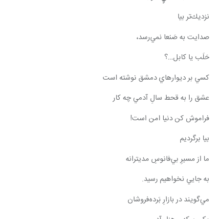
نزديك‌تر بيا
صدايت به صَنعا نمي‌رسد،
حَلَب يا كابل…؟
كسي بر ديوارهاي دمشق نوشته است
عشق را به قحط سالِ آدمي چه كار
فراموش كن دنيا امن است!
بيا برگرديم
ما از مسيرِ بي‌فانوسِ مديترانه
به جايي نخواهيم رسيد.
مي‌گويند در بازارِ بَرده‌فروشان