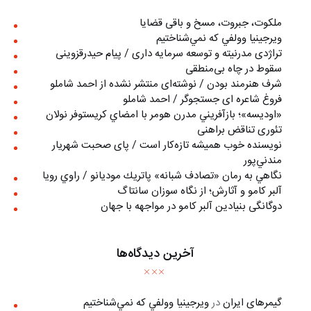
ملکوت، جبروت، مسخ و باقی قضایا
ويرجينيا وولفي كه نمي‌شناختيم
تراژدی مدرنیته و توسعه سرمایه داری / پیام حیدرقزوینی
سقوط در چاه بی‌منطقی
شرف هنرمند بودن / نوشته‌ای منتشر نشده از احمد شاملو
فروغ شاعره ای جستجوگر / احمد شاملو
«اوديسه»؛ بازآفريني مدرن هومر با امضاي كريستوفر نولان
تئوری تناقض براهنی
نويسنده خوب هميشه تازه‌كار است / پای صحبت شهريار
مندني‌پور
نگاهي به رمان «تصادف شبانه» پاتريك موديانو / راوي رويا
آلبر کامو و آثارش؛ از نگاه سوزان سانتاگ
دوگانگی بنیادین آلبر کامو در مواجهه با جهان
آخرین دیدگاه‌ها
گیمرهای ایران
در
ويرجينيا وولفي كه نمي‌شناختيم