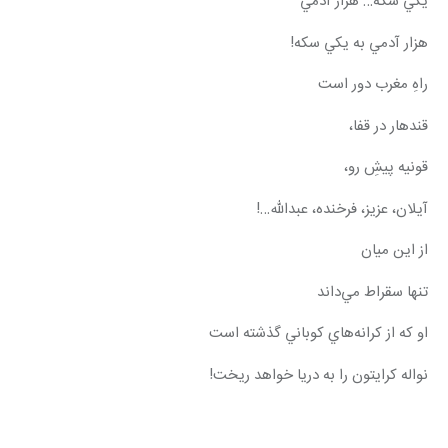
يكي سكه… هزار آدمي
هزار آدمي به يكي سكه!
راهِ مغرب دور است
قندهار در قفا،
قونيه پيشِ رو،
آيلان، عزيز، فرخنده، عبدالله…!
از اين ميان
تنها سقراط مي‌داند
او كه از كرانه‌هاي كوباني گذشته است
نواله كرايتون را به دريا خواهد ريخت!