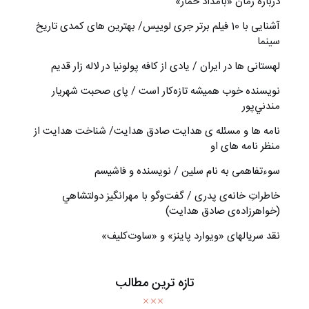
درباره رمان «بامداد خمار»
آشنایی با 10 فیلم برتر جری لوییس/ بهترین های کمدی تاریخ
سینما
لهستانی ها در ایران / یادی از کافه پولونیا در لاله زار قدیم
نويسنده خوب هميشه تازه‌كار است / پای صحبت شهريار
مندني‌پور
نامه ها و مسئله ی هدایت صادق هدایت/ شناخت هدایت از
منظر نامه های او
سوءتفاهمی به نام سلین / نویسنده و فاشیسم
خاطراتِ خانه‌ی پدری / گفت‌وگو با مهرانگيز دولتشاهي
(خواهرزاده‌ی صادق هدايت)
نقد سریالهای «ویوارد پاینز» و «ساوت‌کلیف»
تازه ترین مطالب