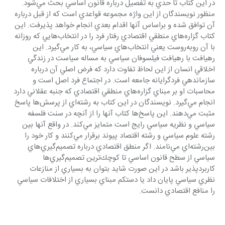
در اين كتاب تا حدي به تفصيل درباره قانون اساسي بحث مي‌شود. 
منظور نويسندگان از اين واژه مجموعه قواعدي است كه از قبل درباره 
آن توافق شده و براساس آنها اقدام بعدي انجام خواهد پذيرفت. اين 
كتاب گزاره‌هاي منطقي اقتصادي رفتار فرد را در انتخاب‌هايي كه روزانه 
با آن روبه‌روست يعني انتخاب‌هاي سياسي، به كار مي‌گيرد. اين 
رهيافت با رهيافت فيلسوفان سياسي به مساله سياست در زندگي 
اخلاقي انسان از اين لحاظ تفاوت دارد كه فرض اصلي آن درباره 
سازماندهي فردگرايانه جامعه است. در اجتماع فرد اصل است و 
محاسبات او بر مبناي گزاره‌هاي منطقي اقتصادي كه جنبه عقلاني دارد 
انجام مي‌گيرد. نويسندگان در اين كتاب به رشته‌اي از پرسش‌ها پاسخ 
مثبت مي‌دهند. اين پاسخ‌ها كتاب آنها را از آنچه در سنت فلسفه 
سياسي و نظريه سياسي رايج است متمايز مي‌كند. در واقع آنها بين 
رشته علوم سياسي و رشته اقتصاد پيوند برقرار مي‌كنند و كار خود را 
بين‌رشته‌اي مي‌نامند. اگر منطق اقتصادي درباره تصميم‌گيري‌هاي 
سياسي از سطح قانون اساسي تا كوچك‌ترين تصميم‌گيري‌ها 
كاربردپذير باشد در اين صورت شايد بتوان به بسياري از منازعات 
نظري سياسي پايان داد يا دستكم مبناي بسياري از اختلافات سياسي 
را منافع اقتصادي دانست. 