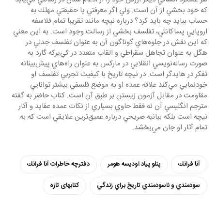
كه خود بخشي از آن است. ولي اگر معرفتي يا حقيقتي مهلك به 
حساب بيايد چه بايد كرد؟ درباره نيچه مانند تقريبا تمام فلاسفه 
اروپايي پساكانتي، تفلسف بخشي از رسالت وجود است. به اين معني 
كه اين نقش در جلوه‌هاي گوناگون آن به عنوان تفلسف جدلي در 
هگل به عنوان تجاهل سقراطي و القاب متعدد در كي‌يركه گارد به 
صورت رساله‌نويسي انقلابي در ماركس به عنوان راه‌هاي پيش‌بينانه 
تفكر در هايدگر است. در نيچه تاريخ با كيفيت تجربي تفلسف او 
خودنمايي مي‌كند علاقه عمده او به موضع فلسفي بيشتر توانايي 
مقاومت در مقابل آزمون زيستن بر طبق آن است. كتاب حاضر به گفته 
مترجم انگليسي آن نه فقط حاوي بسياري از نكات عمده عقايد و آثار 
نيچه است بلكه بيانيه صريحي درباره عميق‌ترين علايقي است كه به 
تمام آثار او جان مي‌بخشد. 
آنا فرانك
پنلو پياد اوديسه هومر
دفترچه خاطرات آنا فرانك
سودمندي و ناسودمندي تاريخ براي زندگي
کتابهای تازه