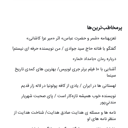
پرمخاطب‌ترین‌ها
تعزیه‎نامه‏ «شمر و حضرت عباس» اثر «میر عزا کاشانی»
گفتگو با فتانه حاج سید جوادی / من نویسنده حرفه ای نیستم!
درباره رمان «بامداد خمار»
آشنایی با 10 فیلم برتر جری لوییس/ بهترین های کمدی تاریخ
سینما
لهستانی ها در ایران / یادی از کافه پولونیا در لاله زار قدیم
نويسنده خوب هميشه تازه‌كار است / پای صحبت شهريار
مندني‌پور
نامه ها و مسئله ی هدایت صادق هدایت/ شناخت هدایت از
منظر نامه های او