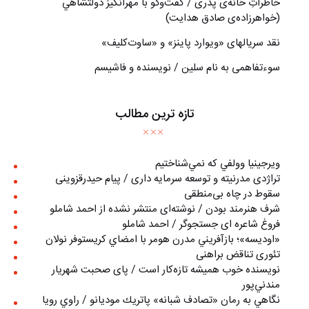
خاطراتِ خانه‌ی پدری / گفت‌وگو با مهرانگيز دولتشاهي
(خواهرزاده‌ی صادق هدايت)
نقد سریالهای «ویوارد پاینز» و «ساوت‌کلیف»
سوءتفاهمی به نام سلین / نویسنده و فاشیسم
تازه ترین مطالب
ويرجينيا وولفي كه نمي‌شناختيم
تراژدی مدرنیته و توسعه سرمایه داری / پیام حیدرقزوینی
سقوط در چاه بی‌منطقی
شرف هنرمند بودن / نوشته‌ای منتشر نشده از احمد شاملو
فروغ شاعره ای جستجوگر / احمد شاملو
«اوديسه»؛ بازآفريني مدرن هومر با امضاي كريستوفر نولان
تئوری تناقض براهنی
نويسنده خوب هميشه تازه‌كار است / پای صحبت شهريار
مندني‌پور
نگاهي به رمان «تصادف شبانه» پاتريك موديانو / راوي رويا