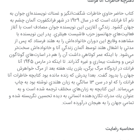
دفترچه خاطرات آنا فرانك
كتاب حاضر حاوي خاطرات شگفت‌انگيز و غمناك نويسنده‌اي جوان به 
نام آنا فرانك است كه در سال 1929 در شهر فرانكفورت آلمان چشم به 
جهان گشود. زندگي آغازين اين نويسنده جوان مصادف است با آغاز 
فعاليت‌هاي جهانسوز حزب فاشيست هيتلري. پدر اين نويسنده با 
مشاهده وقايع این دوران خانواده‌اش را به هلند فرستاد كه پس از 
مدتي با اشغال هلند توسط آلمان زندگي آنا و خانواده‌اش سخت‌تر 
مي‌شود. با اينكه عمر كوتاهي داشت آن را هم در اسارت‌هاي گوناگون 
ترس و وحشت بيماري و غیره گذراند. تا اينكه در مارس 1945 آنا 
فرانك در اردوگاه مرگ برگن، بلزن يك هفته بعد از مرگ خواهرش 
جهان را بدرود گفت. بعدا پدرش كه زنده مانده بود كتابچه خاطرات آنا 
فرانك را كه او در سن 13 سالگي به زبان هلندي نوشته بود به چاپ 
مي‌رساند. اين كتابچه به زبان‌هاي مختلف ترجمه شده است و به 
عنوان يك مدرك تكان‌دهنده انساني به ديده تحسين نگريسته شده و 
تمامي جهان را به هيجان درآورده است. 
محاسبه رضايت