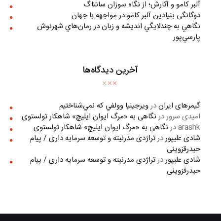
آلبر کامو و آثارش؛ از نگاه سوزان سانتاگ
دوگانگی بنیادین آلبر کامو در مواجهه با جهان
نگاهي به چندلايگي انديشه و زبان در رمان‌هاي شهرنوش
پارسي‌پور
آخرین دیدگاه‌ها
گیمرهای ایران
در
ويرجينيا وولفي كه نمي‌شناختيم
امیدی سرور
در
نگاهی به «مرگ ايوان ايليچ» شاهکار تولستوی
arashk
در
نگاهی به «مرگ ايوان ايليچ» شاهکار تولستوی
شادی علیپور
در
تراژدی مدرنیته و توسعه سرمایه داری / پیام
حیدرقزوینی
شادی علیپور
در
تراژدی مدرنیته و توسعه سرمایه داری / پیام
حیدرقزوینی