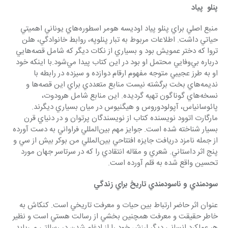
پنلو  پياد
منبع اصلي براي پنلو پياد اوديسه هومر اسطوره‌هاي يوناني اهميتي 
حياتي داشت. اطلاعات مربوط به تبار پنلوپه، ‌روابط خانوادگي، هلن 
تروا كه دختر عمويش بود و بسياري از نكات ديگر كه شامل قصه‌هايي 
درباره بي‌وفايي محتمل او بود در اين كتاب پيدا مي‌شود.با اينكه خود 
او به طرز عجيبي متوجه مفهوم ارقام دوازده و سيزده در رابطه با 
نديمه‌هاي بخت برگشته نيست منابع متعددي براي اين قصه‌ها و 
نسخه‌هاي گوناگون تهيه گرديده. اين منابع شامل هرودوت، 
پائوسانياس، آپولودوروس و هيگنيوس در ميان بسياري ديگرند. 
مارگارت اتوود نويسنده كتاب از نويسندگان پرتوان و در دنياي قرن 
بسيار شناخته شده است. جوايز مهم بين‌المللي فراواني به دست آورده 
از جمله نامزد دريافت جايزه افتتاحي بين‌المللي من بوكر بيش از سي و 
پنج اثر داستاني. شعري و مقاله انتقادي را كه در سرتاسر جهان مورد 
تحسين واقع شده به قلم آورده است. 
سودمندي و ناسودمندي تاريخ براي زندگي
عنوان اثر حاضر ارتباط بين حيات و معرفت تاريخي است. كنكاش به 
خاطر حقيقت و معرفت همچنين بخشي از رسالت هستي است و نظير 
هر عملكرد انساني ديگر ارزش خود را از ادغام شدن در رسالتي مي‌يابد 