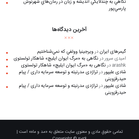
نگاهي به چندلايگي انديشه و زبان در رمان‌هاي شهرنوش
پارسي‌پور
آخرین دیدگاه‌ها
گیمرهای ایران
در
ويرجينيا وولفي كه نمي‌شناختيم
امیدی سرور
در
نگاهی به «مرگ ايوان ايليچ» شاهکار تولستوی
arashk
در
نگاهی به «مرگ ايوان ايليچ» شاهکار تولستوی
شادی علیپور
در
تراژدی مدرنیته و توسعه سرمایه داری / پیام
حیدرقزوینی
شادی علیپور
در
تراژدی مدرنیته و توسعه سرمایه داری / پیام
حیدرقزوینی
تمامی حقوقِ مادی و معنوی سایت متعلق به «مد و ماه» است |
Copyright © 2026