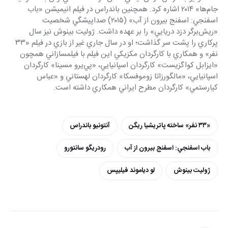
جام‌ها» ٢٠١٤ اشاره كرد. همچنين باندراس در فيلم انيميشن «باب 
اسفنجي: اسفنج بيرون از آب» (٢٠١٥) صداپيشگي شخصيت 
«ريش‌برگر دزد دريايي» را بر عهده داشت. ژوليت بينوش نيز سال 
پركاري را پشت سر گذاشت؛ او در سال جاري غير از بازي در فيلم «٣٣ 
نفر» و همكاري با كارگردان مكزيكي اين فيلم با فيلمسازاني همچون 
«ايزابل كواگزيست» كارگردان اسپانيايي، «پي‌يرو مسينا» كارگردان 
اسپانيايي، «مالگورزاتا زوموفسكا» كارگردان لهستاني و «عباس 
كيارستمي» كارگردان مطرح ايراني همكاري داشته است.
«٣٣ نفر» ساخته پاتريشيا ريگن
آنتونيو باندراس
باب اسفنجي: اسفنج بيرون از آب
رودريگو سانتورو
ژوليت بينوش
لو دياموند فيليپس