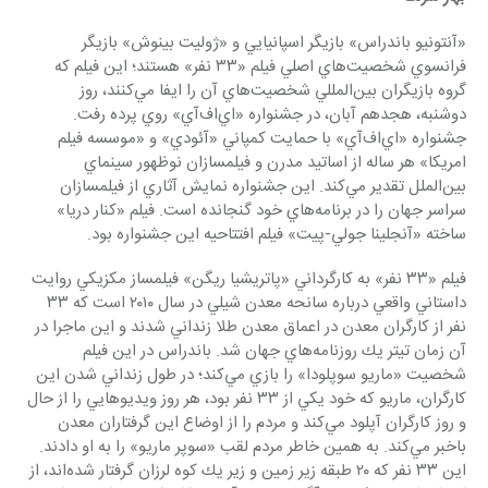
«آنتونيو باندراس» بازيگر اسپانيايي و «ژوليت بينوش» بازيگر 
فرانسوي شخصيت‌هاي اصلي فيلم «٣٣ نفر» هستند؛ اين فيلم كه 
گروه بازيگران بين‌المللي شخصيت‌هاي آن را ايفا مي‌كنند، روز 
دوشنبه، هجدهم آبان، در جشنواره «اي‌اف‌آي» روي پرده رفت. 
جشنواره «اي‌اف‌آي» با حمايت كمپاني «آئودي» و «موسسه فيلم 
امريكا» هر ساله از اساتيد مدرن و فيلمسازان نوظهور سينماي 
بين‌الملل تقدير مي‌كند. اين جشنواره نمايش آثاري از فيلمسازان 
سراسر جهان را در برنامه‌هاي خود گنجانده است. فيلم «كنار دريا» 
ساخته «آنجلينا جولي-پيت» فيلم افتتاحيه اين جشنواره بود.
فيلم «٣٣ نفر» به كارگرداني «پاتريشيا ريگن» فيلمساز مكزيكي روايت 
داستاني واقعي درباره سانحه معدن شيلي در سال ٢٠١٠ است كه ٣٣ 
نفر از كارگران معدن در اعماق معدن طلا زنداني شدند و اين ماجرا در 
آن زمان تيتر يك روزنامه‌هاي جهان شد. باندراس در اين فيلم 
شخصيت «ماريو سوپلودا» را بازي مي‌كند؛ در طول زنداني شدن اين 
كارگران، ماريو كه خود يكي از ٣٣ نفر بود، هر روز ويديوهايي را از حال 
و روز كارگران آپلود مي‌كند و مردم را از اوضاع اين گرفتاران معدن 
باخبر مي‌كند. به همين خاطر مردم لقب «سوپر ماريو» را به او دادند. 
اين ٣٣ نفر كه ٢٠ طبقه زير زمين و زير يك كوه لرزان گرفتار شده‌اند، از 