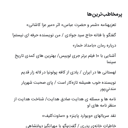
پرمخاطب‌ترین‌ها
تعزیه‎نامه‏ «شمر و حضرت عباس» اثر «میر عزا کاشانی»
گفتگو با فتانه حاج سید جوادی / من نویسنده حرفه ای نیستم!
درباره رمان «بامداد خمار»
آشنایی با 10 فیلم برتر جری لوییس/ بهترین های کمدی تاریخ
سینما
لهستانی ها در ایران / یادی از کافه پولونیا در لاله زار قدیم
نويسنده خوب هميشه تازه‌كار است / پای صحبت شهريار
مندني‌پور
نامه ها و مسئله ی هدایت صادق هدایت/ شناخت هدایت از
منظر نامه های او
نقد سریالهای «ویوارد پاینز» و «ساوت‌کلیف»
خاطراتِ خانه‌ی پدری / گفت‌وگو با مهرانگيز دولتشاهي