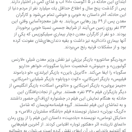
ابتداي اين حادثه در ٥ آگوست ٢٠١٠ آب و غذاي كمي در اختيار دارند. 
پس از گذشت پنج سال و اطلاع حداقل يك ميليارد نفر از مردم دنيا از 
اين حادثه، آخر داستان به خوبي و خوشي تمام مي‌شود و كارگران 
معدن پس از ٦٩ روز رهايي مي‌يابند. به طرز معجزه‌آسايي وقتي اين 
٣٣ نفر روي زمين مي‌آيند از شرايط جسمي نسبتا خوبي برخوردار 
بودند. دو نفر از كارگران معدن دچار بيماري سيليكوزيس كه يكي از 
آنها بيماري ذات‌الريه نيز داشت و بقيه دندان‌هاي‌شان عفونت كرده 
بود و از مشكلات قرنيه رنج مي‌بردند.
«رودريگو سانتورو» بازيگر برزيلي نيز نقش وزير معدن شيلي «لارنس 
گولبورن» و «بينوش» شخصيت «ماريا سگوويا»، خواهر «داريو 
سگويا» را ايفا مي‌كند. «گابريل بايرن» بازيگر ايرلندي، «لو دياموند 
فيليپس» بازيگر امريكايي، «كوت دوپابلو» بازيگر شيليايي-امريكايي، 
«جيمز برولين» بازيگر امريكايي و «نائومي اسكات» بازيگر انگليسي از 
ديگر بازيگران فيلم «٣٣ نفر» هستند. برخي از نجات‌يافتگان اين 
حادثه به هنگام نمايش اين فيلم در جشنواره اي‌اف‌آي حضور داشتند 
و به تماشاي اين فيلم نشستند. گروه فيلمنامه‌نويسان كه شامل 
«كريگ بورتن» دستيار نويسنده فيلم «باشگاه مشتريان دالاس» و 
«مايكل توماس» نويسنده «بك‌بيت» داستان اين فيلم را از روي رمان 
«اعماق تاريك» اثر «هكتور توبار» اقتباس كردند. از آخرين فيلم‌هايي 
كه آنتونيو باندراس در آن ايفاي نقش كرده است مي‌توان به «شواليه 