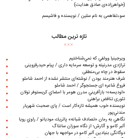
(خواهرزاده‌ی صادق هدايت)
سوءتفاهمی به نام سلین / نویسنده و فاشیسم
تازه ترین مطالب
ويرجينيا وولفي كه نمي‌شناختيم
تراژدی مدرنیته و توسعه سرمایه داری / پیام حیدرقزوینی
سقوط در چاه بی‌منطقی
شرف هنرمند بودن / نوشته‌ای منتشر نشده از احمد شاملو
فروغ شاعره ای جستجوگر / احمد شاملو
«اوديسه»؛ بازآفريني مدرن هومر با امضاي كريستوفر نولان
تئوری تناقض براهنی
نويسنده خوب هميشه تازه‌كار است / پای صحبت شهريار
مندني‌پور
نگاهي به رمان «تصادف شبانه» پاتريك موديانو / راوي رويا
آلبر کامو و آثارش؛ از نگاه سوزان سانتاگ
دوگانگی بنیادین آلبر کامو در مواجهه با جهان