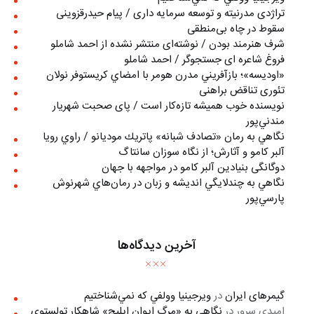
تراژدی مدرنیته و توسعه سرمایه داری / پیام حیدرقزوینی
سقوط در چاه بی‌منطقی
شرف هنرمند بودن / نوشته‌ای منتشر نشده از احمد شاملو
فروغ شاعره ای جستجوگر / احمد شاملو
«اوديسه»؛ بازآفريني مدرن هومر با امضاي كريستوفر نولان
تئوری تناقض براهنی
نويسنده خوب هميشه تازه‌كار است / پای صحبت شهريار
مندني‌پور
نگاهي به رمان «تصادف شبانه» پاتريك موديانو / راوي رويا
آلبر کامو و آثارش؛ از نگاه سوزان سانتاگ
دوگانگی بنیادین آلبر کامو در مواجهه با جهان
نگاهي به چندلايگي انديشه و زبان در رمان‌هاي شهرنوش
پارسي‌پور
آخرین دیدگاه‌ها
گیمرهای ایران
در
ويرجينيا وولفي كه نمي‌شناختيم
امیدی سرور
در
نگاهی به «مرگ ايوان ايليچ» شاهکار تولستوی