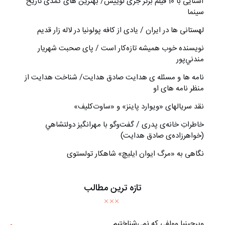
آشنایی با 10 فیلم برتر جری لوییس/ بهترین های کمدی تاریخ
سینما
لهستانی ها در ایران / یادی از کافه پولونیا در لاله زار قدیم
نويسنده خوب هميشه تازه‌كار است / پای صحبت شهريار
مندني‌پور
نامه ها و مسئله ی هدایت صادق هدایت/ شناخت هدایت از
منظر نامه های او
نقد سریالهای «ویوارد پاینز» و «ساوت‌کلیف»
خاطراتِ خانه‌ی پدری / گفت‌وگو با مهرانگيز دولتشاهي
(خواهرزاده‌ی صادق هدايت)
نگاهی به «مرگ ايوان ايليچ» شاهکار تولستوی
تازه ترین مطالب
ويرجينيا وولفي كه نمي‌شناختيم