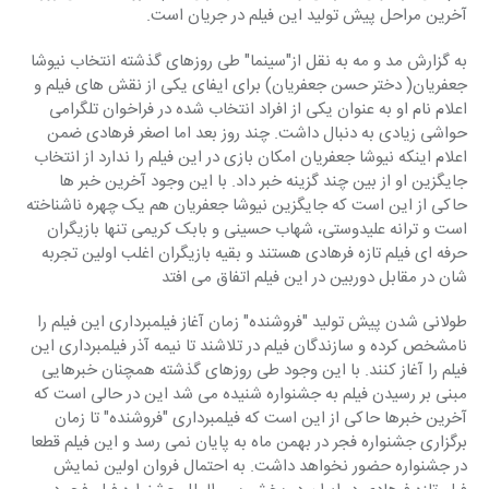
آخرین مراحل پیش تولید این فیلم در جریان است.
به گزارش مد و مه به نقل از"سینما" طی روزهای گذشته انتخاب نیوشا 
جعفریان( دختر حسن جعفریان) برای ایفای یکی از نقش های فیلم و 
اعلام نام او به عنوان یکی از افراد انتخاب شده در فراخوان تلگرامی 
حواشی زیادی به دنبال داشت. چند روز بعد اما اصغر فرهادی ضمن 
اعلام اینکه نیوشا جعفریان امکان بازی در این فیلم را ندارد از انتخاب 
جایگزین او از بین چند گزینه خبر داد. با این وجود آخرین خبر ها 
حاکی از این است که جایگزین نیوشا جعفریان هم یک چهره ناشناخته 
است و ترانه علیدوستی، شهاب حسینی و بابک کریمی تنها بازیگران 
حرفه ای فیلم تازه فرهادی هستند و بقیه بازیگران اغلب اولین تجربه 
شان در مقابل دوربین در این فیلم اتفاق مى افتد
طولانی شدن پیش تولید "فروشنده" زمان آغاز فیلمبرداری این فیلم را 
نامشخص کرده و سازندگان فیلم در تلاشند تا نیمه آذر فیلمبرداری این 
فیلم را آغاز کنند. با این وجود طی روزهای گذشته همچنان خبرهایی 
مبنی بر رسیدن فیلم به جشنواره شنیده می شد این در حالی است که 
آخرین خبرها حاکی از این است که فیلمبرداری "فروشنده" تا زمان 
برگزاری جشنواره فجر در بهمن ماه به پایان نمی رسد و این فیلم قطعا 
در جشنواره حضور نخواهد داشت. به احتمال فروان اولین نمایش 