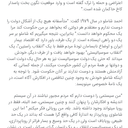
اعتراضی و حمله را ترک گفته است و وارد موقعیت نگون بخت پاسدار 
کاخ حاکمان شده است."
احمد شاملو در سال 1979 گفت: "متأسفانه هیچ یک از اَشکال دولت را 
دوست ندارم و معتقدم هر دولتی که بخواهد بر من حکومت کند مرا 
یک محکوم خواهد دانست." بنابراین، نتیجه میگیریم که شاملو بر سر 
یک دو راهی ایستاده است. از یک طرف، باور دارد که اقتصاد بیمار 
ایران و اوضاع نابسامان تودۀ مردم فقط با یک "انقلاب راستین"، یک 
"انقلاب سوسیالیستی" بهبود خواهد یافت و از طرف دیگر، خودش 
میداند که حتی یک دولت سوسیالیست نیز به هر حال یک دولت است 
و دولتها بر همۀ مردم آن کشور حکومت میکنند، از جمله کسانی که 
آزادمنش هستند و دوست ندارند بر آنان حکومت شود. با توجه به 
اینکه شاملو خودش به وجود چنین تناقضی در افکارش آگاه است، در 
یک نامۀ خصوصی مینویسد:
"من سیستمی را دوست دارم که مردم مجبور نباشند در آن سیستم 
اندیشه و افکارشان را پنهان کنند و چنین سیستمی، صد البته، فقط در 
رویا میتواند وجود داشته باشد. بله، من رویائی فکر میکنم." اما این 
شاملوی رویاپرداز به اندازۀ کافی واقع گرا هست که بداند در یک حد 
طبیعی رویاباف است ولی در یک حد وسیع و بسار فراتر از روباپردازی، 
او یک سوسیالیست انقلابی و یک انسان گرای سرکش است. در نشان 