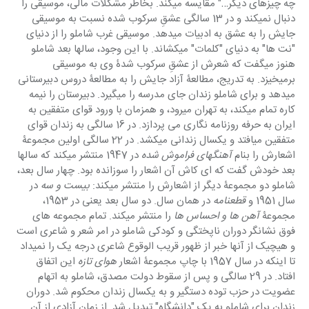
چه چیزهای دیگر…" مقایسه میکند. بخاطر مشکلات مالی، موسیقی را 
دنبال نمیکند و در 13 سالگی عشقِ سرکوب شده نسبت به موسیقی 
جایش را به عشق به ادبیات میدهد. موسیقی غرب شاملو را از دنیای 
"نت ها" به دنیای "کلمات" میکشاند. با این وجود، سالها بعد شاملو 
هنوز میگفت که شعرش از عشقِ سرکوب شدۀ وی به موسیقی 
برمیخیزد. به تدریج، مطالعۀ آزاد جایش را به مطالعۀ دروس دبیرستانی 
میدهد و برای شاملو زندان جای مدرسه را میگیرد. دبیرستان را نیمه 
کاره تمام میکند، به تهران میرود، و همزمان با ورود قوای متفقین به 
ایران به حرفه روزنامه نگاری می پردازد. در 16 سالگی به زندان قوای 
متفقین میافتد و یکسال زندانی میکشد. در 22 سالگی اولین مجموعۀ 
اشعارش را بنام 
آهنگهای فراموش شده
 در 1947 منتشر میکند که سالها 
بعد خودش گفت که ای کاش آن اشعار را سوزانده بود. چهار سال بعد، 
شاملو دو مجموعۀ دیگر از اشعارش را منتشر میکند: 
بیست و سه
 در 
سال 1951 و 
قطعنامه
 در همان سال. دو سال بعد یعنی در 1953، 
مجموعۀ 
آهن
ها و احساس ها 
را منتشر میکند. تمام مجموعه های 
فوق نشانگر دوران ناپختگی و کودکی شاملو در امر شعر و شاعری است 
و هیچیک از آنها خبر از ظهور قریب الوقوع شاعری درجه یک را نمیداد 
تا اینکه در سال 1957 با چاپ مجموعۀ اشعار 
هوای تازه
 این اتفاق 
افتاد. در 29 سالگی و پس از سقوط دولت مصدق، شاملو به اتهام 
عضویت در حزب توده دستگیر و به یکسال زندان محکوم شد. دوران 
زندان برای شاملو به یک "دانشگاه" تبدیل شد. از زمان آزادی از آن 