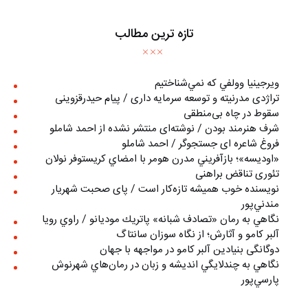
تازه ترین مطالب
ويرجينيا وولفي كه نمي‌شناختيم
تراژدی مدرنیته و توسعه سرمایه داری / پیام حیدرقزوینی
سقوط در چاه بی‌منطقی
شرف هنرمند بودن / نوشته‌ای منتشر نشده از احمد شاملو
فروغ شاعره ای جستجوگر / احمد شاملو
«اوديسه»؛ بازآفريني مدرن هومر با امضاي كريستوفر نولان
تئوری تناقض براهنی
نويسنده خوب هميشه تازه‌كار است / پای صحبت شهريار
مندني‌پور
نگاهي به رمان «تصادف شبانه» پاتريك موديانو / راوي رويا
آلبر کامو و آثارش؛ از نگاه سوزان سانتاگ
دوگانگی بنیادین آلبر کامو در مواجهه با جهان
نگاهي به چندلايگي انديشه و زبان در رمان‌هاي شهرنوش
پارسي‌پور