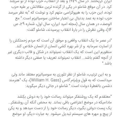
ایران گریختند. در سال 1979 و بعد از انقلاب، حزب توده از نو سربلند 
کرد. در آن موقع شاملو در یکی از گزنده ترین مقالاتش بر علیه حزب 
توده، این حزب را به هیپوکراسی متهم کرد و نوشت که "به نظر میرسد 
حزب توده به عمد بدنبال بی اعتبار ساختن سوسیالیزم است." مع 
الوصف، در همان سال (مجله امید ایران، سال اول، شماره 29، ص 
14)، وقتی نظرش را در بارۀ انقلاب پرسیدند، شاملو گفت:
"در عصر ما یک انقلاب واقعی و موفق آن است که مردم زحمتکش را 
از اسارت سرمایه  و از شر بهره کشی انسان از انسان خلاص کند. 
منظورم این است که یک انقلاب نمیتواند در شکل و قالب دیگری غیر 
از آنچه گفتم باشد… انقلاب نمیتواند تعریف یا صفتی دیگر داشته 
باشد."
 و به این ترتیب، شاملو از نظر تئوری به سوسیالیزم معتقد ماند ولی 
میدانست که به قول 
ویلیام گاس
 (William H. Gass)، یک "هنرمند 
دشمن بالفطرۀ دولت است." شاملو در جائی دیگر میگوید:
"معتقدم که یک روشنفکر میتواند رسالت خود را به دوش بکِشد 
مادامیکه در موضع اعتراضی باقی بماند. به محض آنکه آن روشنفکر… 
یک پست دولتی بگیرد، دیگر رسالت خود را از دست میدهد و به یکی 
از پیچ و مهره های سیستم تبدیل میشود. به عبارت دیگر، او موضع 