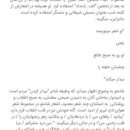
به بعد از تخلص "الف. بامداد" استفاده کرد. او همیشه در اشعارش از 
کلمه شب بعنوان سمبلی شیطانی و ستمگر استفاده کرده است. 
بنابراین، میگوید:
"او شعر مینویسد
یعنی
او رو به صبح طالع
چشمان خفته را
بیدار میکند"
شاملو به وضوح اظهار میدارد که وظیفه شاعر "بیدار کردن" مردم است 
و امیدوار ساختن آنان به دمیدن صبحی مطمئن، به صبح انقلاب و 
روشنائی. به استثنای چند شعر معدود، اشعار شاملو در مجموعۀ شعر 
هوای تازه 
لبریز از امید است. گاه خودش نیز در قلب انقلاب قرار دارد: 
"بیائید / رفقای من / با دردهایتان / و بتکانید زهر رنجهایتان را / در 
قلب زخمی من"؛ و در جائی دیگر میگوید: " من درد مشرکتم / مرا 
فریاد کن!" در شعری به نام 
باران
 که در 1955 در فرمی فولکلوریک 