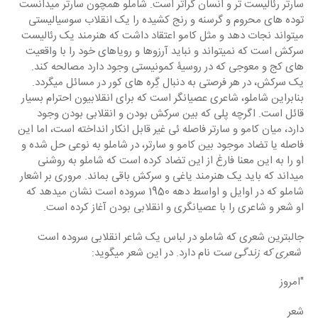
سارتر رئالیست تر و انسان گراتر است. شاملو همچون سارتر میدانست 
توده های محروم و گرسنه و رنج کشیده را یک انقلاب سوسیالیستی 
میتواند نجات دهد و مثل کامو اعتقاد داشت که هنرمند یک رئالیست 
سرکش است که نمیتواند و نباید آرزوها و رویاهای خود را با واقعیت 
های کج و معوجی که در روسیۀ کمونیستی وجود دارد مصالحه کند. 
یک سرکش، در هر فرصتی به دنبال گِره های کور در مسائل میگردد. 
بنابراین شاملو، شاعری عصیانگر است که برای انقلابیون احترام بسیار 
قائل است. اگرچه پلی که بین سرکش بودن و انقلابی بودن وجود 
دارد، میان کامو و سارتر فاصله ئی غیر قابل انکار انداخته است، اما این 
فاصله یا تضاد موجود بین کامو و سارتر، در شاملو به نوعی حل شده و 
او را به این معنا فارغ از این تضاد کرده است که شاملو به روشنی 
میداند که باید یک هنرمند یاغی و سرکش باقی بماند. مروری بر اشعار 
شاملو که در اوایل و اواسط دهه 1950 سروده است نشان میدهد که 
او شعر و شاعری را با عصیانگری و انقلابی بودن آغاز کرده است.
جالبترین شعری که شاملو در لباس یک شاعر انقلابی سروده است 
 شعری که زندگی
ست
 نام دارد. در این شعر میگوید:
"امروز
شعر