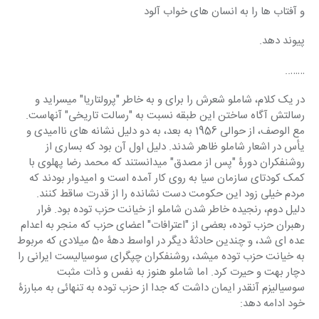
و آفتاب ها را به انسان های خواب آلود
پیوند دهد. 
……..
در یک کلام، شاملو شعرش را برای و به خاطر "پرولتاریا" میسراید و 
رسالتش آگاه ساختن این طبقه نسبت به "رسالت تاریخی" آنهاست. 
مع الوصف، از حوالی 1956 به بعد، به دو دلیل نشانه های ناامیدی و 
یأس در اشعار شاملو ظاهر شدند. دلیل اول آن بود که بساری از 
روشنفکران دورۀ "پس از مصدق" میدانستند که محمد رضا پهلوی با 
کمک کودتای سازمان سیا به روی کار آمده است و امیدوار بودند که 
مردم خیلی زود این حکومت دست نشانده را از قدرت ساقط کنند. 
دلیل دوم، رنجیده خاطر شدن شاملو از خیانت حزب توده بود. فرار 
رهبران حزب توده، بعضی از "اعترافات" اعضای حزب که منجر به اعدام 
عده ای شد، و چندین حادثۀ دیگر در اواسط دهۀ 50 میلادی که مربوط 
به خیانت حزب توده میشد، روشنفکران چپگرای سوسیالیست ایرانی را 
دچار بهت و حیرت کرد. اما شاملو هنوز به نفس و ذات مثبت 
سوسیالیزم آنقدر ایمان داشت که جدا از حزب توده به تنهائی به مبارزۀ 
خود ادامه دهد: