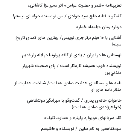
تعزیه‎نامه‏ «شمر و حضرت عباس» اثر «میر عزا کاشانی»
گفتگو با فتانه حاج سید جوادی / من نویسنده حرفه ای نیستم!
درباره رمان «بامداد خمار»
آشنایی با 10 فیلم برتر جری لوییس/ بهترین های کمدی تاریخ
سینما
لهستانی ها در ایران / یادی از کافه پولونیا در لاله زار قدیم
نويسنده خوب هميشه تازه‌كار است / پای صحبت شهريار
مندني‌پور
نامه ها و مسئله ی هدایت صادق هدایت/ شناخت هدایت از
منظر نامه های او
خاطراتِ خانه‌ی پدری / گفت‌وگو با مهرانگيز دولتشاهي
(خواهرزاده‌ی صادق هدايت)
نقد سریالهای «ویوارد پاینز» و «ساوت‌کلیف»
سوءتفاهمی به نام سلین / نویسنده و فاشیسم