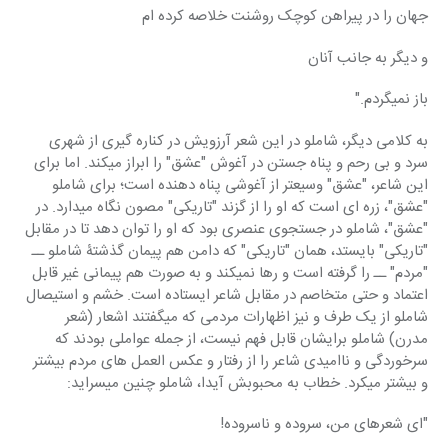
جهان را در پیراهن کوچک روشنت خلاصه کرده ام
و دیگر به جانب آنان
باز نمیگردم."
به کلامی دیگر، شاملو در این شعر آرزویش در کناره گیری از شهری 
سرد و بی رحم و پناه جستن در آغوش "عشق" را ابراز میکند. اما برای 
این شاعر، "عشق" وسیعتر از آغوشی پناه دهنده است؛ برای شاملو 
"عشق"، زره ای است که او را از گزند "تاریکی" مصون نگاه میدارد. در 
"عشق"، شاملو در جستجوی عنصری بود که او را توان دهد تا در مقابل 
"تاریکی" بایستد، همان "تاریکی" که دامن هم پیمان گذشتۀ شاملو ــ 
"مردم" ــ را گرفته است و رها نمیکند و به صورت هم پیمانی غیر قابل 
اعتماد و حتی متخاصم در مقابل شاعر ایستاده است. خشم و استیصال 
شاملو از یک طرف و نیز اظهارات مردمی که میگفتند اشعار (شعر 
مدرن) شاملو برایشان قابل فهم نیست، از جمله عواملی بودند که 
سرخوردگی و ناامیدی شاعر را از رفتار و عکس العمل های مردم بیشتر 
و بیشتر میکرد. خطاب به محبوبش آیدا، شاملو چنین میسراید:
"ای شعرهای من، سروده و ناسروده!