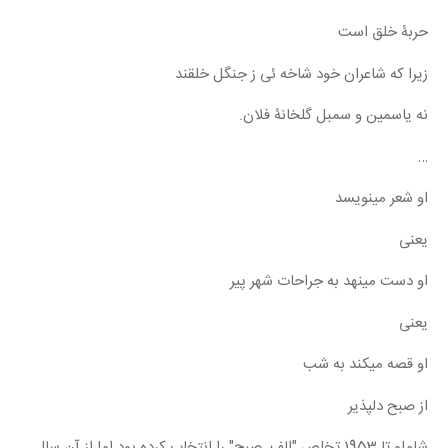
حربۀ خلق است
زیرا که شاعران خود شاخه ئی ز جنگل خلقند
نه یاسمین و سمبل گلخانۀ فلان.
…
او شعر مینویسد
یعنی
او دست مینهد به جراحات شهر پیر
یعنی
او قصه میکند به شب
از صبح دلپذیر
شاملو تا 1953 تخلص "الف. صبح" را انتخاب کرده بود اما از آن سال 