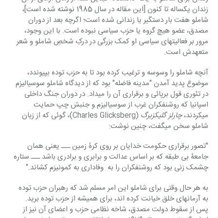
زندان یکساله تا کنون [این مقاله در سال 1985 نوشته شده است]، 
شاملو هفت بار دستگیر یا زندانی شده است؛ اگرچه بعد از دوران 
مصدق، عضو هیچ گروه یا حزب سیاسی نبوده است. با این وجود، 
مرور بر فعالیتهای سیاسی او کمک بزرگی در درکِ شخصِ شاملو و شعر 
متعهدش است.
آنچه شاملو را وسوسه و ترغیب کرده بود تا به حزب توده بپیوندد، 
موضوع پدید آمدن "مدینه فاضله" بود که از دیدگاه شاملو سوسیالیزم 
در تئوری قول برپائی و برقراری آن را میداد. در دوران جنگ داخلی 
اسپانیا که روشنفکران غرب از سوسیالیزم و جنبش چپ حمایت 
میکردند، 
چارلز گلیکزبرگ
 (Charles Glicksberg)، گوئی که از زبان 
شاملو سخن میگفت، چنین نوشت:
"تصور برقراری حکومت خدایان بر روی کرۀ زمین ـــ یعنی همان 
جامعۀ بی طبقه که بر اساس عدالت و برابری و برادری باشد ـــ ستاره 
چشمک زنی بود که روشنفکران را به  وفاداری به کمونیزم کشاند."
به هر حال وقتی برای شاملو این امر مسلم شد که رهبران حزب توده 
به آرمانهای خلق خیانت کرده اند، برای همیشه از حزب توده برید. 
پس از سقوط دولت مصدق، شاخه نظامی حزب و اعضای آن نیز از 