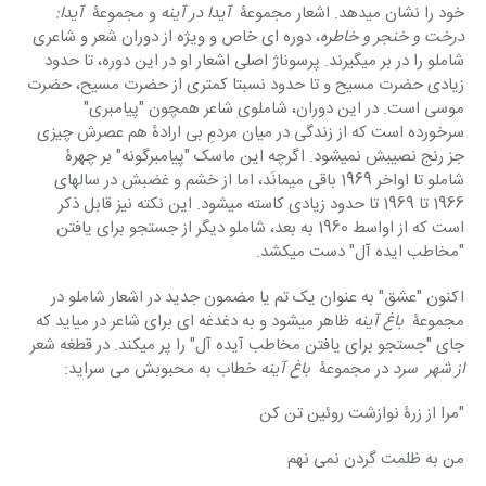
خود را نشان میدهد. اشعار مجموعۀ  
آیدا در آینه
 و مجموعۀ  
آیدا: 
درخت و خنجر و خاطره
، دوره ای خاص و ویژه از دوران شعر و شاعری 
شاملو را در بر میگیرند. پرسوناژ اصلی اشعار او در این دوره، تا حدود 
زیادی حضرت مسیح و تا حدود نسبتا کمتری از حضرت مسیح، حضرت 
موسی است. در این دوران، شاملوی شاعر همچون "پیامبری" 
سرخورده است که از زندگی در میان مردمِ بی ارادۀ هم عصرش چیزی 
جز رنج نصیبش نمیشود. اگرچه این ماسک "پیامبرگونه" بر چهرۀ 
شاملو تا اواخر 1969 باقی میمانَد، اما از خشم و غضبش در سالهای 
1966 تا 1969 تا حدود زیادی کاسته میشود. این نکته نیز قابل ذکر 
است که از اواسط 1960 به بعد، شاملو دیگر از جستجو برای یافتن 
"مخاطب ایده آل" دست میکشد.
اکنون "عشق" به عنوان یک تم یا مضمون جدید در اشعار شاملو در 
مجموعۀ  
باغ آینه 
ظاهر میشود و به دغدغه ای برای شاعر در میاید که 
جای "جستجو برای یافتن مخاطب آیده آل" را پر میکند. در قطغه شعر 
از شهر  سرد 
در مجموعۀ  
باغ آینه 
خطاب به محبوبش می سراید:
"مرا از زرۀ نوازشت روئین تن کن
من به ظلمت گردن نمی نهم