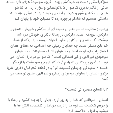
مایاکوفسکی 
دست به خودکشی بزند. اگرچه مجموعۀ 
هوای تازه 
نشانه 
هائی از تأثیر پذیری شاملو از 
مایاکوفسکی
 و 
الوار
 دارد، اما شاملو 
همچنان تکیه بر شور و هیجان انقلابی خود دارد. در 
هوای تازه 
شاهد 
ماسکی هستیم که شاملو بر چهره زده تا عصیان خود را پنهان کند.
پرسوناژ مطلوب شاملو بعنوان نمونه ای از سرکشی خویش، همچون 
مارکس،
 پرومته
 است. مارکس در رسالۀ دکترای خودش در 1841 
نوشت: "فلسفه، پنهان کاری ندارد. اعتراف 
پرومته
 به اینکه از همۀ 
خدایان متنفر است، چه خدایان زمینی چه آسمانی، به معنای همان 
اعتقادِ پابرجایِ او به انسان به عنوان اشرف مخلوقات و به عنوان 
موجودی غیر الهی و غیر آسمانی است". شاملو نیز در بارۀ انسان  می 
نویسد: "من پرومته ی نامرادم / که کلاغان بی سرنوشت را از جگر 
خسته / سفره ئی جاودان گسترده ام." و در قطعه شعر 
غزل آخرین انزوا 
برتری انسان را بعنوان موجودی زمینی و غیر الهی چنین توصیف می 
کند:
"ایا انسان معجزه ئی نیست؟
انسان… شیطانی که خدا را به زیر اورد، جهان را به بند کشید و زندانها 
را درهم شکست! ــ کوه ها را درید، دریاها را شکست، اتش ها را 
نوشید و آبها را خاکستر کرد!