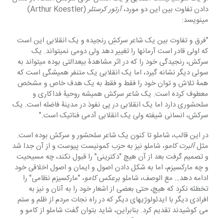
دادن تفاوت بین این دو مورد، 
آرتور کرستلر
 (Arthur Koestler) 
مینویسد:
"فرق و تفاوت بین یک شاعر سرکشِ رنجیده و یک انقلابی این است 
که اولی قادر است آرمانها را تغییر دهد ولی دومی نمیتواند. یک 
سرکش، رنجیدگی خود را که در اثر مشاهدۀ بیعدالتی بوده میتواند به 
سوئی دیگر نشانه گیرد، اما یک انقلابی یک متنفر همیشگی است که 
همۀ تلاش و توان خود را فقط و فقط به یک هدف خاص و مشخص 
معطوف کرده است. یک شاعر سرکش همیشه روحیۀ فداکاری و 
سلحشوری دارد اما یک انقلابی در پی نفوذ در مدینۀ فاضله است. یک 
سرکش، انسانی شیفته ولی یک انقلابی آدمی فناتیک است."
در این قالب، شاملو تا کنون یک شاعر سلحشور و سرکش بوده است. 
مثل
 آلبرت کامو
، شاملو نیز به حزب کمونیست پیوست و از آن جدا شد 
و تصمیم گرفت بعد از آن هیچ "دکترینی" را قبول نکند، چه مسیحیت 
و چه مارکسیزم، اما به شکل دادن اصول و ایمان و اصول اخلاقی خود 
ادامه دهد… مع الوصف، شاملو برعکس 
کامو
، "مارکسیزم نظامی" را 
تخطئه نکرد که هیچ، حتی بعضی از اشعار خود را به آنان و نیز به 
افرادی دیگر با ایدئولوژیهای دیگر که در راه نجات مردم از ظلم و ستم 
می کوشیدند تقدیم کرد. بنابراین، شاید بتوان گفت شاملو از کامو و 