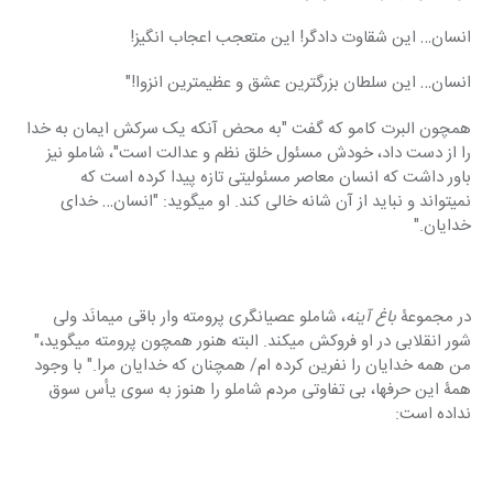
انسان… این شقاوت دادگر! این متعجب اعجاب انگیز!
انسان… این سلطان بزرگترین عشق و عظیمترین انزوا!"
همچون البرت کامو که گفت "به محض آنکه یک سرکش ایمان به خدا 
را از دست داد، خودش مسئول خلق نظم و عدالت است"، شاملو نیز 
باور داشت که انسان معاصر مسئولیتی تازه پیدا کرده است که 
نمیتواند و نباید از آن شانه خالی کند. او میگوید: "انسان… خدای 
خدایان."
در مجموعۀ 
باغ آینه
، شاملو عصیانگری پرومته وار باقی میمانَد ولی 
شور انقلابی در او فروکش میکند. البته هنور همچون پرومته میگوید،" 
من همه خدایان را نفرین کرده ام/ همچنان که خدایان مرا." با وجود 
همۀ این حرفها، بی تفاوتی مردم شاملو را هنوز به سوی یأس سوق 
نداده است: