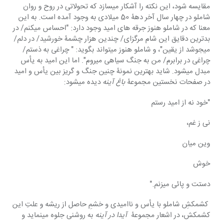
مقایسه شود، این نکته را آشکار میسازد که تحولاتی در روح و روان 
شاملو در چهار سال آخر دهۀ 50 میلادی به وجود آمده است. به این 
معنا که در شاملو هنوز جرقه های امید وجود دارد: "احساس میکنم/ در 
بدترین دقایق این شام مرگزای/ چندین هزار چشمۀ خورشید/ در دلم/ 
میجوشد از یقین"، و شاملو هنوز میتواند بگوید: " چراغی به ذستم/ 
چراغی در برابرم/ من به جنگ سیاهی میروم". اما این امید به یأس 
مبدل میشود. شاید بهترین نمونۀ چنین جنگ و گریز بین یأس و امید 
در صفحات نخستین مجموعۀ 
باغ آینه 
دیده میشود:
"خود نه از امید رستم
نی ز غم،
وین میان
خوش
دستت و پائی میزنم."
 کشمکشِ شاملو با یأس و ناامیدی و خشمِ حاصل از ریشه و علتِ این 
کشمکش، در اشعار مجموعۀ  
آیدا در آینه
 به روشنی جلوه مینماید و 