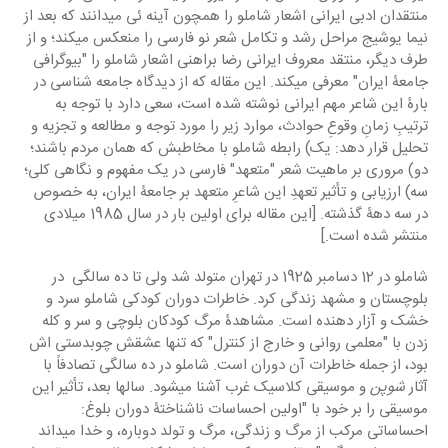
منتقدان ادبی ایرانی اشعار شاملو را همچون آینه ئی میدانند که بعد از 
نیما یوشیج مراحل رشد و تکامل شعر نو فارسی را منعکس میکند؛ و از 
طرف دیگر، منتقد معروف ایرانی رضا براهنی اشعار شاملو را "بیوگرافی 
جامعۀ ایران" معرفی میکند. این مقاله که از دیدگاه جامعه شناسی در 
بارۀ این شاعر مهم ایرانی نوشته شده است، سعی دارد با توجه به 
ترتیبِ زمانِ وقوعِ حوادث، موارد زیر را مورد توجه و مطالعه و تجزیه و 
تحلیل قرار دهد: یک) رابطه شاملو با مخاطبش که همان مردم باشند؛ 
دو) مروری بر ماهیت شعر "متعهد" فارسی در یک مفهوم و نگاهی کلی؛ 
سه) ارزیابی و تأثیر تعهدِ این شاعرِ متعهد بر جامعۀ ایران، به خصوص 
در سه دهۀ گذشته. [این مقاله برای اولین بار در سال 1985 میلادی 
منتشر شده است.]
شاملو در 12 دسامبر 1925 در تهران متولد شد ولی تا ده سالگی  در 
بلوچستان و مشهد زندگی کرد. خاطرات دوران کودکی شاملو سرد و 
خشک و آزار دهنده است. مشاهدۀ مرگ کودکان بلوچی و سر و کله 
زدن با "معلمی روانی و خارج از کنترل" که تنها عشقش چوبدستی اش 
بود، از جمله خاطرات آن دوران است. شاملو در ده سالگی تصادفاً با 
آثار 
شوپن
 و موسیقی کلاسیک غرب آشنا میشود. سالها بعد، تأثیر این 
موسیقی را بر خود با "اولین احساسات ناشناختۀ دوران بلوغ: 
احساساتی مرکب از مرگ و زندگی، مرگ و تولد دوباره، و خدا میداند 