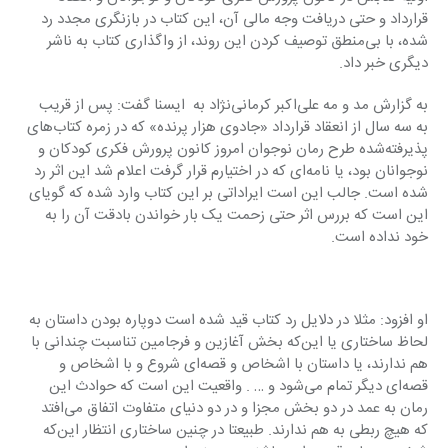
قرارداد و حتی دریافت وجه‌ مالی آن،‌ این کتاب در بازنگری مجدد رد 
شده،‌ با بی‌منطق توصیف کردن این روند‌، از واگذاری کتاب به ناشر 
دیگری خبر داد.
به گزارش مد و مه علی‌اکبر کرمانی‌نژاد به  ایسنا گفت: پس از قریب 
به سه سال از انعقاد قرارداد «جادوی هزار پرنده» که در زمره کتاب‌های 
پذیرفته‌شده طرح‌ رمان نوجوان امروز کانون پرورش فکری کودکان و 
نوجوانان بود،‌ یا نامه‌ای که در اختیارم قرار گرفت اعلام شد این اثر رد 
شده است. جالب این است ایراداتی بر این کتاب وارد شده که گویای 
این است که بررس اثر حتی زحمت یک بار خواندن بادقت آن را به 
خود نداده است.
او افزود: مثلا در دلایل رد کتاب قید شده است دوپاره بودن داستان به 
لحاظ ساختاری یا این‌که بخش آغازین و فرجامین تناسبت چندانی با 
هم ندارند،‌ یا داستان با اشخاص و قصه‌ای شروع و با اشخاص و 
قصه‌ای دیگر تمام می‌شود و … . واقعیت این است که حوادث این 
رمان به عمد در دو بخش مجزا و در دو دنیای متفاوت اتفاق می‌افتد 
که هیچ ربطی به هم ندارند. طبیعتا در چنین ساختاری انتظار این‌که 