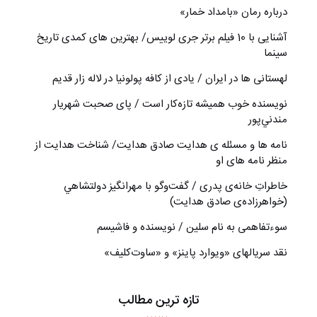
درباره رمان «بامداد خمار»
آشنایی با 10 فیلم برتر جری لوییس/ بهترین های کمدی تاریخ
سینما
لهستانی ها در ایران / یادی از کافه پولونیا در لاله زار قدیم
نويسنده خوب هميشه تازه‌كار است / پای صحبت شهريار
مندني‌پور
نامه ها و مسئله ی هدایت صادق هدایت/ شناخت هدایت از
منظر نامه های او
خاطراتِ خانه‌ی پدری / گفت‌وگو با مهرانگيز دولتشاهي
(خواهرزاده‌ی صادق هدايت)
سوءتفاهمی به نام سلین / نویسنده و فاشیسم
نقد سریالهای «ویوارد پاینز» و «ساوت‌کلیف»
تازه ترین مطالب