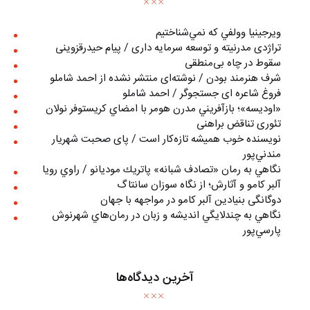
ويرجينيا وولفي كه نمي‌شناختيم
تراژدی مدرنیته و توسعه سرمایه داری / پیام حیدرقزوینی
سقوط در چاه بی‌منطقی
شرف هنرمند بودن / نوشته‌ای منتشر نشده از احمد شاملو
فروغ شاعره ای جستجوگر / احمد شاملو
«اوديسه»؛ بازآفريني مدرن هومر با امضاي كريستوفر نولان
تئوری تناقض براهنی
نويسنده خوب هميشه تازه‌كار است / پای صحبت شهريار
مندني‌پور
نگاهي به رمان «تصادف شبانه» پاتريك موديانو / راوي رويا
آلبر کامو و آثارش؛ از نگاه سوزان سانتاگ
دوگانگی بنیادین آلبر کامو در مواجهه با جهان
نگاهي به چندلايگي انديشه و زبان در رمان‌هاي شهرنوش
پارسي‌پور
آخرین دیدگاه‌ها