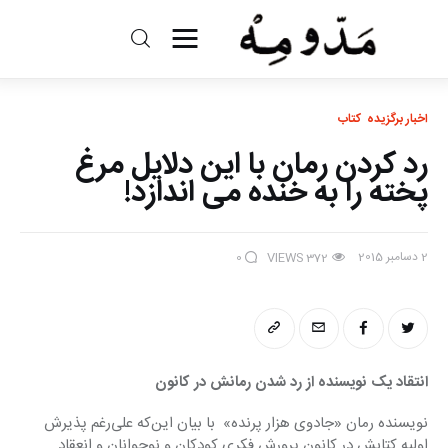
مد و مه
اخبار برگزیده
کتاب
ادبیات
رد کردن رمان با این دلایل مرغ
سینما
پخته را به خنده می اندازد!
کتاب
2 دسامبر 2015
0
VIEWS
372
از اقالیم دگر
درباره ما
انتقاد یک نویسنده از رد شدن رمانش در کانون
نویسنده رمان «جادوی هزار پرنده»  با بیان این‌که علی‌رغم پذیرش 
اولیه کتابش در کانون پرورش فکری کودکان و نوجوانان و انعقاد 