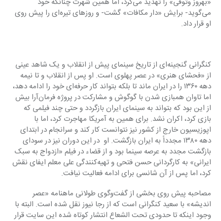
«بهروز وثوقی» را تهدید می‌کرد، اما همین شهرت چنانکه خود 
می‌گوید- برایش «دار مکافات» گشت- و روزهای تیره‌ای را پیش روی 
او قرار داد.
کنگرانی گنجینه‌ای از تاریخ سینمای پیش از انقلاب و یک شاهد عینی 
از «فحشای هنری» در عصر پهلوی است. او پس از انقلاب و تا نیمه 
دهه ۱۳۶۰ را در ایران ماند تا بلکه بتواند کار حرفه‌ای خود را ادامه دهد، 
اما تاوان همبازی شدن با گوگوش و مشارکت در پروژه فرمان‌آرا بیش 
از این بود که بتواند به سینمای ایران بازگردد و حتی چند فیلمی که 
بازی کرد، اکران نشد. برای همین به آمریکا مهاجرت کرد، اما با 
اپوزیسیون خارج از کشور نیز نتوانست کار کند و سرانجام در ابتدای 
دهه ۱۳۸۰ مجدداً به ایران بازگشت. او  در این دوران نیز در سودای 
بازگشت مجدد به عرصه سینما بود و از قضاء در فیلم «ازدواج به سبک 
ایرانی» به کارگردانی حسن فتحی و تهیه‌کنندگی علی معلم ایفای نقش 
کرد، اما پس از آن شانسی برای ادامه فعالیت نیافت.
مصاحبه پیش روی بخشی از گفت‌وگوی طولانی ماهنامه «عصر 
اندیشه» با سعید کنگرانی است که از رجا نیوز نقل شده است. البته با 
وجود اینکه تا حدودی تحت الشعاع انتشار کوتاه شده این سایت قرار 