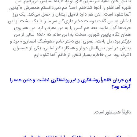
با بیژن‌خان مفید سر تمرین‌های او به کارگاه نمایش می‌رفتیم. من 
شهره آغداشلو را آنجا شناختم. اصلاً هم نمی‌دانستم همسرش «آیدین 
آغداشلو» است. الان هم دارد فامیل ایشان را حمل می‌کند. یک روز 
ایشان به من گفت دوست دختر داری؟ و سر ما را با یک مشت از این 
حرف‌ها گول مالید. بعد هم کسی را به من معرفی کرد. من هم روی 
همان نگاه پایین شهری‌، سخت به این خانم که ۱۵،۱۶  سالی از من 
بزرگتر بود، دل باختم. عموی این دختر خانم «هوشنگ انصاری» بود و 
پدرش در امور بین‌الملل دربار و همکار دکتر امامی، یکی از همسران 
اشرف بود. من خاطره بسیار تلخی از خانم آغداشلو دارم.
این جریان ظاهراً روشنفکری و غیر روشنفکری نداشت و دامن همه را 
گرفته بود؟
دقیقاً همینطور است.