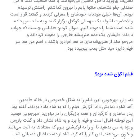
تشریف بیاورید داخل ماشین می‌خواهند با شما صحبت کنند.» من 
صندلی جلو نشستم، منتها پایم را بیرون گذاشتم. راستش ترسیده 
بودم. آن‌ها خیلی مودبانه خودشان را معرفی کردند و گفتند قرار است 
والاحضرت اشرف یک مهمانی کوکتل برگزار کنند و به ما دستور داده 
شده است شما را دعوت کنیم. سوال کردم: «دلیلش چیست؟» جواب 
دادند: «ایشان یک عده هنرپیشه خارجی را دعوت کرده‌اند و 
می‌خواهند از هنرپیشه‌های ما هم افرادی باشند.» اسم من هم سر 
فیلم دایره مینا مثل بمب پیچیده بود.
فیلم اکران شده بود؟
نه، ولی مهرجویی این فیلم را به شکل خصوصی در خانه «آیدین 
آغداشلو» نمایش ‌داد. گزارش فیلم را که به شاه داده بودند، گفته بود 
پدر ساعدی و کارگردان و همه بازیگران را در بیاورید. مهرجویی فهمید 
این توطئه اقبال است و فیلم را برد و به شاه نشان داد و گفت بازرس 
ویژه به من بدهید تا او را به لوکیشنی ببرم که معتادها به آنجا می‌آیند 
و خون می‌دهند. این کار را که کرد، شاه از دست اقبال عصبانی شد. 