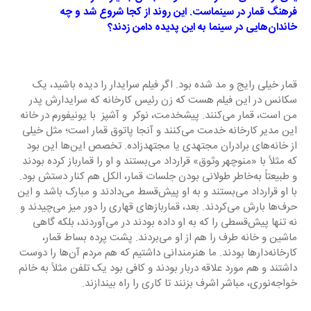
فرهنگ قمار در سینماست. این روند از کجا شروع شد و چه 
خاندان‌هایی در سینما به این پدیده دامن ‌زدند؟
قمار خیلی رایج و مد شده بود. اگر فیلم سرایدار را دیده باشید، یک 
سکانس در این فیلم هست که زن رئیس کارخانه که سرایدارش پدر 
من است، قمار می‌کنند. پیشخدمت، نوکر  و آشپز  با یونیفورم در خانه 
این مدیر کارخانه خدمت می‌کنند و آنجا پاتوق قمار است؛ مثل خیلی 
از خانه‌های برادران مجتهدی یا مجتهدزاده. تخصص این‌ها این بود 
که مثلاً با «منوچهر وثوق» قرارداد می‌بستند و او را قمارباز کرده بودند 
و طبیعتاً به‌خاطر طولانی بودن جلسات قمار، الکل هم کنار دستش بود. 
با او قرارداد می‌بستند و به او پیش‌قسط می‌دادند و مبارک باشد و این 
حرف‌ها بارش می‌کردند. بعد، قماربازهای قهاری را دور میز می‌چیدند و 
نه تنها پیش‌قسطی را که به او داده بودند در می‌آوردند، بلکه گاهی 
ماشین و خانه طرف را هم از او می‌بردند. پشت پرده‌ بساط قمار، 
کارخانه‌دارها بودند. ما هنرمندانی داشتیم که هم مردم آن‌ها را دوست 
داشتند و هم مورد علاقه دربار بودند و کافی بود یک تلفن مثلاً به خانم 
خواجه‌نوری، مباشر اشرف بزنند تا کاری را راه بیندازند.