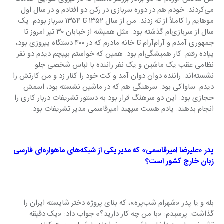
می‌کردند. خودم هم در دوره سربازی در رکن دو افتادم و در سال اول 
موهایم را کاملاً از ته زدند. من از سال ۱۳۵۲ تا ۱۳۵۴ سرباز بودم. یک 
سال از سربازی‌ام گذشته بود. مثل همیشه از خیابان ۳۰ تیر امروز تا 
جمهوری ‌آمدم و آرام‌آرام تا خانه مادرم که در ۴۰۰ دستگاه پیروزی بود، 
پیاده ‌رفتم. کار همیشگی‌ام بود. همین که خواستم بپیچم دیدم دو نفر 
نظامی عقب یک ماشین و یک نفر راننده با لباس شخصی جلو 
نشسته‌اند. راننده دوان‌ دوان ‌آمد و کت خود را کنار زد و من کارتش را 
دیدم. ساواکی بود. سرهنگی هم که در ماشین نشسته بود، اسمش 
حجازی بود. این دو سرهنگ قرار بود به دستور تشریفات دربار کاری را 
انجام بدهند. یادم هست سپهبد امیرقاسمی مدیر تشریفات بود.
پدر «علیرضا امیرقاسمی» که مدیر یکی از شبکه‌های ماهواره‌ای فارسی 
زبان خارج کشور است؟
بله و یا پدر «شهرام شب‌پره»، که بنای پروژه دختر شایسته ایران را 
گذاشت. پرسیدم: «با من چه کار دارید؟» جواب داد: «یک دقیقه 