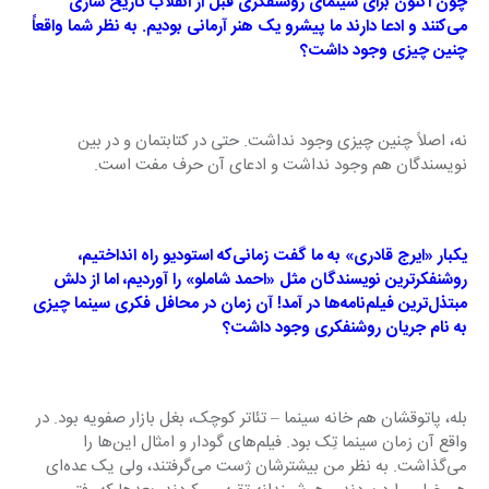
چون اکنون برای سینمای روشنفکری قبل از انقلاب تاریخ سازی 
می‌کنند و ادعا دارند ما پیشرو یک هنر آرمانی بودیم. به نظر شما واقعاً 
چنین چیزی وجود داشت؟
نه، اصلاً چنین چیزی وجود نداشت. حتی در کتابتمان و در بین 
نویسندگان هم وجود نداشت و ادعای آن حرف مفت است.
یکبار «ایرج قادری» به ما ‌گفت زمانی‌که استودیو راه انداختیم، 
روشنفکرترین نویسندگان مثل «احمد شاملو» را آوردیم، اما از دلش 
مبتذل‌ترین فیلم‌نامه‌ها در ‌آمد! آن زمان در محافل فکری سینما چیزی 
به نام جریان روشنفکری وجود داشت؟
بله، پاتوقشان هم خانه سینما – تئاتر کوچک، بغل بازار صفویه بود. در 
واقع آن زمان سینما تِک بود. فیلم‌های گودار و امثال این‌ها را 
می‌گذاشت. به نظر من بیشترشان ژست می‌گرفتند، ولی یک عده‌ای 