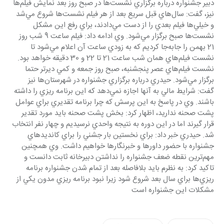
دبير جشنواره درباره برگزاري نشست‌ها در صبح روز بعد نمايش فيلم‌ها 
نيز، گفت: سال‌هاي قبل سريع بعد از هر فيلم نشست‌ها شروع مي‌شد 
و خيلي‌ها فيلم بعدي را از دست مي‌دادند، براي رفع اين مشكل 
نشست‌ها صبح برگزار مي‌شود. وي ادامه داد: فيلم ساعت 9 شب روز 
21 بهمن را جابه‌جا كرديم كه به زودي ساعت آن اعلام مي‌شود تا 
نشست فيلم‌هاي همان شب ساعت 21 تا 22 و 30 دقيقه خواهد بود. 
نشست فيلم‌هاي عصر پنجشنبه، صبح روز جمعه و كمي ديرتر حتما 
برگزار مي‌شود. حيدري درباره برگزاري جشنواره در شهرستان‌ها نيز 
گفت: شرايط مالي به آنها اجازه نمي‌دهد كه اين برنامه ريزي را داشته 
باشند. وي در پاسخ به اين پرسش كه چرا برنامه تقديري براي عوامل 
پشت صحنه نداريد، اظهار كرد: بخش پشت صحنه بايد مورد تقدير 
قرار گيرند اما در اين دوره به نتيجه واحدي نرسيديم و چهار نفر انتخاب 
شد. حيدري خبر داد: براي نخستين بار جشني را براي كانديدهاي 
جشنواره با حضور داورها و خبرنگارها خواهيم داشت. وي همچنين 
مهم‌ترين نقطه ضعف جشنواره را نداشتن دبيرخانه ثابت دانست و 
تاكيد كرد: به نظرم بايد بلافاصله بعد از تمام شدن جشنواره برنامه 
ريزي‌ها براي سال بعد شروع شود زيرا نبود برنامه ريزي مدون يكي از 
مشكلات اين جشنواره است