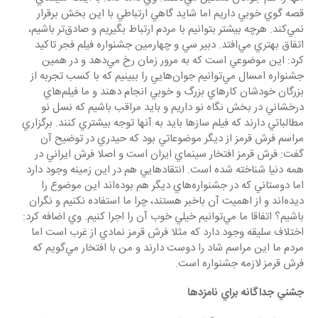
قصه گوي خوبي داريم اما شايد گاهي ارتباطي با اين بخش برقرار 
نمي‌كند. هرچه بيشتر بتوانيم با مردم ارتباط بگيريم و صادق‌تر باشيم، 
اتفاق بهتري مي‌افتد. دبير سي و چهارمين جشنواره فيلم فجر تاكيد 
كرد: اين موضوعي است كه به مرور زمان رخ مي‌دهد و در همين 
جشنواره امسال مي‌توانيم جوان‌هايي را ببينيم كه با كسب تجربه از 
بزرگان خودشان كارهاي بزرگ و خوبي انجام دهند و ما فيلم‌هاي 
درخشاني در بخش نگاه نو داريم و بايد مراقب باشيم كه نسل نو 
مطالباتي دارند كه فيلم سازها بايد به آنها توجه بيشتري كنند. برگزاري 
مراسم فرش قرمز از ديگر موضوعاتي بود كه حيدري در توضيح آن 
گفت: فرش قرمز افتخار سينماي ايران است و اصلا فرش ايراني در 
همه دنيا شناخته شده است. انتقادهايي هم در اين زمينه وجود دارد 
اما دوستاني كه در جشنواره‌هاي ديگر هم بوده‌اند اين موضوع را 
ديده‌اند و از اهميت آن باخبر هستند، چرا ما استفاده نكنيم و نگران 
باشيم؟ اتفاقا ما مي‌توانيم خيلي خوب آن را اجرا كنيم. وي اضافه كرد: 
اختلاف سليقه وجود دارد كه مثلا فرش قرمز نمادي از غرب است اما 
مردم ما اين مراسم شاد را دوست دارند و من با افتخار مي‌گويم كه 
فرش قرمز لازمه جشنواره است.
جشني جداگانه براي نامزدها