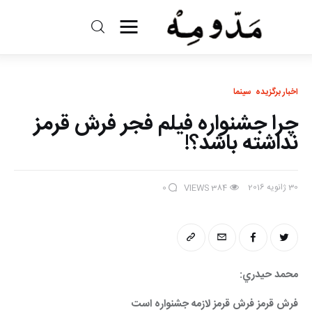
مد و مه
ادبیات
اخبار برگزیده
سینما
چرا جشنواره فیلم فجر فرش قرمز
سینما
نداشته باشد؟!
کتاب
30 ژانویه 2016
0
VIEWS
384
از اقالیم دگر
درباره ما
محمد حيدري: 
فرش قرمز فرش قرمز لازمه جشنواره است