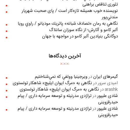
تئوری تناقض براهنی
نويسنده خوب هميشه تازه‌كار است / پای صحبت شهريار
مندني‌پور
نگاهي به رمان «تصادف شبانه» پاتريك موديانو / راوي رويا
آلبر کامو و آثارش؛ از نگاه سوزان سانتاگ
دوگانگی بنیادین آلبر کامو در مواجهه با جهان
آخرین دیدگاه‌ها
گیمرهای ایران
در
ويرجينيا وولفي كه نمي‌شناختيم
امیدی سرور
در
نگاهی به «مرگ ايوان ايليچ» شاهکار تولستوی
arashk
در
نگاهی به «مرگ ايوان ايليچ» شاهکار تولستوی
شادی علیپور
در
تراژدی مدرنیته و توسعه سرمایه داری / پیام
حیدرقزوینی
شادی علیپور
در
تراژدی مدرنیته و توسعه سرمایه داری / پیام
حیدرقزوینی