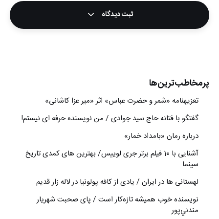
ثبت دیدگاه
پرمخاطب‌ترین‌ها
تعزیه‎نامه‏ «شمر و حضرت عباس» اثر «میر عزا کاشانی»
گفتگو با فتانه حاج سید جوادی / من نویسنده حرفه ای نیستم!
درباره رمان «بامداد خمار»
آشنایی با 10 فیلم برتر جری لوییس/ بهترین های کمدی تاریخ
سینما
لهستانی ها در ایران / یادی از کافه پولونیا در لاله زار قدیم
نويسنده خوب هميشه تازه‌كار است / پای صحبت شهريار
مندني‌پور