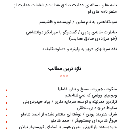
نامه ها و مسئله ی هدایت صادق هدایت/ شناخت هدایت از
منظر نامه های او
سوءتفاهمی به نام سلین / نویسنده و فاشیسم
خاطراتِ خانه‌ی پدری / گفت‌وگو با مهرانگيز دولتشاهي
(خواهرزاده‌ی صادق هدايت)
نقد سریالهای «ویوارد پاینز» و «ساوت‌کلیف»
تازه ترین مطالب
ملکوت، جبروت، مسخ و باقی قضایا
ويرجينيا وولفي كه نمي‌شناختيم
تراژدی مدرنیته و توسعه سرمایه داری / پیام حیدرقزوینی
سقوط در چاه بی‌منطقی
شرف هنرمند بودن / نوشته‌ای منتشر نشده از احمد شاملو
فروغ شاعره ای جستجوگر / احمد شاملو
«اوديسه»؛ بازآفريني مدرن هومر با امضاي كريستوفر نولان