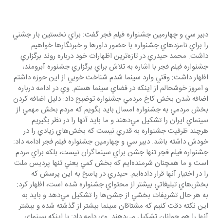
دبير سي و چهارمين جشنواره فيلم فجر گفت: براي نخستين بار جشني 
را براي نامزدهاي جشنواره با حضور داورها و خبرنگارها خواهيم 
داشت. محمد حيدري در تازه‌ترين اظهارات خود درباره روند برگزاري 
جشنواره فيلم فجر با اشاره به تلاش براي برگزاري جشنوره آبرومند، 
اظهار داشت: وقتي وارد سينما شدم شناخت خوبي از اين حوزه داشتم 
و امروز خوشحالم از اينكه در فضاي سينما هستم. وي در ادامه درباره 
اضافه شدن بخش كاخ مردمي جشنواره توضيح داد: دليل اضافه كردن 
بخش مردمي به جشنواره امسال بايد بگويم كه مردم بخش مهمي از 
سينماي ايران را تشكيل مي‌دهند و ما بايد آنها را در نظر بگيريم 
هرچند ظرفيت جشنواره به قدري نيست كه بخش‌هاي زيادي را در 
خودش داشته باشد. دبير سي و چهارمين جشنواره فيلم فجر ادامه داد: 
جشنواره فيلم فجر تنها جشن براي سينماگران نيست، بلكه براي مردم 
است و ما همچنان شرمنده‌ايم كه بخش كمي يعني تنها پرديس ملت 
را در اختيار آنها قرار داده‌ايم. حيدري در پاسخ به اين پرسش كه 
بخش‌هاي تبليغاتي بيشتر از محتواي جشنواره شده است، اظهار كرد: 
به هر حال تشريفات بخشي از جشن‌ها را تشكيل مي‌دهد و بايد به 
اين نكته دقت كنيم كه مشتاقان سينما بيشتر از گذشته شده و بيشتر 
آنها را هم جوانان تشكيل مي‌دهند. وي دامه داد: با اينكه سينماي 