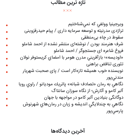
تازه ترین مطالب
ويرجينيا وولفي كه نمي‌شناختيم
تراژدی مدرنیته و توسعه سرمایه داری / پیام حیدرقزوینی
سقوط در چاه بی‌منطقی
شرف هنرمند بودن / نوشته‌ای منتشر نشده از احمد شاملو
فروغ شاعره ای جستجوگر / احمد شاملو
«اوديسه»؛ بازآفريني مدرن هومر با امضاي كريستوفر نولان
تئوری تناقض براهنی
نويسنده خوب هميشه تازه‌كار است / پای صحبت شهريار
مندني‌پور
نگاهي به رمان «تصادف شبانه» پاتريك موديانو / راوي رويا
آلبر کامو و آثارش؛ از نگاه سوزان سانتاگ
دوگانگی بنیادین آلبر کامو در مواجهه با جهان
نگاهي به چندلايگي انديشه و زبان در رمان‌هاي شهرنوش
پارسي‌پور
آخرین دیدگاه‌ها