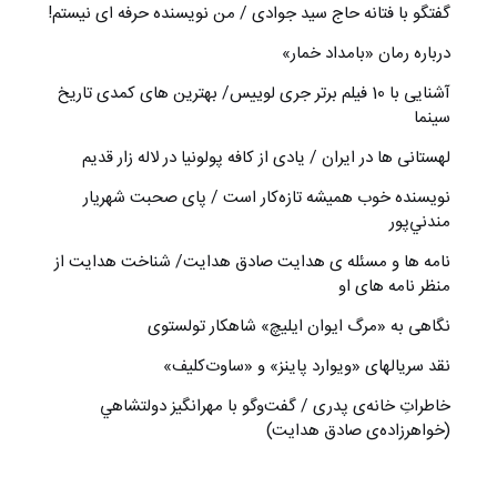
گفتگو با فتانه حاج سید جوادی / من نویسنده حرفه ای نیستم!
درباره رمان «بامداد خمار»
آشنایی با 10 فیلم برتر جری لوییس/ بهترین های کمدی تاریخ
سینما
لهستانی ها در ایران / یادی از کافه پولونیا در لاله زار قدیم
نويسنده خوب هميشه تازه‌كار است / پای صحبت شهريار
مندني‌پور
نامه ها و مسئله ی هدایت صادق هدایت/ شناخت هدایت از
منظر نامه های او
نگاهی به «مرگ ايوان ايليچ» شاهکار تولستوی
نقد سریالهای «ویوارد پاینز» و «ساوت‌کلیف»
خاطراتِ خانه‌ی پدری / گفت‌وگو با مهرانگيز دولتشاهي
(خواهرزاده‌ی صادق هدايت)