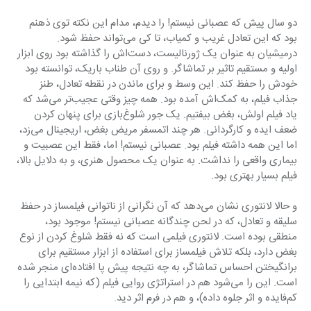
دو سال پیش که عصبانی نیستم! را دیدم، مدام این نکته توی ذهنم 
بود که این تعادل غریب و کمیاب، تا کی می‌تواند حفظ شود. 
درمیشیان به عنوان یک ژورنالیست، دست‌اش را گذاشته بود روی ابزار 
اولیه و مستقیم تاثیر بر تماشاگر. و روی آن طناب باریک، توانسته بود 
خودش را حفظ کند. این وسط و برای ماندن در نقطه تعادل، طنز 
جذاب فیلم، به کمک‌اش آمده بود. همه چیز وقتی عجیب‌تر می‌شد که 
یاد فیلم اولش، بغض بیفتیم. یک جور شلوغ‌بازی برای پنهان کردن 
ضعف ایده و کارگردانی. هر چند اتمسفر مریض بغض، اریجینال می‌زد، 
اما این همه داشته فیلم بود. عصبانی نیستم! اما، فقط این عصبیت و 
بیماری واقعی را نداشت. به عنوان یک محصول هنری، و به دلایل بالا، 
فیلم بسیار بهتری بود.
و حالا لانتوری نشان می‌دهد که آن نگرانی از ناتوانی فیلمساز در حفظ 
سلیقه و تعادل، که در لحن چندگانه عصبانی نیستم! موجود بود، 
منطقی بوده است. لانتوری فیلمی است که نه فقط شلوغ کردن از نوع 
بغض دارد، بلکه تلاش فیلمساز برای استفاده از ابزار مستقیم برای 
برانگیختن احساس تماشاگر، به چه نتیجه پیش پا افتاده‌ای منجر شده 
است. این را می‌شود هم در استراتژی روایی فیلم (که نیمه ابتدایی را 
کم‌فایده و اثر جلوه داده)، و هم در فرم اثر دید.