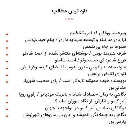
تازه ترین مطالب
ويرجينيا وولفي كه نمي‌شناختيم
تراژدی مدرنیته و توسعه سرمایه داری / پیام حیدرقزوینی
سقوط در چاه بی‌منطقی
شرف هنرمند بودن / نوشته‌ای منتشر نشده از احمد شاملو
فروغ شاعره ای جستجوگر / احمد شاملو
«اوديسه»؛ بازآفريني مدرن هومر با امضاي كريستوفر نولان
تئوری تناقض براهنی
نويسنده خوب هميشه تازه‌كار است / پای صحبت شهريار
مندني‌پور
نگاهي به رمان «تصادف شبانه» پاتريك موديانو / راوي رويا
آلبر کامو و آثارش؛ از نگاه سوزان سانتاگ
دوگانگی بنیادین آلبر کامو در مواجهه با جهان
نگاهي به چندلايگي انديشه و زبان در رمان‌هاي شهرنوش
پارسي‌پور