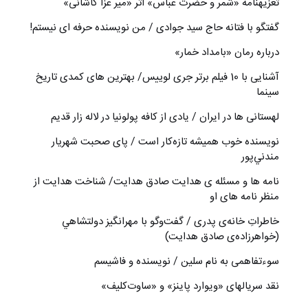
تعزیه‎نامه‏ «شمر و حضرت عباس» اثر «میر عزا کاشانی»
گفتگو با فتانه حاج سید جوادی / من نویسنده حرفه ای نیستم!
درباره رمان «بامداد خمار»
آشنایی با 10 فیلم برتر جری لوییس/ بهترین های کمدی تاریخ
سینما
لهستانی ها در ایران / یادی از کافه پولونیا در لاله زار قدیم
نويسنده خوب هميشه تازه‌كار است / پای صحبت شهريار
مندني‌پور
نامه ها و مسئله ی هدایت صادق هدایت/ شناخت هدایت از
منظر نامه های او
خاطراتِ خانه‌ی پدری / گفت‌وگو با مهرانگيز دولتشاهي
(خواهرزاده‌ی صادق هدايت)
سوءتفاهمی به نام سلین / نویسنده و فاشیسم
نقد سریالهای «ویوارد پاینز» و «ساوت‌کلیف»