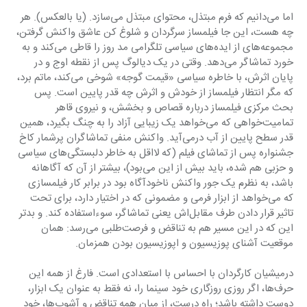
اما می‌دانیم که فرم مبتذل، محتوای مبتذل می‌سازد. (یا بالعکس). هر 
چه هست، این جا فیلمساز سرگردان و شلوغ کن عاشق واکنش گرفتن، 
مجموعه‌های از ایده‌های سیاسی تلگرامی مد روز را قاطی می‌کند و به 
خورد تماشاگر می‌دهد. وقتی در یک دیالوگ پس از نقطه اوج و در 
پایان اثرش، با خاطره سیاسی «قیمت گوجه» شوخی می‌کند، ماتم برد، 
که مگر انتظار فیلمساز از خودش و اثرش چه قدر پایین است. پس 
بحث مرکزی فیلمساز درباره قصاص و بخشش، و نیروی قاهر 
تمامیت‌خواهی که می‌خواهد یک زیبایی آزاد را به چنگ بگیرد، همین 
قدر سطح پایین از آب درمی‌آید. واکنش منفی تماشاگران پرشمار کاخ 
جشنواره پس از تماشای فیلم (که لااقل به خاطر دلبستگی‌های سیاسی 
و حزبی هم شده، باید بیش از این می‌بود)، بیشتر از آن که آگاهانه 
باشد، به نظرم یک جور واکنش ناخودآگاه بود در برابر کار فیلمسازی 
که می‌خواهد از ابزار فرمی و مضمونی که در اختیار دارد، برای تحت 
تاثیر قرار دادن‌ طرف مقابل‌اش یعنی تماشاگر، سوءاستفاده کند. و بدتر 
این که در این مسیر هم به تناقض و فرصت‌طلبی می‌رسد: همان 
موقعیت آشنای پوزیسیون و اپوزیسیون بودن همزمان.
درمیشیان کارگردان با احساس با استعدادی است. فارغ از همه این 
حرف‌ها، اگر روزی روزگاری خود سینما را، نه فقط به عنوان یک ابزار، 
دوست داشته باشد؛ راه درست، از میان همه تناقض و آشوب‌ها، خود 