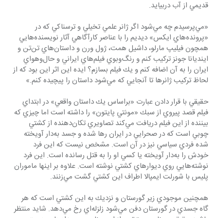
قديمي از آب دربيايد.
«مي‌پرسيدم چه مي‌شود اگر ژانر علمي تخيلي و ترسناكي كه در 
«پرونده‌هاي ايكس» ديديم را با عناصر كارآگاهي آثار نويسنده‌هايي 
همچون فيليپ مارلو، داشيل همت، ژول ورن و داستان‌هاي تن‌تن و 
اينديانا جونز تركيب كنم و رنگ‌وبوي فيلم‌هاي ايراني و حال‌وهواي 
ايران را به آن اضافه كنم و يك فيلم بسازم؟ ايده اين اثر اين بود كه از 
لحاظ تركيب ژانرها تا آنجايي كه مي‌شود داستان را پيچيده كنم.»
حقيقي با قرار دادن عبارت «براساس يك داستان واقعي» در ابتداي 
فيلم قصد پيروي از سبك «مونتي پايتون» را داشته است اما چيزي كه 
بيننده از اين فيلم دريافت مي‌كند تصاويري تكان‌دهنده از كشتي 
چوبي است كه در صحرايي در ايران رها شده و جسد به‌دار آويخته 
شده فردي سياسي نيز در آن است. مشخص نيست كه اين فرد 
خودش را به‌دار آويخته يا كسي او را به قتل رسانده است. اين فرد 
نوشته‌هايي روي ديوارهاي كشتي نوشته است. علاوه بر اينها ماموران 
پليس با شورلت ايمپالا اطراف اين كشتي گشت مي‌زنند.
همچنين موجودي زير گورستان و نزديك به اين كشتي است كه هر 
گاه جسدي در گورستان دفن مي‌شود زلزله‌اي رخ مي‌دهد. شايد منتظر 