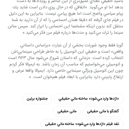
باشيد حقيقي معناي عميق‌تري از اين عناصر و رويدادها به دست 
بدهد اما او مي‌گويد: «اتفاقي كه در حال روي دادن است شايد يك 
پيام سياسي واضح است اما هيچ پيامي نيست. بنابراين به اين دليل 
در فيلم جاي گرفته كه دقيقا همان احساسي را كه از آن داريد به شما 
منتقل ‌كند بدون اينكه مشخصا اين احساس را ابراز كند. سپس سالن 
سينما را ترك مي‌كنيد و مدت‌ها درباره فيلم من فكر مي‌كنيد.»
گويا فقط وجود شورلت بخشي از آن عبارت «براساس داستاني 
واقعي» است و حقيقي اين اتومبيل را به خاطر طراحي سينمايي‌اش 
انتخاب كرده است: «زماني كه داستان شروع مي‌شود سال ١٩٦٣ است 
و اتومبيلي مي‌خواستيم كه مناسب آن زمان باشد. به ايمپالا فكر كردم 
چون اين اتومبيل ويژگي سينمايي خاصي دارد. ايمپالا واقعا عرض و 
ارتفاع پاييني دارد بنابراين با ابعاد فيلم هم‌خوان است. »
«اژدها وارد مي‌شود» ساخته ماني حقيقي
جشنواره برلین
گفتگو با مانی حقیقی
مانی حقیقی
نقد فیلم «اژدها وارد مي‌شود» ساخته ماني حقيقی