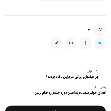
0
راهبری
قبلی
چرا فیلمهای ایرانی در برلین ناکام بودند؟
نوشته
بعدی
اهداي جوايز شصت‌وششمين دوره جشنواره فيلم برلين