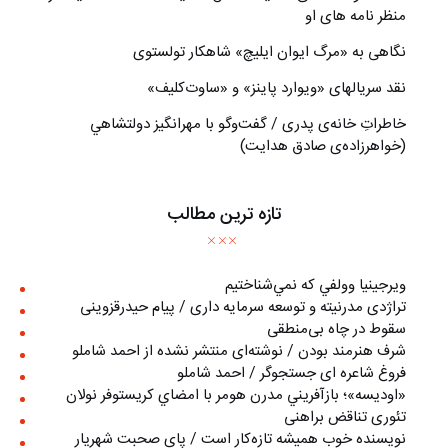
منظر نامه های او
نگاهی به «مرگ ايوان ايليچ» شاهکار تولستوی
نقد سریالهای «ویوارد پاینز» و «ساوت‌کلیف»
خاطراتِ خانه‌ی پدری / گفت‌وگو با مهرانگيز دولتشاهي
(خواهرزاده‌ی صادق هدايت)
تازه ترین مطالب
ويرجينيا وولفي كه نمي‌شناختيم
تراژدی مدرنیته و توسعه سرمایه داری / پیام حیدرقزوینی
سقوط در چاه بی‌منطقی
شرف هنرمند بودن / نوشته‌ای منتشر نشده از احمد شاملو
فروغ شاعره ای جستجوگر / احمد شاملو
«اوديسه»؛ بازآفريني مدرن هومر با امضاي كريستوفر نولان
تئوری تناقض براهنی
نويسنده خوب هميشه تازه‌كار است / پای صحبت شهريار