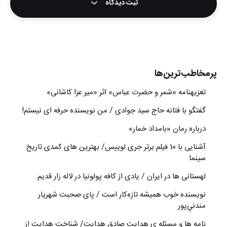
ثبت دیدگاه
پرمخاطب‌ترین‌ها
تعزیه‎نامه‏ «شمر و حضرت عباس» اثر «میر عزا کاشانی»
گفتگو با فتانه حاج سید جوادی / من نویسنده حرفه ای نیستم!
درباره رمان «بامداد خمار»
آشنایی با 10 فیلم برتر جری لوییس/ بهترین های کمدی تاریخ
سینما
لهستانی ها در ایران / یادی از کافه پولونیا در لاله زار قدیم
نويسنده خوب هميشه تازه‌كار است / پای صحبت شهريار
مندني‌پور
نامه ها و مسئله ی هدایت صادق هدایت/ شناخت هدایت از