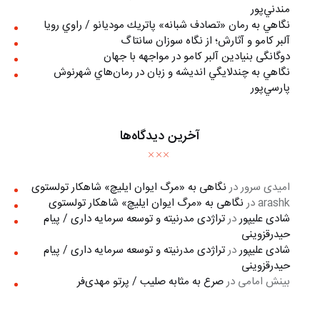
مندني‌پور
نگاهي به رمان «تصادف شبانه» پاتريك موديانو / راوي رويا
آلبر کامو و آثارش؛ از نگاه سوزان سانتاگ
دوگانگی بنیادین آلبر کامو در مواجهه با جهان
نگاهي به چندلايگي انديشه و زبان در رمان‌هاي شهرنوش
پارسي‌پور
آخرین دیدگاه‌ها
امیدی سرور
در
نگاهی به «مرگ ايوان ايليچ» شاهکار تولستوی
arashk
در
نگاهی به «مرگ ايوان ايليچ» شاهکار تولستوی
شادی علیپور
در
تراژدی مدرنیته و توسعه سرمایه داری / پیام
حیدرقزوینی
شادی علیپور
در
تراژدی مدرنیته و توسعه سرمایه داری / پیام
حیدرقزوینی
بینش امامی
در
صرع به مثابه صلیب / پرتو مهدی‌فر