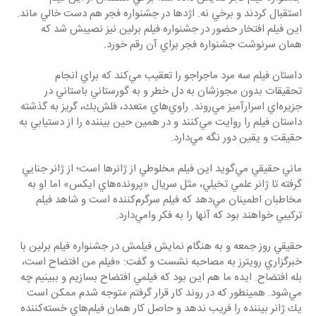
استقبال كردند و برخي نه. اژدها در جشنواره فجر هم دست خالي ماند. 
اين فيلم افتخار حضور در جشنواره فيلم برلين نيز نصيبش شد كه 
همان سرنوشت جشنواره فجر براي آن رقم خورد.
داستان فيلم سه مرد ماجراجو را تعقيب مي‌كند كه براي انجام 
تحقيقات بدون مجوزشان به دل خطر و به گورستاني باستاني در 
جزيره‌اي اسرارآميز مي‌روند. راوي‌هاي متعدد، فلش‌بك، گريز‌ به گذشته 
داستان فيلم را روايت مي‌كنند و در همين حين بيننده را از دستيابي به 
حقيقت و يقين دور نگه مي‌دارد.
ماني حقيقي مي‌گويد اين فيلم مخلوطي از ژانرها است؛ از ژانر جنايي 
گرفته تا ژانر علمي تخيلي، مثل سريال «پرونده‌هاي ايكس» اما او به 
مخاطبان اطمينان مي‌دهد كه فيلم سرگرم‌كننده است و شاهد فيلم 
تركيبي خواهند بود كه آنها را به فكر وامي‌دارد.
حقيقي روز جمعه و به هنگام نمايش فيلمش در جشنواره فيلم برلين با 
خبرگزاري رويترز به مصاحبه نشست و گفت: «فيلم من افتضاح است، 
بله افتضاح. ايده ما هم اين بود كه فيلمي افتضاح بسازيم و ببينيم چه 
مي‌شود. همينطور كه در روند كار قرار گرفتم متوجه شدم ممكن است 
يك ژانر بيننده را فريب ندهد و حاصل كار همان فيلم‌هاي خسته‌كننده 