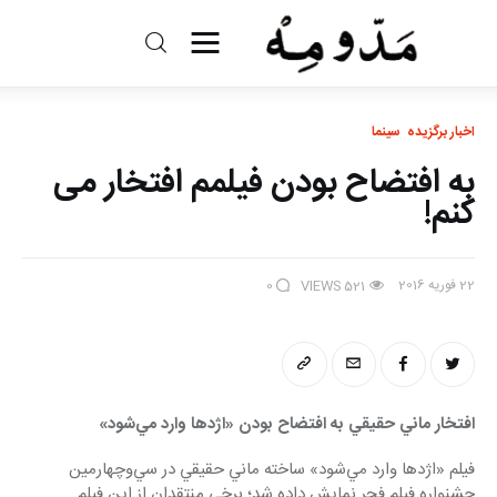
مد و مه
اخبار برگزیده
سینما
ادبیات
به افتضاح بودن فیلمم افتخار می
سینما
کنم!
کتاب
22 فوریه 2016
0
VIEWS
521
از اقالیم دگر
درباره ما
افتخار ماني حقيقي به افتضاح بودن «اژدها وارد مي‌شود» 
فيلم «اژدها وارد مي‌شود» ساخته ماني حقيقي در سي‌وچهارمين 
جشنواره فيلم فجر نمايش داده شد؛ برخي منتقدان از اين فيلم 