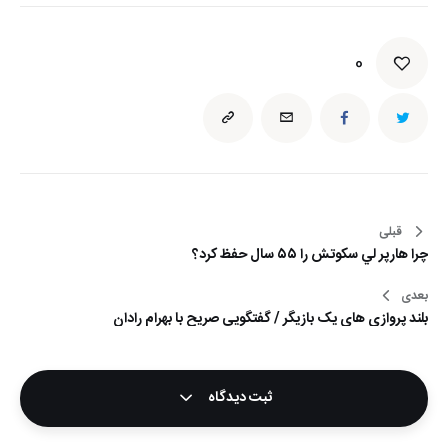
0
قبلی
راهبری
چرا هارپر لي سكوتش را ٥٥ سال حفظ كرد؟
نوشته
بعدی
بلند پروازی های یک بازیگر / گفتگویی صریح با بهرام رادان
ثبت دیدگاه