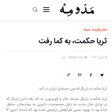
مد و مه
اخبار برگزیده
سینما
ادبیات
ثریا حکمت، به کما رفت
سینما
5 آوریل 2016
کتاب
0
VIEWS
377
از اقالیم دگر
درباره ما
ثریا حکمت، بازیگر قدیمی سینمای ایران در کما
ثریا حکمت، بازیگر سینما، تئاتر و تلویزیون، به کما رفت.این بازیگر که 
در اوایل سال جدید به دلیل مسمومیت دارویی به بیمارستان منتقل 
شده بود با بهبود نسبی شرایطش ترخیص شده بود که بامداد امروز ١٦ 