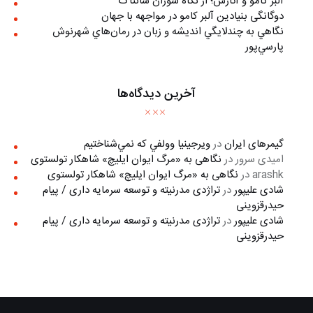
آلبر کامو و آثارش؛ از نگاه سوزان سانتاگ
دوگانگی بنیادین آلبر کامو در مواجهه با جهان
نگاهي به چندلايگي انديشه و زبان در رمان‌هاي شهرنوش
پارسي‌پور
آخرین دیدگاه‌ها
گیمرهای ایران
در
ويرجينيا وولفي كه نمي‌شناختيم
امیدی سرور
در
نگاهی به «مرگ ايوان ايليچ» شاهکار تولستوی
arashk
در
نگاهی به «مرگ ايوان ايليچ» شاهکار تولستوی
شادی علیپور
در
تراژدی مدرنیته و توسعه سرمایه داری / پیام
حیدرقزوینی
شادی علیپور
در
تراژدی مدرنیته و توسعه سرمایه داری / پیام
حیدرقزوینی