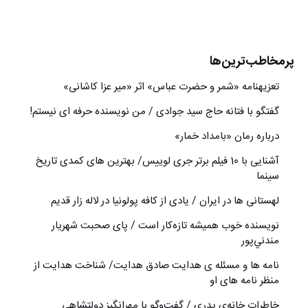
پرمخاطب‌ترین‌ها
تعزیه‎نامه‏ «شمر و حضرت عباس» اثر «میر عزا کاشانی»
گفتگو با فتانه حاج سید جوادی / من نویسنده حرفه ای نیستم!
درباره رمان «بامداد خمار»
آشنایی با 10 فیلم برتر جری لوییس/ بهترین های کمدی تاریخ
سینما
لهستانی ها در ایران / یادی از کافه پولونیا در لاله زار قدیم
نويسنده خوب هميشه تازه‌كار است / پای صحبت شهريار
مندني‌پور
نامه ها و مسئله ی هدایت صادق هدایت/ شناخت هدایت از
منظر نامه های او
خاطراتِ خانه‌ی پدری / گفت‌وگو با مهرانگيز دولتشاهي