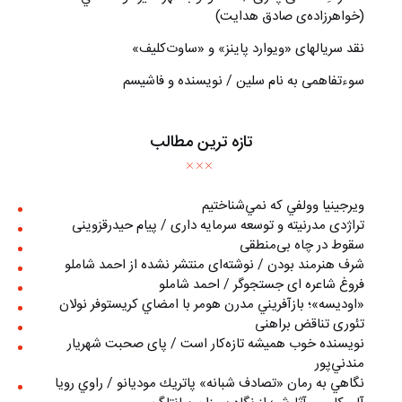
(خواهرزاده‌ی صادق هدايت)
نقد سریالهای «ویوارد پاینز» و «ساوت‌کلیف»
سوءتفاهمی به نام سلین / نویسنده و فاشیسم
تازه ترین مطالب
ويرجينيا وولفي كه نمي‌شناختيم
تراژدی مدرنیته و توسعه سرمایه داری / پیام حیدرقزوینی
سقوط در چاه بی‌منطقی
شرف هنرمند بودن / نوشته‌ای منتشر نشده از احمد شاملو
فروغ شاعره ای جستجوگر / احمد شاملو
«اوديسه»؛ بازآفريني مدرن هومر با امضاي كريستوفر نولان
تئوری تناقض براهنی
نويسنده خوب هميشه تازه‌كار است / پای صحبت شهريار
مندني‌پور
نگاهي به رمان «تصادف شبانه» پاتريك موديانو / راوي رويا