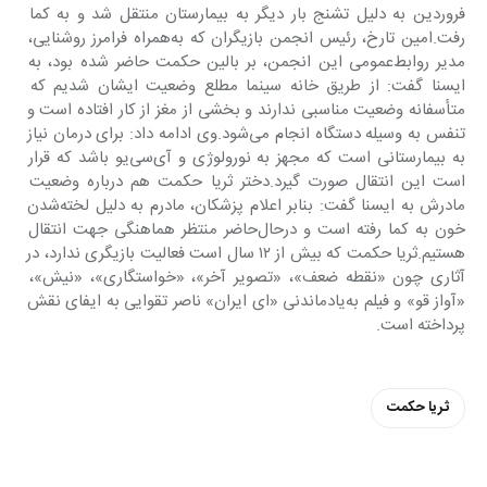
فروردین به دلیل تشنج بار دیگر به بیمارستان منتقل شد و به کما 
رفت.امین تارخ، رئیس انجمن بازیگران که به‌همراه فرامرز روشنایی، 
مدیر روابط‌عمومی این انجمن، بر بالین حکمت حاضر شده بود، به 
ایسنا گفت: از طریق خانه سینما مطلع وضعیت ایشان شدیم که 
متأسفانه وضعیت مناسبی ندارند و بخشی از مغز از کار افتاده است و 
تنفس به وسیله دستگاه انجام می‌شود.وی ادامه داد: برای درمان نیاز 
به بیمارستانی است که مجهز به نورولوژی و آی‌سی‌یو باشد که قرار 
است این انتقال صورت گیرد.دختر ثریا حکمت هم درباره وضعیت 
مادرش به ایسنا گفت: بنابر اعلام پزشکان، مادرم به دلیل لخته‌شدن 
خون به کما رفته است و درحال‌حاضر منتظر هماهنگی جهت انتقال 
هستیم.ثریا حکمت که بیش از ١٢ سال است فعالیت بازیگری ندارد، در 
آثاری چون «نقطه ضعف»، «تصویر آخر»، «خواستگاری»، «نیش»، 
«آواز قو» و فیلم به‌یادماندنی «ای ایران» ناصر تقوایی به ایفای نقش 
پرداخته است.
ثریا حکمت