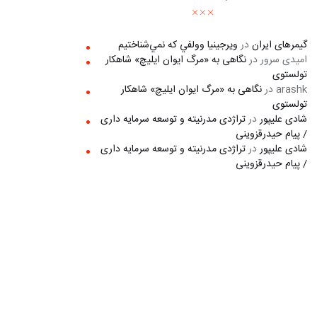
گیمرهای ایران
در
ويرجينيا وولفي كه نمي‌شناختيم
امیدی سرور
در
نگاهی به «مرگ ايوان ايليچ» شاهکار
تولستوی
arashk
در
نگاهی به «مرگ ايوان ايليچ» شاهکار
تولستوی
شادی علیپور
در
تراژدی مدرنیته و توسعه سرمایه داری
/ پیام حیدرقزوینی
شادی علیپور
در
تراژدی مدرنیته و توسعه سرمایه داری
/ پیام حیدرقزوینی