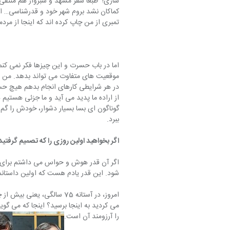
ساری!  طبعا سفر مشهد و سبزوار هم منتفی ش
کماکان نشد بروم شهر خود و قدرشناسی… ال
تمبری از من چاپ کرده اند که اینجا از مردم
اما در باب حسرت و این چیزها فکر نمی کن
موقعیت های متفاوت می تواند بدهد. من هم 
در هر شرایطی کارهای انجام بدهم هیچ حسرت 
از اراده ما پدید می آید و ما جزئی هستی
گوناگون ای بسا بسیار دشوار، خودش را گم 
ببرد.
اگر بخواهید اولین روزی را که تصمیم گرفتید
اگر آن قدر هوش و حواس می داشتم برای خو
شود. این قدر یادم هست که اولین داستانم در سال 1341 چاپ شد در بولتن-
امروز، در آستانه 75 سالگی،
می کردید به اینجا برسید؟ اینجا که می گو
را آرزومند آن است.