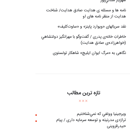
شهريار مندني‌پور
نامه ها و مسئله ی هدایت صادق هدایت/ شناخت
هدایت از منظر نامه های او
نقد سریالهای «ویوارد پاینز» و «ساوت‌کلیف»
خاطراتِ خانه‌ی پدری / گفت‌وگو با مهرانگيز دولتشاهي
(خواهرزاده‌ی صادق هدايت)
نگاهی به «مرگ ايوان ايليچ» شاهکار تولستوی
تازه ترین مطالب
ويرجينيا وولفي كه نمي‌شناختيم
تراژدی مدرنیته و توسعه سرمایه داری / پیام
حیدرقزوینی