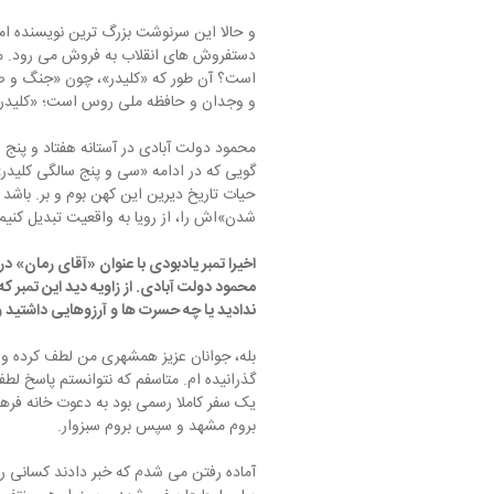
و حالا این سرنوشت بزرگ ترین نویسنده ام
دستفروش های انقلاب به فروش می رود. مگر
است؟ آن طور که «کلیدر»، چون «جنگ و صل
و وجدان و حافظه ملی روس است؛ «کلیدر» ه
محمود دولت آبادی در آستانه هفتاد و پنج س
گویی که در ادامه «سی و پنج سالگی کلیدر»
حیات تاریخ دیرین این کهن بوم و بر. باشد که
شدن»اش را، از رویا به واقعیت تبدیل کنیم 
اخیرا تمبر یادبودی با عنوان «آقای رمان» در 
محمود دولت آبادی. از زاویه دید این تمبر ک
ندادید یا چه حسرت ها و آرزوهایی داشتید و
بله، جوانان عزیز همشهری من لطف کرده و چ
گذرانیده ام. متاسفم که نتوانستم پاسخ لطف
یک سفر کاملا رسمی بود به دعوت خانه فرهن
بروم مشهد و سپس بروم سبزوار.
آماده رفتن می شدم که خبر دادند کسانی ریخته