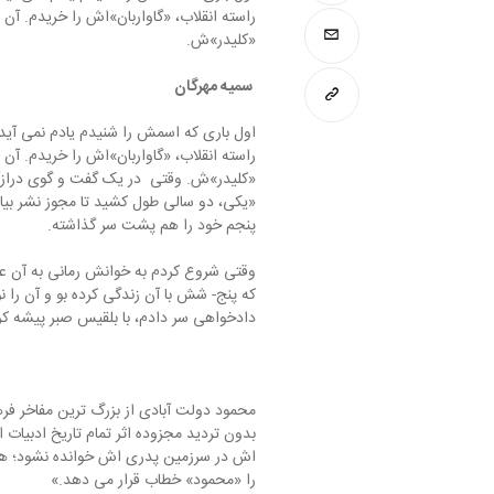
راسته انقلاب، «گاواربان»اش را خریدم. آن 
«کلیدر»ش.
 سمیه مهرگان
اول باری که اسمش را شنیدم یادم نمی آید
راسته انقلاب، «گاواربان»اش را خریدم. آن 
«کلیدر»ش. وقتی  در یک گفت و گوی درازآ
«یکی، دو سالی طول کشید تا مجوز نشر بیابد
پنجم خود را هم پشت سر گذاشته.
وقتی شروع کردم به خوانش رمانی به آن ع
که پنج- شش با آن زندگی کرده بو و آن را ن
دادخواهی سر دادم، با بلقیس صبر پیشه کرد
محمود دولت آبادی از بزرگ ترین مفاخر فر
بدون تردید مجزوده اثر تمام تاریخ ادبیات 
اش در سرزمین پدری اش خوانده نشود؛ هم ا
را «محمود» خطاب قرار می دهد.»