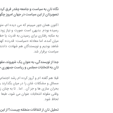
نگاه تان به سیاست و جامعه چقدر فرق کرده 
تصویرتان از این سیاست در جهان امروز چگ
اکنون همان جور میبینم که می دیده ام، من
رسیده بودم. بدیهی است صورت و نیاز زود
به مثابه رفتاری برای رسیدن به قدرت یا ح
میان آمده، اما معادله «سیاست- قدرت» کهنه
شاهد بودیم و نویسندگان هم شهادت دادند ک
سیاست برقرار شد.
جدا از نویسندگی، به عنوان یک شهروند، مقول
تان به انتخابات مجلس و ریاست جمهوری 
قبلا هم گفته ام و آروز کرده ام رشد اجتماع
مسائل و مشکلات شان را در میان بگذارند
بحران سازی ها و جز آن… اما… تا به چنان ز
وقتی مقوله انتخابات عنوان می شود، طبعا 
لحاظ شود.
تحلیل تان از اتفاقات منطقه چیست؟ از این تن