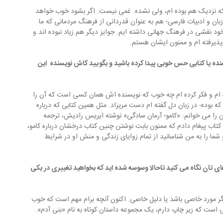
ه نزدیک هم بوده ام، ولی نشده. غمی نیست. اگر بشود خوب خواهد 
ن و ادبیات فارسی؛ هم به عنوان قدردانی از فرهنگ مردمانی که ما 
ود نقشی در فرهنگ جهانی داشته ایم. جوایز دیگر هم زیاد نبوده اند و 
ذیرفته ام و ممنون ایشان هستم.
ده یا کتابی حس خوبی پیدا کرده باشید و بگویید کاش نویسنده  این 
 ام و فکر کرده ام چه خوب که نویسنده اش همان کسی است که آن را 
ه بوده- در زبان دل گفته ام دست مریزاد. مثل همین کتابی که درباره 
 را می خوانم: «کامو؛ آرمان سادگی» نوشته ایریس رادیش، ترجمه 
تاب پیغام دادم که ممنون بابت نوشتن چنین کتاب درخشان درباره کامو، 
ا را به من شناسانید از تمام زوایای زندگی و منش او در شرایط 
تی به رمان های تان نگاه می کنید تاحالا وسوسه شده اید که بخواهید تغییری در یکی 
مگر مورد خاصی باشد یا دلیل خاصی. اکنون آنچه برام مهم است که خوب 
 است که زیر چاپ دارم، یک مجموعه داستان کوتاه به نام «بنی آدم».