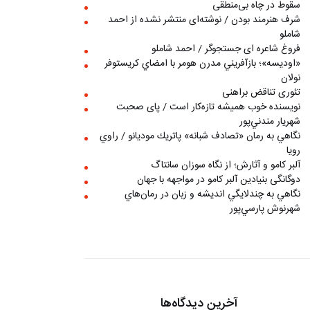
سقوط در چاه بی‌منطقی
شرف هنرمند بودن / نوشته‌ای منتشر نشده از احمد
شاملو
فروغ شاعره ای جستجوگر / احمد شاملو
«اوديسه»؛ بازآفريني مدرن هومر با امضاي كريستوفر
نولان
تئوری تناقض براهنی
نويسنده خوب هميشه تازه‌كار است / پای صحبت
شهريار مندني‌پور
نگاهي به رمان «تصادف شبانه» پاتريك موديانو / راوي
رويا
آلبر کامو و آثارش؛ از نگاه سوزان سانتاگ
دوگانگی بنیادین آلبر کامو در مواجهه با جهان
نگاهي به چندلايگي انديشه و زبان در رمان‌هاي
شهرنوش پارسي‌پور
آخرین دیدگاه‌ها