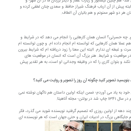
د- هم چنین نیشابور و زیارت عطار و دیگر بزرگان ما در آن شهر- و 
بته پیش از آن ارباب فرهنگ شیراز حافظ و سعدی چنان لطفی کرده و 
ان هر دو شهر ممنونم و هم بانیان آن الطاف.
م. چه حسرتی؟ انسان همان کارهایی را انجام می دهد که در شرایط و 
عملا همان کارهایی که توانسته ام انجام داده ام. و چون توانسته ام 
و غبطه ای ندارم. البته این معنا را زود دریافته ام که شرایط بیرون 
م در موقعیت و شرایط. هنر بزرگ آن است که انسان در موقعیت های 
نکند و بتوان کاری را که در وظیفه وجدانی او است، به هر تقدیر پیش 
 بنویسید تصویر کنید چگونه آن روز را تصویر و روایت می کنید؟
د به یاد می آوردم؛ ضمن اینکه اولین داستان هم ناگهان نوشته نمی 
 مجله آناهیتا.
 یعنی بیش از چند دهه از اولین روزی که تصمیم گرفتید نویسنده شوید می گذرد، فکر 
یم جایگاهی بزرگ در ادبیات ایران و حتی جهان است که هر نویسنده ای 