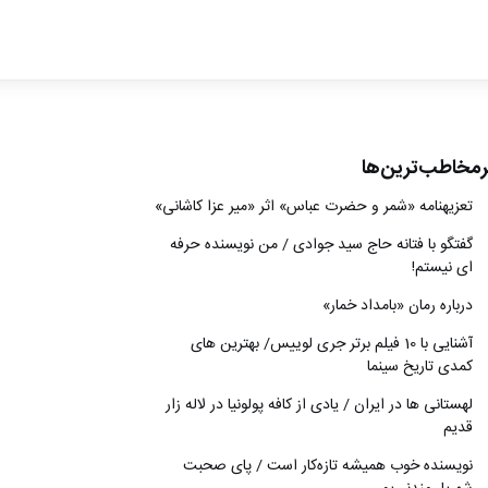
ادبیات
سینما
کتاب
رمخاطب‌ترین‌ها
از اقالیم دگر
تعزیه‎نامه‏ «شمر و حضرت عباس» اثر «میر عزا کاشانی»
درباره ما
گفتگو با فتانه حاج سید جوادی / من نویسنده حرفه
ای نیستم!
درباره رمان «بامداد خمار»
آشنایی با 10 فیلم برتر جری لوییس/ بهترین های
کمدی تاریخ سینما
لهستانی ها در ایران / یادی از کافه پولونیا در لاله زار
قدیم
نويسنده خوب هميشه تازه‌كار است / پای صحبت