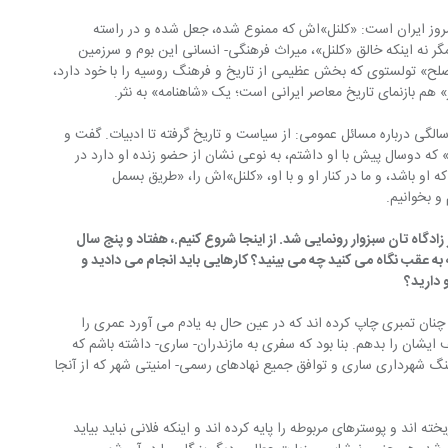
روز ایران است: «کلنل»اش که ممنوع شده، جعل شده و در راسته 
 نه اینکه خالق «کلنل»، میراث فرهنگی- انسانی این بوم و سرزمین 
ح» تولستوی که بخش عظیمی از تاریخ و فرهنگ روسیه را با خود دارد، 
م بازنمای تاریخ معاصر ایرانی است؛ یک «شاهنامه» به نثر.
الگی درباره مسائل عمومی: از سیاست و تاریخ گرفته تا ادبیات. گفت و 
 که دوسال پیش با او داشتم، به نوعی نشان از حضو زنده او دارد در 
 او باشد، و ما در کنار او و با او، «کلنل»اش را، «طریق بسمل 
و بخوانیم.
زادگاه تان سبزوار رونمایی شد. از اینجا شروع کنیم.، هفتاد و پنج سال 
ه به عقب نگاه می کنید چه می بینید؟ کارهایی باید انجام می دادید و 
 دارید؟
نان تمبری چاپ کرده اند که در عین حال به یادم می آورد عمری را 
 ایشان را بدهم. بنا بود که سفری به مازندران- ساری- داشته باشم که 
گ شهرداری ساری و توافق جمیع نهادهای رسمی- امنیتی شهر که از آنجا 
 اند و پوسترهای مربوطه را پایه کرده اند و اینکه فلانی نباید بیاید 