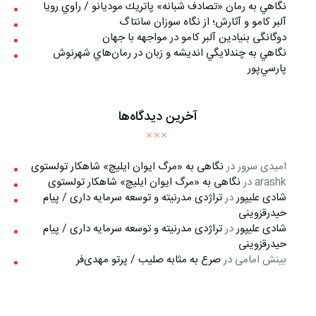
نگاهي به رمان «تصادف شبانه» پاتريك موديانو / راوي رويا
آلبر کامو و آثارش؛ از نگاه سوزان سانتاگ
دوگانگی بنیادین آلبر کامو در مواجهه با جهان
نگاهي به چندلايگي انديشه و زبان در رمان‌هاي شهرنوش
پارسي‌پور
آخرین دیدگاه‌ها
امیدی سرور
در
نگاهی به «مرگ ايوان ايليچ» شاهکار تولستوی
arashk
در
نگاهی به «مرگ ايوان ايليچ» شاهکار تولستوی
شادی علیپور
در
تراژدی مدرنیته و توسعه سرمایه داری / پیام
حیدرقزوینی
شادی علیپور
در
تراژدی مدرنیته و توسعه سرمایه داری / پیام
حیدرقزوینی
بینش امامی
در
صرع به مثابه صلیب / پرتو مهدی‌فر