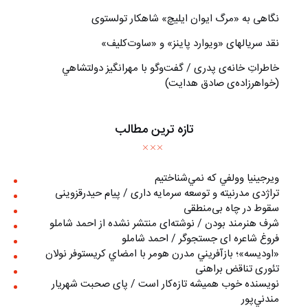
نگاهی به «مرگ ايوان ايليچ» شاهکار تولستوی
نقد سریالهای «ویوارد پاینز» و «ساوت‌کلیف»
خاطراتِ خانه‌ی پدری / گفت‌وگو با مهرانگيز دولتشاهي
(خواهرزاده‌ی صادق هدايت)
تازه ترین مطالب
ويرجينيا وولفي كه نمي‌شناختيم
تراژدی مدرنیته و توسعه سرمایه داری / پیام حیدرقزوینی
سقوط در چاه بی‌منطقی
شرف هنرمند بودن / نوشته‌ای منتشر نشده از احمد شاملو
فروغ شاعره ای جستجوگر / احمد شاملو
«اوديسه»؛ بازآفريني مدرن هومر با امضاي كريستوفر نولان
تئوری تناقض براهنی
نويسنده خوب هميشه تازه‌كار است / پای صحبت شهريار
مندني‌پور