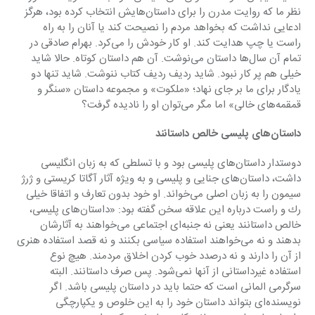
نظر ما كه روایت مدرن را برای داستان‌هایش انتخاب كرده بود، هرگز 
ادعایی نداشت كه بخواهد مردم را نصیحت كند یا آنان را به راه 
راست یا چپ هدایت كند. او كار خودش را می‌كرد. بهرام صادقی در 
تمام آن سال‌ها داستان می‌نوشت. آن هم داستان كوتاه. حالا شاید 
خیلی هم پر كار نبود. شاید ردیف ردیف كتاب ننوشت. شاید تنها دو 
یادگار برای ما بر جای نهاد؛ «ملكوت» و مجموعه داستان «سنگر و 
قمقمه‌های خالی» اما مگر می‌توان او را نادیده گرفت؟
داستان‌های پلیسی خالص داستانند
دوستدار داستان‌های پلیسی بود و با تسلطی كه به زبان انگلیسی 
داشت، داستان‌های جنایی و پلیسی و به ویژه آثار آگاتا كریستی و ژرژ 
سیمون را به زبان اصلی می‌خواند. او خود بدون تعارف و اتفاقا خیلی 
رك و راست درباره این علاقه سخن گفته بود: «داستان‌های پلیسی، 
خالص داستانند یعنی نه جنبه‌ای اجتماعی می‌خواهند به آثارشان 
بدهند و نه می‌خواهند استفاده سیاسی بكنند و نه قصد استفاده هنری 
از آن را دارند و نه درصدد خوب كردن اخلاق مردمند. هیچ نوع 
استفاده غیرداستانی از آنها نمی‌شود. پس صرف داستانند. البته 
سرگرمی المانی است كه حتما باید در داستان پلیسی باشد. اگر 
نویسنده‌ای بتواند داستان خود را به این خلوص و یكپارچگی 