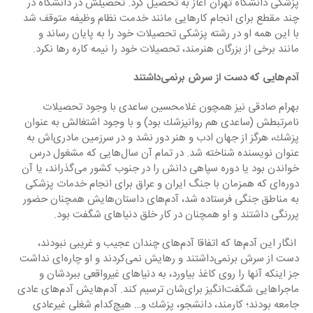
پزشكی دانشگاه تهران آغاز به تحصیل كرد. تحصیلش در دانشگاه در 
چند مقطع برای انجام كارهایی مانند خدمت نظام وظیفه متوقف شد 
با این همه او در رشته پزشكی تحصیلات خود را به پایان رساند و 
مانند برخی از بزرگان هنرمند، تحصیلات خود را نیمه كاره رها نكرد.
آدم‌هایی كه دست از سرش برنمی‌داشتند
بهرام صادقی نیز همچون غلامحسین ساعدی با وجود تحصیلات 
نامرتبطش (ساعدی هم روانپزشك بود) و با وجود اشتغالش به عنوان 
پزشك، هرگز از جهان ادب و هنر دور نشد و در سرزمین مادری‌اش به 
عنوان نویسنده شناخته شد. در تمام آن سال‌هایی كه مشغول درس 
خواندن بود یا دوره سپاهی دانش را در جنوب كشور می‌گذراند، یا آن 
دوره‌ای كه همزمان با جنگ ایران و عراق برای انجام خدمات پزشكی 
به مناطق جنگی فرستاده شد، آدم‌های داستان‌هایش همچنان حضور 
پررنگی داشتند و او همچنان در كار خلق دنیاهای شگفت بود.
 انگار این آدم‌ها كه اتفاقا آدم‌های چندان عجیب و غریبی نبودند، 
دست از سرش برنمی‌داشتند و رهایش نمی‌كردند و او چاره‌ای نداشت 
جز اینكه آنها را روی كاغذ بیاورد، به دنیاهای غیرواقعی ببردشان و 
ماجراهایی شگفت‌انگیز برای‌شان ترسیم كند. آدم‌هایش آدم‌های عادی 
جامعه بودند؛ كارمند، دانشجو، پزشك و… هیچ‌كدام شغلی غیرعادی 