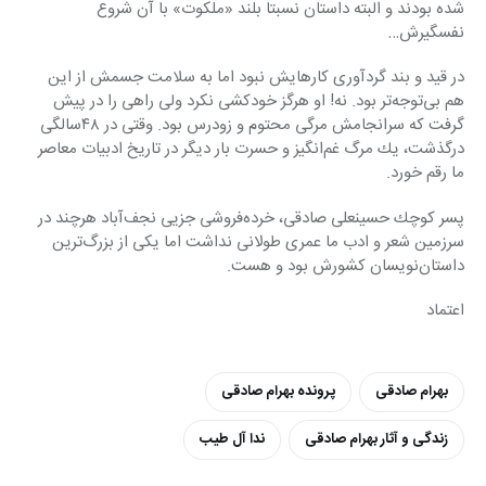
شده بودند و البته داستان نسبتا بلند «ملكوت» با آن شروع 
نفسگیرش…
در قید و بند گردآوری كارهایش نبود اما به سلامت جسمش از این 
هم بی‌توجه‌تر بود. نه! او هرگز خودكشی نكرد ولی راهی را در پیش 
گرفت كه سرانجامش مرگی محتوم و زودرس بود. وقتی در ٤٨سالگی 
درگذشت، یك مرگ غم‌انگیز و حسرت بار دیگر در تاریخ ادبیات معاصر 
ما رقم خورد.
پسر كوچك حسینعلی صادقی، خرده‌فروشی جزیی نجف‌آباد هرچند در 
سرزمین شعر و ادب ما عمری طولانی نداشت اما یكی از بزرگ‌ترین 
داستان‌نویسان كشورش بود و هست.
اعتماد
بهرام صادقی
پرونده بهرام صادقی
زندگی و آثار بهرام صادقی
ندا آل طیب