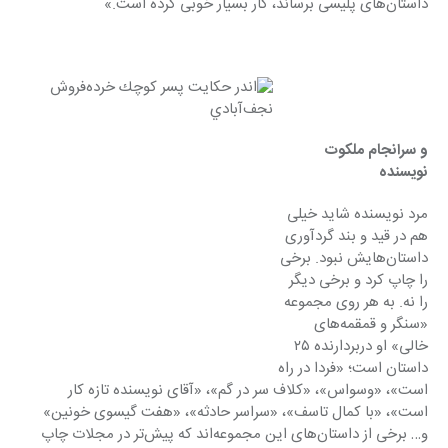
داستان‌های پلیسی برساند، كار بسیار خوبی كرده است.»
و سرانجام ملكوت 
نویسنده
مرد نویسنده شاید خیلی 
هم در قید و بند گردآوری 
داستان‌هایش نبود. برخی 
را چاپ كرد و برخی دیگر 
را نه. به هر روی مجموعه 
«سنگر و قمقمه‌های 
خالی» او دربردارنده ٢٥ 
داستان است؛ «فردا در راه 
است»، «وسواس»، «كلاف سر در گم»، «آقای نویسنده تازه كار 
است»، «با كمال تاسف»، «سراسر حادثه»، «هفت گیسوی خونین» 
و… برخی از داستان‌های این مجموعه‌اند كه پیش‌تر در مجلات چاپ 