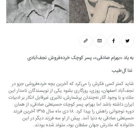
به یاد «بهرام صادقی»، پسر کوچک خرده‌فروش نجف‌آبادی 
 ندا آل‌طیب
شاید كمتر كسی فكرش را می‌كرد كه آخرین بچه خرده‌فروشی جزو در 
نجف‌آباد اصفهان، روزی، روزگاری بشود یكی از نویسندگان نامدار این 
ملك و با وجود آثار نه‌چندان پرشمارش، تاثیری غیرقابل انكار بر ادبیات 
ایران داشته باشد اما بهرام، پسر كوچك حسینعلی صادقی، از همان 
دوره نوجوانی راهش را پیدا كرد. ١٨ دی ماه سال ١٣١٥ آخرین فرزند 
حسینعلی صادقی به دنیا آمد. پیش از او سه فرزند دیگر در این 
خانواده كه مادرش جهان سلطان بود، متولد شده بودند.