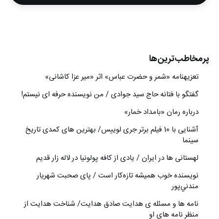
پرمخاطب‌ترین‌ها
تعزیه‎نامه‏ «شمر و حضرت عباس» اثر «میر عزا کاشانی»
گفتگو با فتانه حاج سید جوادی / من نویسنده حرفه ای نیستم!
درباره رمان «بامداد خمار»
آشنایی با 10 فیلم برتر جری لوییس/ بهترین های کمدی تاریخ
سینما
لهستانی ها در ایران / یادی از کافه پولونیا در لاله زار قدیم
نويسنده خوب هميشه تازه‌كار است / پای صحبت شهريار
مندني‌پور
نامه ها و مسئله ی هدایت صادق هدایت/ شناخت هدایت از
منظر نامه های او