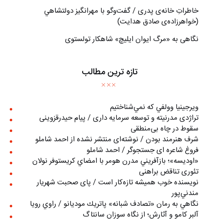
خاطراتِ خانه‌ی پدری / گفت‌وگو با مهرانگيز دولتشاهي
(خواهرزاده‌ی صادق هدايت)
نگاهی به «مرگ ايوان ايليچ» شاهکار تولستوی
تازه ترین مطالب
ويرجينيا وولفي كه نمي‌شناختيم
تراژدی مدرنیته و توسعه سرمایه داری / پیام حیدرقزوینی
سقوط در چاه بی‌منطقی
شرف هنرمند بودن / نوشته‌ای منتشر نشده از احمد شاملو
فروغ شاعره ای جستجوگر / احمد شاملو
«اوديسه»؛ بازآفريني مدرن هومر با امضاي كريستوفر نولان
تئوری تناقض براهنی
نويسنده خوب هميشه تازه‌كار است / پای صحبت شهريار
مندني‌پور
نگاهي به رمان «تصادف شبانه» پاتريك موديانو / راوي رويا
آلبر کامو و آثارش؛ از نگاه سوزان سانتاگ