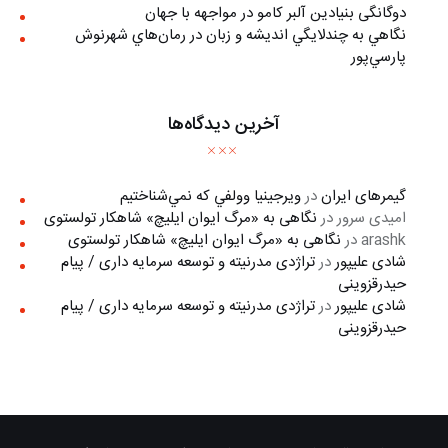
دوگانگی بنیادین آلبر کامو در مواجهه با جهان
نگاهي به چندلايگي انديشه و زبان در رمان‌هاي شهرنوش
پارسي‌پور
آخرین دیدگاه‌ها
گیمرهای ایران
در
ويرجينيا وولفي كه نمي‌شناختيم
امیدی سرور
در
نگاهی به «مرگ ايوان ايليچ» شاهکار تولستوی
arashk
در
نگاهی به «مرگ ايوان ايليچ» شاهکار تولستوی
شادی علیپور
در
تراژدی مدرنیته و توسعه سرمایه داری / پیام
حیدرقزوینی
شادی علیپور
در
تراژدی مدرنیته و توسعه سرمایه داری / پیام
حیدرقزوینی