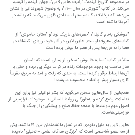
در مجموعه "تاریخ آینده"، "رابرت هاین لاین"، جهان آینده را ترسیم 
می‌کند. در کتاب "شورش در سال ۲۱۰۰"، به وضوح شهروندانی را نشان 
می‌دهد که برخلاف یک سیستم استبدادی ظهور می‌کنند که ریشه در 
آمریکا داشته است.
"موشکی به‌نام گالیله"، "حفره‌های تاریک لونا"‌و "ستاره خاموش" از 
کتاب‌های معروف اوست. هاین لاین در آثار خود، رویای اکتشاف در 
فضا را به قرن‌ها پس از عصر ما پیش برده است.
مثلاً در کتاب "ستاره خاموش" سخن از زمانی است که انسان 
سال‌هاست به وجود موجودات زنده در کرات دیگر پی برده و حتی با 
آن‌ها ارتباط برقرار کرده است، به حدی که رفت و آمد به مریخ، تقریباً 
کاری بسیار پیش‌پاافتاده محسوب می‌شود!
همچنین از سال‌هایی سخن می‌گوید که بشر قوانینی نیز برای این 
تعاملات وضع کرده و به‌طورکلی روابط انسانی با موجودات فرازمینی از 
اصول مهم دولت‌ها با هدف حفظ صلح و پیشگیری از جنگ با 
فرازمینی‌هاست.
هاین لاین به دلیل نفوذی که بر نسل دانشمندان قرن ۲۱ داشته، یکی 
از سه عضو شاخصی است که "بزرگان سه‌گانه علمی – تخیلی" نامیده 