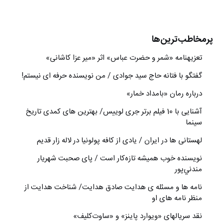
پرمخاطب‌ترین‌ها
تعزیه‎نامه‏ «شمر و حضرت عباس» اثر «میر عزا کاشانی»
گفتگو با فتانه حاج سید جوادی / من نویسنده حرفه ای نیستم!
درباره رمان «بامداد خمار»
آشنایی با 10 فیلم برتر جری لوییس/ بهترین های کمدی تاریخ
سینما
لهستانی ها در ایران / یادی از کافه پولونیا در لاله زار قدیم
نويسنده خوب هميشه تازه‌كار است / پای صحبت شهريار
مندني‌پور
نامه ها و مسئله ی هدایت صادق هدایت/ شناخت هدایت از
منظر نامه های او
نقد سریالهای «ویوارد پاینز» و «ساوت‌کلیف»