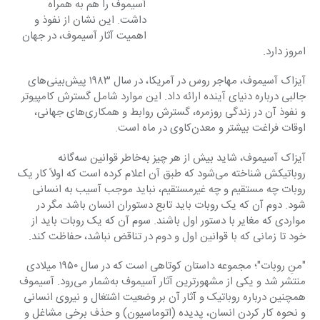
آسیموف را هم به همراه 
داشت. این نشان از نفوذ و 
اهمیت آثار آسیموف، در جهان 
امروز دارد.
آیزاک آسیموف، مهاجر روس در آمریکا، در سال ۱۹۸۳ پیش‌بینی‌های 
جالبی درباره دنیای آینده ارائه داد. این موارد شامل گسترش کامپیوتر 
و نفوذ آن در زندگی روزمره، گسترش روابط و همکاری‌های جهانی، 
اوقات فراغت بیشتر و معدن‌کاوی در ماه است.
آیزاک آسیموف، شاید بیش از هر چیز به‌خاطر قوانین سه‌گانه 
روباتیکش شناخته می‌شود که طبق آن اعلام کرده است که اولاً کار یک 
روبات چه مستقیم و چه غیرمستقیم، نباید موجب آسیب به انسانی 
شود. دوم آن که یک روبات باید تابع دستوران انسان باشد مگر در 
مواردی که مغایر با دستور اول باشند. سوم آن که یک روبات باید از 
خود تا زمانی که با قوانین اول و دوم در تناقض نباشد، حفاظت کند.
"منِ روبات"؛ مجموعه داستان کوتاهی است که در سال ۱۹۵۰ میلادی 
منتشر شد و یکی از مشهورترین آثار آسیموف به‌شمار می‌رود. آسیموف 
همچنین درباره روباتیک و آثار آن بر وضعیت اشتغال و نیروی انسانی 
و نحوه کار کردن انسان، پدیده (اتوماسیون) و حذف برخی مشاغل و 