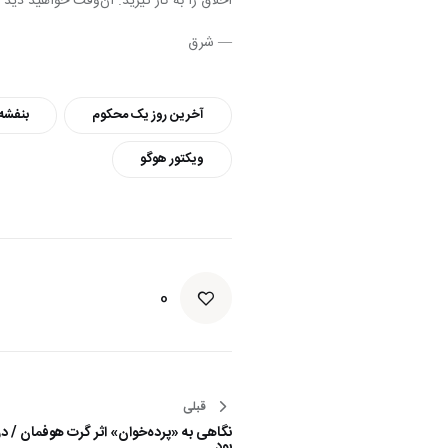
اخلاق را به کار گیرید. آن‌وقت خواهید دید که دیگر نیازی نیست این سرها را از بدن جدا کنید».
— شرق
آخرین روز یک محکوم
بنفشه
ویکتور هوگو
0
قبلی
راهبری
نگاهی به «پرده‌خوان» اثر گرت هوفمان / در آ
نوشته
بود