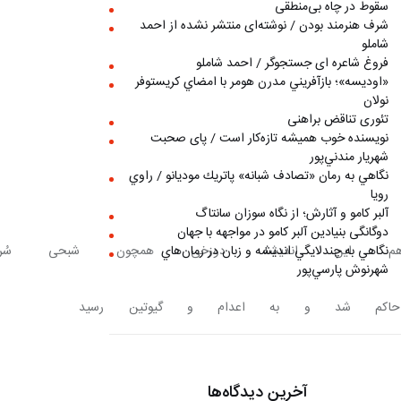
سقوط در چاه بی‌منطقی
شرف هنرمند بودن / نوشته‌ای منتشر نشده از احمد
شاملو
فروغ شاعره ای جستجوگر / احمد شاملو
«اوديسه»؛ بازآفريني مدرن هومر با امضاي كريستوفر
نولان
تئوری تناقض براهنی
نويسنده خوب هميشه تازه‌كار است / پای صحبت
شهريار مندني‌پور
نگاهي به رمان «تصادف شبانه» پاتريك موديانو / راوي
رويا
آلبر کامو و آثارش؛ از نگاه سوزان سانتاگ
دوگانگی بنیادین آلبر کامو در مواجهه با جهان
م این اندیشه دوزخی همچون شبحی سُربی
نگاهي به چندلايگي انديشه و زبان در رمان‌هاي
شهرنوش پارسي‌پور
ه در فرانسه حاکم شد و به اعدام و گیوتین رسید 
آخرین دیدگاه‌ها