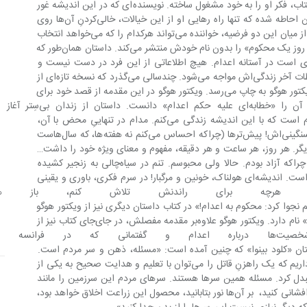
نمی‌کند! کسی که اندیشه‌ی نهفته در این کتاب، فکر او را به خود مشغول ساخته. نویسنده‌ای که در این اندیشه غور 
کرده و یا برعکس، ذهن او طوری توسط آن احاطه شده که تنها راه رهایی او از این خیالات، خالی‌کردنِ آن‌ها روی 
کاغذ و انتشارشان در یک کتاب بوده است. از میان این دو فرضیه، خواننده می‌تواند هرکدام را که می‌خواهد انتخاب 
کند». سال 1829 ویکتور هوگو رمان «آخرین روز یک محکوم» را بدون نام خودش منتشر می‌کند. داستان همان‌طور که 
 سرگذشت فردی است در آستانه اعدام. هیچ اطلاعاتی از این فرد در دست نیست و 
مخاطب تنها با هراس و پریشانی او در لحظات آخر زندگی‌اش مواجه می‌شود. چندسالی می‌گذرد که نسخه تازه‌ای از 
این رمان همراه با مقدمه‌ای مفصل با نام ویکتور هوگو به چاپ می‌رسد. ویکتور هوگو در این مقدمه از قصد خود برای 
نوشتن این رمان می‌نویسد که می‌توان آن را «خطابه‌ای علیه حکم اعدام» دانست. داستان از زندان بی‌سِتر آغاز 
می‌شود: «محکوم به اعدام! پنج هفته تمام است که با این اندیشه زندگی می‌کنم. مدام در تنهاییِ محض با آن، 
ساکن و منجمد از حضورش و خمیده زیر سنگینی‌اش! پیش‌ترها (چراکه احساس می‌کنم نه هفته‌ها، که سال‌هاست 
ام)، مردی بودم مانند انسان‌های دیگر. هر روز، هر ساعت و هر دقیقه، مفهوم و معنای ویژه خود را داشت… 
می‌توانستم به هرچه می‌خواهم بیندیشم. چراکه آزاد بودم. حالا ولی محبوسم. تنم در سیاه‌چالی به زنجیر کشیده 
شده و روحم در زندانِ یک اندیشه گرفتار است. اندیشه‌ای هولناک، خونین و مرگبار! در سرم فکری، باوری و یقینی 
! هرچه برای راندنش تلاش کنم، باز ه
م نجوا کرد: محکوم به اعدام!» در کتاب داستان دیگری نیز از ویکتور هوگو 
با همین مضمون آمده است که «کلود بینوا» نام دارد. ویکتور هوگو علاوه‌بر مقدمه مفصلش، در جای‌جای کتاب نیز از 
ذهن و زبان راوی و شخصیت‌ها درباره اعدام و گفتمانی ک
استان «کلود بینوا» که چنین آمده است: «مسئله، ذهن و سر مردم است. 
سری که پُر است از بذرهای مفید. ما باور داریم که یک راهزنِ قاتل را می‌توان با تعلیم و هدایت صحیح به یکی از 
 این سرزمین مبدل کرد. مسئله همین سرها هستند. سرهای مردم این سرزمین را مانند 
زمین زراعت شخم بزنید، آن‌ها را آماده بذرافشانی کنید،  بر آن‌ها نور بتابانید، محصول این زراعت اخلاق خواهد بود، 