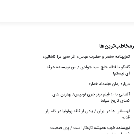
ادبیات
سینما
کتاب
رمخاطب‌ترین‌ها
از اقالیم دگر
تعزیه‎نامه‏ «شمر و حضرت عباس» اثر «میر عزا کاشانی»
درباره ما
گفتگو با فتانه حاج سید جوادی / من نویسنده حرفه
ای نیستم!
درباره رمان «بامداد خمار»
آشنایی با 10 فیلم برتر جری لوییس/ بهترین های
کمدی تاریخ سینما
لهستانی ها در ایران / یادی از کافه پولونیا در لاله زار
قدیم
نويسنده خوب هميشه تازه‌كار است / پای صحبت