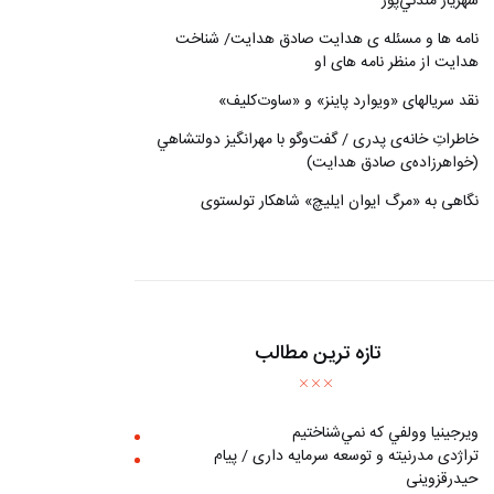
شهريار مندني‌پور
نامه ها و مسئله ی هدایت صادق هدایت/ شناخت
هدایت از منظر نامه های او
نقد سریالهای «ویوارد پاینز» و «ساوت‌کلیف»
خاطراتِ خانه‌ی پدری / گفت‌وگو با مهرانگيز دولتشاهي
(خواهرزاده‌ی صادق هدايت)
نگاهی به «مرگ ايوان ايليچ» شاهکار تولستوی
تازه ترین مطالب
ويرجينيا وولفي كه نمي‌شناختيم
تراژدی مدرنیته و توسعه سرمایه داری / پیام
حیدرقزوینی