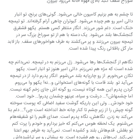
سوراخ سقف گنبد بالای قهوه خانه می‌رود بیرون.
تا چشم به هم بزنیم کامیون خالی می‌شود. گونی‌های برنج، تو انبار 
دائی امیر رو هم چیده می‌شود. کبوتران چاهی آرام گرفته‌اند. تو تیمچه 
خنک است. دلم شور می‌زند. انگار منتظر کسی هستم. یکهو قشقرق 
گنجشک‌ها بلند می‌شود. یک دسته با هم از تو سوراخ بزرگ سر در 
تیمچه بیرون می‌زنند و پر می‌کشند به طرف هواخورهای سقف. باز لابد 
مار گل باقلائی رنگ پیدا شده است.
نگاهم از گنجشک‌ها رها می‌شود. زل می‌زنم به در تیمچه. نمی‌دانم چه 
شده است که مژه هم نمی‌زنم. دائی امیر هنوز تو انبار است. یکهو 
تکان می‌خورم. از رو چارپایه بلند می‌شوم. انگار پدرم دارد از در تیمچه 
می‌آید تو. بلند قامت با گونه‌های استخوانی و…نه! یکهو وا می‌روم. 
گردن پدرم این همه کوتاه نیست، رو گونه اش جای زخم کهنه نیست. 
اما چشمهاش؟… درشت و سیاه، عینهو چشمان پدرم!… خود است. 
خود خودش… ولی این باریکه گوشت سفید اضافی که پوست سوخته 
گونه چپش را از زیر چشم تا کنار چانه خط انداخته است چی؟… دلم بنا 
می‌کند به زدن. نگاهش، نگاه پدرم است. صدای قلبم را تو شقیقه‌هام 
می‌شنوم. یک لحظه هوس می‌کنم که خیز بردارم و خودم را پرت کنم 
تو بغلش. قدم‌هاش بلند و کشیده است. نمی‌آید به طرفم. بهم اعتنا 
نمی‌کند. لب‌هاش رو هم فشرده است. به پیشانی و سر تراشیده‌اش 