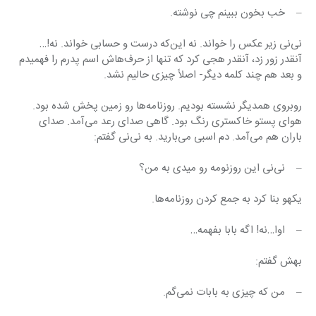
–    خب بخون ببینم چی نوشته.
نی‌نی زیر عکس را خواند. نه این‌که درست و حسابی خواند. نه!… 
آنقدر زور زد، آنقدر هجی کرد که تنها از حرف‌هاش اسم پدرم را فهمیدم 
و بعد هم چند کلمه دیگر- اصلاً چیزی حالیم نشد.
روبروی همدیگر نشسته بودیم. روزنامه‌ها رو زمین پخش شده بود. 
هوای پستو خاکستری رنگ بود. گاهی صدای رعد می‌آمد. صدای 
باران هم می‌آمد. دم اسبی می‌بارید. به نی‌نی گفتم:
–    نی‌نی این روزنومه رو میدی به من؟
یکهو بنا کرد به جمع کردن روزنامه‌ها.
–    اوا…نه! اگه بابا بفهمه…
بهش گفتم:
–    من که چیزی به بابات نمی‌گم.