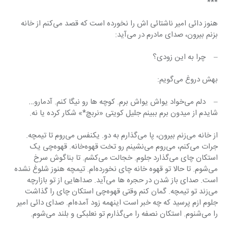
***
هنوز دائی امیر ناشتائی اش را نخورده است که قصد می‌کنم از خانه 
بزنم بیرون، صدای مادرم در می‌آید:
–    چرا به این زودی؟
بهش دروغ می‌گویم:
–    دلم می‌خواد یواش یواش برم. کوچه ها رو نیگا کنم. آدمارو… 
شایدم از میدون برم ببینم جلیل کویتی «نربچ*» شکار کرده یا نه.
از خانه می‌زنم بیرون، پا می‌گذارم به دو. یکنفس می‌روم تا تیمچه. 
جرات می‌کنم، می‌روم می‌نشینم رو تخت قهوه‌خانه. قهوه‌چی یک 
استکان چای می‌گذارد جلوم. خجالت می‌کشم. تا بناگوش سرخ 
می‌شوم. تا حالا تو قهوه خانه چای نخورده‌ام. تیمچه هنوز شلوغ نشده 
است. صدای باز شدن در حجره ها می‌آید. صداهایی از تو بازارچه 
می‌زند تو تیمچه. گمان کنم وقتی قهوه‌چی استکان چای را گذاشت 
جلوم ازم پرسید که چه خبر است اینهمه زود آمده‌ام. صدای دائی امیر 
را می‌شنوم. استکان نصفه را می‌گذارم تو نعلبکی و بلند می‌شوم.