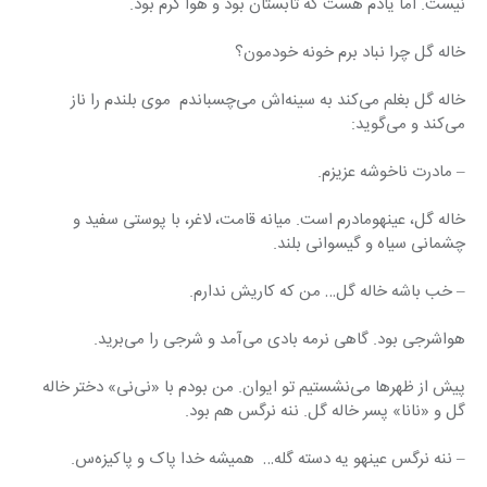
نیست. اما یادم هست که تابستان بود و هوا گرم بود.
خاله گل چرا نباد برم خونه خودمون؟
خاله گل بغلم می‌کند به سینه‌اش می‌چسباندم  موی بلندم را ناز 
می‌کند و می‌گوید:
– مادرت ناخوشه عزیزم.
خاله گل، عینهومادرم است. میانه قامت، لاغر، با پوستی سفید و 
چشمانی سیاه و گیسوانی بلند.
– خب باشه خاله گل… من که کاریش ندارم.
هواشرجی بود. گاهی نرمه بادی می‌آمد و شرجی را می‌برید.
پیش از ظهرها می‌نشستیم تو ایوان. من بودم با «نی‌نی» دختر خاله 
گل و «نانا» پسر خاله گل. ننه نرگس هم بود.
– ننه نرگس عینهو یه دسته گله…  همیشه خدا پاک و پاکیزه‌س.