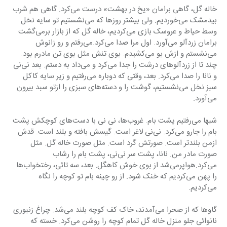
خاله گل، گاهی برامان «یخ در بهشت» درست می‌کرد. گاهی هم شرب 
بیدمشک می‌خوردیم. ولی بیشتر روزها که می‌نشستیم تو سایه نخل 
وسط حیاط و عروسک بازی می‌کردیم، خاله گل که از بازار برمی‌گشت 
برامان زردآلو می‌آورد. اول مرا صدا می‌کرد.می‌رفتم و رو زانوش 
می‌نشستم و ازش بو می‌کشیدم. بوی تنش مثل بوی تن مادرم بود. 
چند تا از زردآلوهای درشت را جدا می‌کرد و می‌داد به دستم. بعد نی‌نی 
و نانا را صدا می‌کرد. بعد، وقتی که دوباره می‌رفتیم و زیر سایه کاکل 
سبز نخل می‌نشستیم، گوشت را و دسته‌های سبزی را ازتو سبد بیرون 
می‌آورد.
شبها می‌رفتیم پشت بام. غروب‌ها، نی نی با دست‌های کوچکش پشت 
بام را جارو می‌کرد. نی‌نی لاغر است. گیسش بافته و بلند است. قدش 
ازمن بلندتر است. صورتش گرد است. مثل صورت خاله گل. مثل 
صورت مادر من. نانا، پشت سر نی‌نی، پشت بام را رشاب 
می‌کرد.هواپرمی‌شد از بوی خوش کاهگل. بعد، سه تائی، رختخواب‌ها 
را پهن می‌کردیم که خنک شود. از رو چینه بام تو کوچه را نگاه 
می‌کردیم.
گاوها که از صحرا می‌آمدند، خاک کف کوچه بلند می‌شد. چراغ زنبوری 
نانوائی جلو منزل خاله گل تمام کوچه را روشن می‌کرد. خسته که 