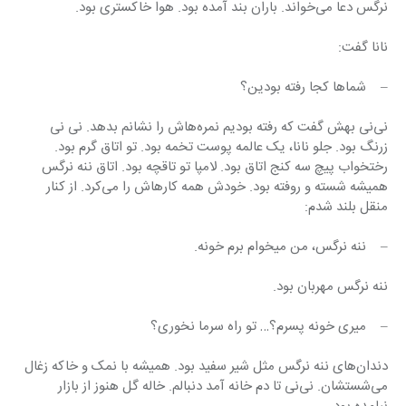
نرگس دعا می‌خواند. باران بند آمده بود. هوا خاکستری بود.
نانا گفت:
–    شماها کجا رفته بودین؟
نی‌نی بهش گفت که رفته بودیم نمره‌هاش را نشانم بدهد. نی نی 
زرنگ بود. جلو نانا، یک عالمه پوست تخمه بود. تو اتاق گرم بود. 
رختخواب پیچ سه کنج اتاق بود. لامپا تو تاقچه بود. اتاق ننه نرگس 
همیشه شسته و روفته بود. خودش همه کارهاش را می‌کرد. از کنار 
منقل بلند شدم:
–    ننه نرگس، من میخوام برم خونه.
ننه نرگس مهربان بود.
–    میری خونه پسرم؟… تو راه سرما نخوری؟
دندان‌های ننه نرگس مثل شیر سفید بود. همیشه با نمک و خاکه زغال 
می‌شستشان. نی‌نی تا دم خانه آمد دنبالم. خاله گل هنوز از بازار 