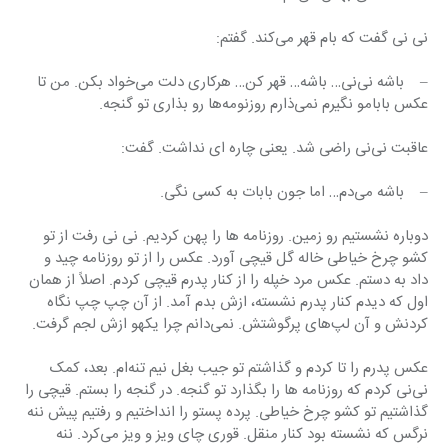
نی نی گفت که بام قهر می‌کند. گفتم:
–    باشه نی‌نی… باشه… قهر کن… هرکاری دلت می‌خواد بکن. من تا 
عکس بابامو نگیرم نمی‌ذارم روزنومه‌ها رو بذاری تو گنجه.
عاقبت نی‌نی راضی شد. یعنی چاره ای نداشت. گفت:
–    باشه می‌دم… اما جون بابات به کسی نگی.
دوباره نشستیم رو زمین. روزنامه ها را پهن کردیم. نی نی رفت از تو 
کشو چرخ خیاطی خاله گل قیچی آورد. عکس را از تو روزنامه چید و 
داد به دستم. عکس مرد خپله را از کنار پدرم قیچی کردم. اصلاً از همان 
اول که دیدم کنار پدرم نشسته، ازش بدم آمد. از آن چپ چپ نگاه 
کردنش و آن لپ‌های پرگوشتش. نمی‌دانم چرا یکهو ازش لجم گرفت.
عکس پدرم را تا کردم و گذاشتم تو جیب بغل نیم تنه‌ام. بعد، کمک 
نی‌نی کردم که روزنامه ها را بگذارد تو گنجه. در گنجه را بستم. قیچی را 
گذاشتیم تو کشو چرخ خیاطی. پرده پستو را انداختیم و رفتیم پیش ننه 
نرگس که نشسته بود کنار منقل. قوری چای ویز و ویز می‌کرد. ننه 