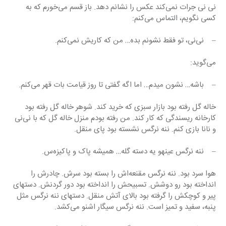
نی نی جرات نمی‌کند عکس را نشانم دهد. باز قسم می‌خورم که به 
کسی نگویم، التماس می‌کنم:
–    نی‌نی، تو فقط نشونم بده… من که کاریش نمی‌کنم.
می‌گوید:
–    باشه… نشون میدم… اما اگه گفتی تا روز قیامت بات قهر می‌کنم.
خاله گل رفته بود بازار سبزی که خرید کند. شوهر خاله گل رفته بود 
کارخانه ریسندگی که کار کند. من رفته بودم منزل خاله گل که با نی‌نی 
و نانا بازی کنم. ننه نرگس نشسته بود پای منقل.
–    ننه نرگس عینهو یه دسته گله… همیشه پاک و پاکیزه‌س.
هوا سرد بود. ننه نرگس مقنعه‌اش را بسته بود سرش. چادرش را 
انداخته بود رو دوشش. تسبیحش را انداخته بود دور گردنش. دستهای 
پیر و کوچکش را گرفته بود بالای آتش منقل. دستهای ننه نرگس مثل 
پنبه، سفید و تمیز است. ننه نرگس سیگار اشنو می‌کشد.