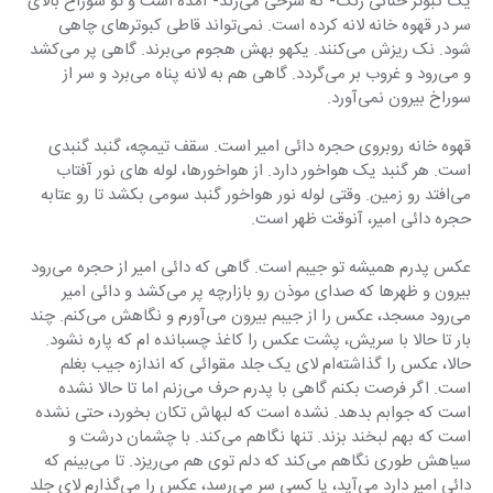
یک کبوتر حنائی رنگ- که سرخی می‌زند- آمده است و تو سوراخ بالای 
سر در قهوه خانه لانه کرده است. نمی‌تواند قاطی کبوترهای چاهی 
شود. نک ریزش می‌کنند. یکهو بهش هجوم می‌برند. گاهی پر می‌کشد 
و می‌رود و غروب بر می‌گردد. گاهی هم به لانه پناه می‌برد و سر از 
سوراخ بیرون نمی‌آورد.
قهوه خانه روبروی حجره دائی امیر است. سقف تیمچه، گنبد گنبدی 
است. هر گنبد یک هواخور دارد. از هواخورها، لوله های نور آفتاب 
می‌افتد رو زمین. وقتی لوله نور هواخور گنبد سومی‌ بکشد تا رو عتابه 
حجره دائی امیر، آنوقت ظهر است.
عکس پدرم همیشه تو جیبم است. گاهی که دائی امیر از حجره می‌رود 
بیرون و ظهرها که صدای موذن رو بازارچه پر می‌کشد و دائی امیر 
می‌رود مسجد، عکس را از جیبم بیرون می‌آورم و نگاهش می‌کنم. چند 
بار تا حالا با سریش، پشت عکس را کاغذ چسبانده ام که پاره نشود. 
حالا، عکس را گذاشته‌ام لای یک جلد مقوائی که اندازه جیب بغلم 
است. اگر فرصت بکنم گاهی با پدرم حرف می‌زنم اما تا حالا نشده 
است که جوابم بدهد. نشده است که لبهاش تکان بخورد، حتی نشده 
است که بهم لبخند بزند. تنها نگاهم می‌کند. با چشمان درشت و 
سیاهش طوری نگاهم می‌کند که دلم توی هم می‌ریزد. تا می‌بینم که 
دائی امیر دارد می‌آید، یا کسی سر می‌رسد، عکس را می‌گذارم لای جلد 