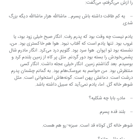
را ازش می‌گرفتم، می‌گفت:
–    یه کم طاقت داشته باش پسرم… ماشاالله هزار ماشاالله دیگه بزرگ 
شدی.
یادم نیست چه وقت بود که پدرم رفت. انگار صبح خیلی زود بود، یا 
غروب بود. تنها یادم است که آفتاب نبود. هوا هم خاکستری بود. من، 
نشسته بود تو ایوان. هوا سرد بود. گلویم درد می‌کرد. انگار مادرم شال 
پشمی‌خودش را بسته بود دور گردنم. مثل پر کاه از زمین بلندم کرد و 
بوسیدم. بعد گذاشتم زمین. انگار خیلی عجله داشت. انگار کسی 
منتظرش بود. من حواسم به عروسک‌هام بود. به گمانم چشمان پدرم 
درشت است. دماغش پهن است. گونه‌هاش استخوانی است. مثل 
شوهر خاله گل. اما، یادم نمی‌آید که سبیل داشته باشد.
–    مادر، بابا چه شکلیه؟
–    بلند قده پسرم.
شوهر خاله گل کوتاه قد است. سبزه¬رو هم هست.