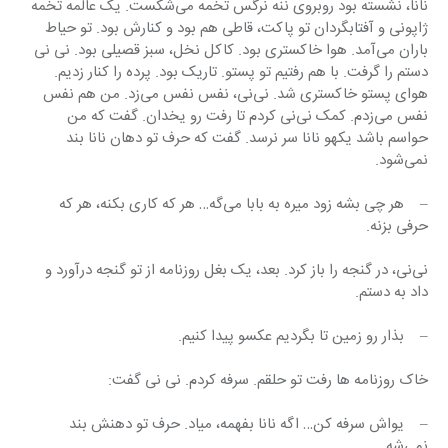
نانا، نشسته بود روبروی ننه نرگس تخمه می‌شکست. یک عالمه تخمه 
ژاپونی و آفتابگردان تو پاکت، قاطی هم بود و کنارش بود. تو حیاط 
باران می‌آمد. هوا خاکستری بود. کاکل نخل، سبز قصیلی بود. نی نی 
دستم را گرفت. با هم رفتیم تو پستو. تاریک بود. پرده را کنار زدیم. 
هوای پستو خاکستری شد. نی‌نی، نفس نفس می‌زد. من هم نفس 
نفس می‌زدم. کمک نی‌نی کردم تا رفت رو یخدان. گفت که من 
حواسم باشد یکهو نانا سر نرسد. گفت که حرف تو دهان نانا بند 
نمی‌شود.
–    هر چی بشه زود میره به بابا می‌گه… هر که کاری بکنه، هر که 
حرفی بزنه.
نی‌نی، در گنجه را باز کرد. بعد، یک بغل روزنامه از تو گنجه درآورد و 
داد به دستم.
–    بذار رو زمین تا بگردیم عکسو پیدا کنیم.
خاک روزنامه ها رفت تو حلقم. سرفه کردم. نی نی گفت:
–    یواش سرفه کن… اگه نانا بفهمه، میاد. حرف تو دهنش بند 
نمی‌شه.