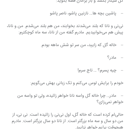
گل سیگار بکشد و باز برامان قصه بگوید:
–    پاشین بچه ها… نازنین پاشو، ناصر پاشو
نی‌نی و نانا که بلند می‌شدند بخوابند، من هم بلند می‌شدم. من و نانا، 
پیش هم می‌خوابیدیم. مادرم گفته من از نانا، سه ماه کوچکترم:
–    خاله گل که زایید، من سر تو شش ماهه بودم.
–    مادر؟
–    چیه پسرم؟ … تاج سرم!
خودم را برایش لوس می‌کنم و تک زبانی بهش می‌گویم:
–    مادر… چرا خاله گل واسه نانا خواهر زائیده، ولی تو واسه من 
خواهر نمی‌زای؟
حالی‌ام کرده است که خاله گل، اول نی‌نی را زائیده است. نی نی، از 
من دو سال و سه ماه بزرگتر است. از نانا دو سال بزرگتر است. مادرم 
هیچوقت برایم خواهر نزایید.