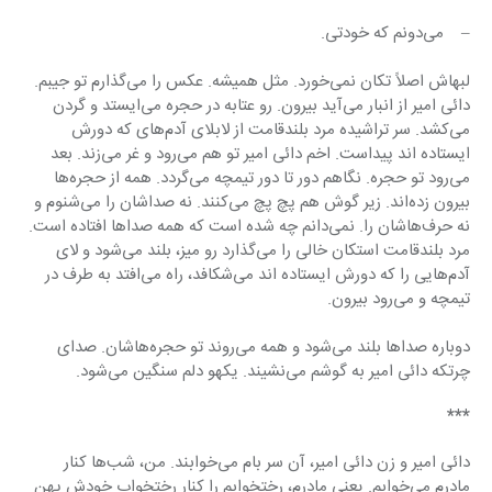
–    می‌دونم که خودتی.
لبهاش اصلاً تکان نمی‌خورد. مثل همیشه. عکس را می‌گذارم تو جیبم. 
دائی امیر از انبار می‌آید بیرون. رو عتابه در حجره می‌ایستد و گردن 
می‌کشد. سر تراشیده مرد بلندقامت از لابلای آدم‌های که دورش 
ایستاده اند پیداست. اخم دائی امیر تو هم می‌رود و غر می‌زند. بعد 
می‌رود تو حجره. نگاهم دور تا دور تیمچه می‌گردد. همه از حجره‌ها 
بیرون زده‌اند. زیر گوش هم پچ پچ می‌کنند. نه صداشان را می‌شنوم و 
نه حرف‌هاشان را. نمی‌دانم چه شده است که همه صداها افتاده است. 
مرد بلندقامت استکان خالی را می‌گذارد رو میز، بلند می‌شود و لای 
آدم‌هایی را که دورش ایستاده اند می‌شکافد، راه می‌افتد به طرف در 
تیمچه و می‌رود بیرون.
دوباره صداها بلند می‌شود و همه می‌روند تو حجره‌هاشان. صدای 
چرتکه دائی امیر به گوشم می‌نشیند. یکهو دلم سنگین می‌شود.
***
دائی امیر و زن دائی امیر، آن سر بام می‌خوابند. من، شب‌ها کنار 
مادرم می‌خوابم. یعنی مادرم، رختخوابم را کنار رختخواب خودش پهن 