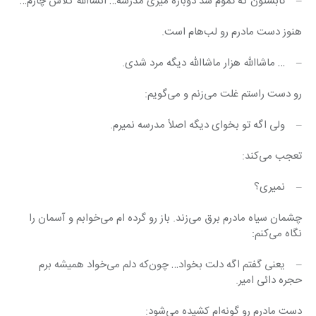
–    تابستون که تموم شد دوباره میری مدرسه… انشاالله کلاس چارم…
هنوز دست مادرم رو لب‌هام است.
–    … ماشاالله هزار ماشاالله دیگه مرد شدی.
رو دست راستم غلت می‌زنم و می‌گویم:
–    ولی اگه تو بخوای دیگه اصلاً مدرسه نمیرم.
تعجب می‌کند:
–    نمیری؟
چشمان سیاه مادرم برق می‌زند. باز رو گرده ام می‌خوابم و آسمان را 
نگاه می‌کنم:
–    یعنی گفتم اگه دلت بخواد… چون‌که دلم می‌خواد همیشه برم 
حجره دائی امیر.
دست مادرم رو گونه‌ام کشیده می‌شود: