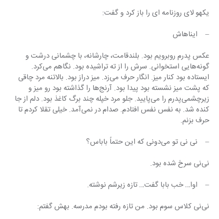
یکهو لای روزنامه ای را باز کرد و گفت:
–    ایناهاش
عکس پدرم روبرویم بود. بلندقامت، چارشانه، با چشمانی درشت و 
گونه‌هایی استخوانی. سرش را از ته تراشیده بود. نگاهم می‌کرد. 
ایستاده بود کنار میز. انگار حرف می‌زد. میز دراز بود. بالاتنه مرد چاقی 
که پشت میز نشسته بود پیدا بود. آرنج‌ها را گذاشته بود رو میز و 
زیرچشمی‌پدرم را می‌پایید. جلو مرد خپله چند برگ کاغذ بود. دلم از جا 
کنده شد. به نفس نفس افتادم. صدام در نمی‌آمد. خیلی تقلا کردم تا 
حرف بزنم.
–    نی نی تو می‌دونی که این حتماً باباس؟
نی‌نی سرخ شده بود.
–    اوا… خب بابا گفت… تازه زیرشم نوشته.
نی‌نی کلاس سوم بود. من تازه رفته بودم مدرسه. بهش گفتم: