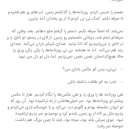
نفسم را حبس کردم. روزنامه‌ها را گذاشتم زمین. لب‌هام رو هم فشردم 
تا سرفه نکنم. کمک نی نی کردم تا از رو یخدان آمد پایین.
نمی‌شد که اصلاً سرفه نکنم. دستم را گرفتم جلو دهانم. بعد، وقتی که 
سرفه‌ام تمام شد، دوتائی نشستیم رو زمین. از لای در پستو، تو اتاق را و 
در اتاق را می‌پاییدیم که نانا نیاید. صدای شرشر باران می‌آمد. صدای 
رعد هم می‌آمد. اما نه همشه. نی نی روزنامه‌ها را یکی یکی ورق زد. 
حالا هیچ‌کداممان نفس نفس نمی‌زدیم. اما، دل تو دل من نبود.
–    نی‌نی، پس کو عکس بابای من؟
–    خب یه کم طاقت داشته باش.
هی روزنامه ها را ورق زد و هی عکس‌ها را نگاه کردیم. هزار تا عکس 
بیشتر تو روزنامه‌ها بود. سر خیلی‌هاشان از ته تراشیده بود. آن روز که 
تو ایوان نشسته بودم و گلویم درد می‌کرد و با عروسکم بازی می‌کردم و 
پدرم مثل پر کاه از رو زمین بلندم کرد و بوسیدم، سر پدرم تراشیده 
نبود. موی سرش بلند بود، سیاه بود، چند تا چین بزرگ هم داشت. 
حوصله سر رفت: