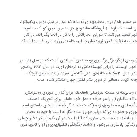
سفر آغاز تجربه‌های تازه است؛ قدم‌گذاشتن در مسیر بلوغ برای دختربچه‌ای نُه‌ساله که سوار بر مینی‌بوس، یکه‌وتنها، 
 این مجازات کودکی است که بارها از فروشگاه ساندویچ دزدیده. والدین کودک به امید 
اصلاح و تربیت او را به مزرعه‌ای در حومه‌ شهر تبعید می‌کنند تا دوران مجازاتش را با کار در آنجا بگذراند؛ در کنار 
خانواده‌ای که هیچ آنها را نمی‌شناسند، ولی چنان به تزکیه نفس فرزندشان در این جامعه‌ی روستایی یقین دارند که 
«ساندویچ‌دزد» (نام اصلی رمان «قو» است) رمانی از گودبرگر برگسون نویسنده‌ی ایسلندی است که در سال ۱۹۹۱ در 
ایسلند منتشر شد و همان سال هم جایزه‌ی ادبی ایسلند را برای نویسنده‌اش به ارمغان آورد، در سال ۱۹۹۳ برنده‌ی 
جایزه‌ی ادبی انجمن ادبی شمال اروپا شد و در  سال  ۲۰۰۴ هم جایزه‌ی ادبی آکادمی سوئد را که به نوبل کوچک 
جمه انیسا دهقانی از سوی نشر نقش جهان منتشر شده است.
داستان با شروع سفر دختربچه آغاز می‌شود درحالی‌که به سمت سرزمینی ناشناخته برای گذران دوره‌ی مجازاتش 
ی‌کند؛ جامعه‌ای روستایی و بی‌تکلف که ساکنان آن با هر حرف و عمل خود عاملی برای تحریک ذهنیات 
دختربچه‌ی خیال‌پرداز‌، می‌شوند. دختربچه‌ی نُه‌ساله‌ی «ساندویچ‌دزد» (که همانند دیگر شخصیت‌های داستان اسم 
مشخصی ندارد) مخاطب را از یک فضای شهری و خانواده‌ای که درگیر جهلی ساده‌انگارانه است با خود به فضای 
روستایی خشنی می‌برد که با طبیعتی چشم‌نواز تلطیف شده است. سفری که قرار است در آن نگرش بکر دختربچه‌ای 
در مرز بین کودکی و بزرگسالی به پدیده‌های زندگی بازسازی می‌شود و شاهد چگونگی تطبیق‌پذیری او با تجربه‌های 