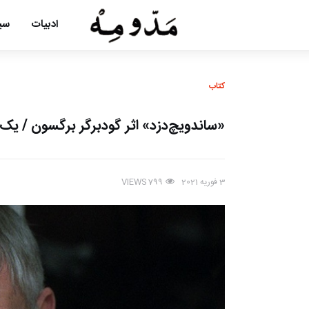
ادبیات
سین
کتاب
«ساندویچ‌دزد» اثر گودبرگر برگسون / 
3 فوریه 2021
VIEWS
799