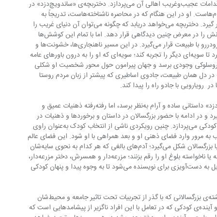
جنبه‌های نگران‌کننده‌ی زندگی روستایی و اقدامات عجیب‌وغریب اهالی آن می‌پردازد. دختربچه‌ی «ساندویچ‌دزد» در 
آستانه بلوغ، ناتوان از درک در برابر اعمال آدم‌هاست. او در این هنگام که در محاصره ناشناخته‌هاست، تدریجاً به 
خودش مراجعه می‌کند تا ذهنیاتش را به کار گیرد. دختربچه می‌خواهد دریابد که چگونه می‌توان آن دنیای غریب را 
در ذهن کوچک خود غربال کند و (خود) پنهانش را در معرض چنین دیدگاهی قرار دهد. اما با تمام این کوشش‌ها 
درمی‌یابد که از هر نقطه‌ای آغاز کند باز هم رودررو با طبیعت قرار می‌گیرد. در این مسیر ناهنجاری‌ها، خشونت‌ها و 
سوءاستفاده‌های ناگزیر، دختربچه را وامی‌دارد تا سویه‌ای دیگر را تجربه کند؛ سویه‌ای که او را به درون باورهای عامه 
ویی پرتاب می‌کند تا به سیروسلوکی وجودی برسد و جهان پیرامون حول محور شخصیت او شکلی 
در دل همان طبیعت، جادوی اساطیری که پیشتر از زبان مردم روستا 
شاید در شروع داستان برگسون، «ساندویچ‌دزد» داستانی ساده و آرام به‌نظر برسد، اما رفته‌رفته ذهنیات عمیق و 
یده و سوالاتی درباره کودکی شکل می‌گیرد و در ادامه با حضور بزرگسالان در داستان و برخوردها و ذهنیات در 
تقابل با کودک به بررسی دقیق‌تر همان عالم کودکی می‌پردازد. چنین رویکردی ناشی از انتخاب کودک به‌عنوان راوی 
ما مخاطب به مرور وارد فضای ذهنی او و بعد همراهی با او شود. این فضای عالم 
ذهنیات کودکانه‌ی «ساندویچ‌دزد» در تقابل با بزرگسالان شکل می‌گیرد؛ آدم‌های بالغی که هر کدام به نحوی سایه‌شان 
را بر سر خیال دختربچه انداخته‌اند تا خواسته یا ناخواسته بلوغ او را رقم بزنند؛ مزرعه‌دار و همسرش، دختر مزرعه‌دار، 
کارگر مزرعه، همسایه‌ها و… همین تقابل تبدیل به دست‌آویزی برای نویسنده می‌شود تا به وجوه پیدا و پنهان کودکی 
برگسون به گذشته و آینده نقب می‌زند؛ گذشته‌ی بزرگسالانی که با گذر از تجربیات تحت تاثیر جامعه و محیط‌شان 
حالا ساکنین این مزرعه‌ی روستایی هستند و آینده‌ی کودکی که در تعامل با این افراد ناگزیر از پیشامدهایی‌ است که 