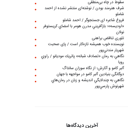
سقوط در چاه بی‌منطقی
شرف هنرمند بودن / نوشته‌ای منتشر نشده از احمد
شاملو
فروغ شاعره ای جستجوگر / احمد شاملو
«اوديسه»؛ بازآفريني مدرن هومر با امضاي كريستوفر
نولان
تئوری تناقض براهنی
نويسنده خوب هميشه تازه‌كار است / پای صحبت
شهريار مندني‌پور
نگاهي به رمان «تصادف شبانه» پاتريك موديانو / راوي
رويا
آلبر کامو و آثارش؛ از نگاه سوزان سانتاگ
دوگانگی بنیادین آلبر کامو در مواجهه با جهان
نگاهي به چندلايگي انديشه و زبان در رمان‌هاي
شهرنوش پارسي‌پور
آخرین دیدگاه‌ها