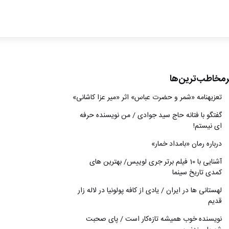
ادبیات
سینما
کتاب
رمخاطب‌ترین‌ها
از اقالیم دگر
تعزیه‎نامه‏ «شمر و حضرت عباس» اثر «میر عزا کاشانی»
درباره ما
گفتگو با فتانه حاج سید جوادی / من نویسنده حرفه
ای نیستم!
درباره رمان «بامداد خمار»
آشنایی با 10 فیلم برتر جری لوییس/ بهترین های
کمدی تاریخ سینما
لهستانی ها در ایران / یادی از کافه پولونیا در لاله زار
قدیم
نويسنده خوب هميشه تازه‌كار است / پای صحبت