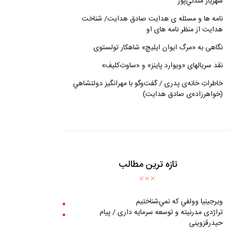
شهريار مندني‌پور
نامه ها و مسئله ی هدایت صادق هدایت/ شناخت
هدایت از منظر نامه های او
نگاهی به «مرگ ايوان ايليچ» شاهکار تولستوی
نقد سریالهای «ویوارد پاینز» و «ساوت‌کلیف»
خاطراتِ خانه‌ی پدری / گفت‌وگو با مهرانگيز دولتشاهي
(خواهرزاده‌ی صادق هدايت)
تازه ترین مطالب
ويرجينيا وولفي كه نمي‌شناختيم
تراژدی مدرنیته و توسعه سرمایه داری / پیام
حیدرقزوینی