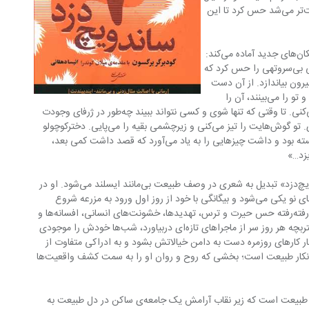
زاده شده بود. جانوری از این دست را راحت‌تر می‌شد حس کرد تا این 
و خودش را برای روبه‌رو شدن با آدم‌ها و مکان‌های جدید آماده می‌کند: 
«دختر کوچولو توی سینه‌اش یک‌دفعه سفتی بی‌سروتهی را حس کرد که 
بیرون بیاندازد. از آن دست 
حس‌هایی که تا وقتی بقیه نزدیکت هستند و تو را می‌بینند، آن را 
کنترل می‌کنی. انقلاب درونی‌ات را پنهان می‌کنی. تا وقتی که تنها شوی و کسی نتواند ببیند چه‌طور در ژرفای وجودت 
فرومی‌روی و از خود و دیگران جدا می‌شوی. تو گوش‌هایت را تیز می‌کنی و زیرچشمی بقیه را می‌پایی. دخترکوچولو 
هم به همین خاطر همه‌ی راه را ساکت نشسته بود و داشت چیزهایی را به یاد می‌آورد که قصد داشت کمی بعد، 
با چنین روح دست‌نخورده و لطیفی «ساندویچ‌دزد» تبدیل به شعری در وصف طبیعت بی‌مانند ایسلند می‌شود. او در 
جزئیات تامل برانگیز غور می‌کند و با پدیده‌های نو یکی می‌شود و بیگانگی با خود از روز اول ورود به مزرعه شروع 
می‌شود. در همنشینی با زیبایی‌های طبیعی رفته‌رفته حس حیرت و ترس، تهدیدها، خشونت‌های انسانی، افسانه‌ها و 
جادوها از پس طبیعت بیرون می‌زنند تا دختربچه هر روز سر از ماجراهای تازه‌ای دربیاورد، شب‌ها خودش را موجودی 
 را برای تاب‌آوردن زیر فشار کارهای روزمره دست به دامن خیالاتش بشود و به ادراکی متفاوت از 
جهان پیرامونش برسد. این بخش غیرقابل انکار طبیعت است؛ بخشی که روح و روان او را به سمت کشف واقعیت‌ها 
عامل محرک داستان برگسون دوگانگی منظر طبیعت است که زیر نقاب آرامش یک جامعه‌ی ساکن در دل طبیعت به 