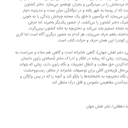
تلاش برای پیشرفت و به‌روز‌شدن خواه‌ناخواه مردمانش را در سردرگمی و بحران غوطه‌ور می‌سازد. دختر کشاورز 
ه است که از روستا به شهر رفته و در دوگانگی میان سنت و مدرنیته دچار 
بحران‌هایی مشهود می‌شود، و از او شخصیتی می‌سازد که برگسون با خلق یک صحنه چرخش زندگی را به خوبی 
نشان می‌دهد، وقتی دخترکوچولو شب‌ها کشیک دختر کشاورز را می‌کشد، از حضور یکدیگر باخبرند اما حرفی 
نمی‌زنند، یک شب دختر کشاورز دستش را به نشانه تسلیم بلند می‌کند و دختربچه به خانه کشاورز برمی‌گردد. 
دخترهایی که سن‌وسال میان آن‌ها فاصله انداخته، باهم حرف نمی‌زنند، هر کدام به حضور دیگری آگاه است اما کاری 
ا دهقانی، نشر نقش جهان)، گاهی شاعرانه است و گاهی هم ساده و سرراست به 
بیان موقعیت‌ها و احساسات شخصیت‌ها می‌پردازد، زبانی که ریشه در افکار و ادراک دختر نُه‌ساله‌‌ی راوی داستان 
کردن حق مطلب و انتقال تجربیات و نگاه راوی دارد، زبانی که بتواند 
فضای ایسلندی داستان را حفظ کند و درعین‌حال قریحه‌ی کافی برای توصیفات شاعرانه از مناظر، رعب‌ووحشت 
خشونت، جادوی اساطیر و ابهام و سردرگمی نگاه دختربچه به ناشناخته‌ها را بازگو کند و آنچه را که در پس واژگان و 
پدیدآمدن مفاهیمی ملموس و قابل درک منتقل کند.
سا دهقانی/ نشر نقش جهان