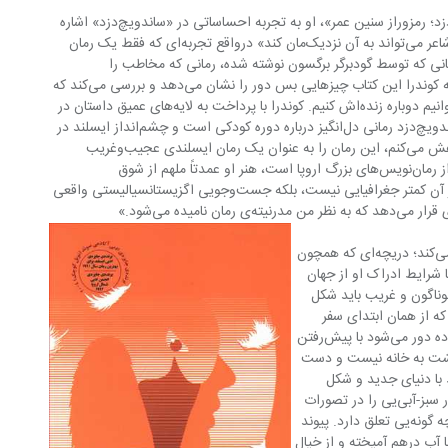
در مقدمه‌ میلان کوندرا با عنوان «ساندویچ‌دزد؛ رمزوراز سنین عمر»، او به تجربه احساساتی در «ساندویچ‌دزد» اشاره 
می‌کند که «فقط احساس این رمان‌نویس شاعر می‌تواند به آن نزدیک‌مان کند» درواقع تجربه‌ای که فقط یک رمان 
مانی که توسط گودبرگر برگسون نوشته شده، رمانی که مخاطب را 
وامی‌دارد  با داستانی همراه شود که به گفته‌ کوندرا این کتاب چیزهایی بس دور را نشان می‌دهد و بررسی می‌کند که 
نه می‌توانیم دوباره تجربه‌اش کنیم، نه می‌توانیم دوباره زنده‌اش کنیم. کوندرا با پرداخت به لایه‌های عمیق داستان در 
طی روایت به این نکته اشاره دارد که: «ساندویچ‌دزد رمانی دل‌انگیز درباره دوره کودکی است و چشم‌انداز ایسلند در 
تک تک سطرهایش پراکنده است. اما خواهش می‌کنم، این رمان را به عنوان یک رمان ایسلندی عجیب‌وغریب 
شگفت‌انگیز نخوانید. گودبرگر برگسون یکی از رمان‌نویس‌های بزرگ اروپا است، هنر او عمدتاً ملهم از شوق 
جست‌وجویی جامعه‌شناختی یا تاریخی یا از آن کمتر جغرافیایی نیست، بلکه جست‌وجویی اگزیستانسیالیستی واقعی 
ن نامیده می‌شود.»
آغاز سفر دریچه‌ای به درون روح کودک باز می‌کند؛ دریچه‌ای که همچون 
 شرایط ادراک او از جهان 
گوناگون و غریب باید شکل 
ود، چنان که از همان ابتدای سفر 
دختربچه‌ای که بار اول است از خانه و خانواده دور می‌شود با پیش‌رفتن 
هی برای بازگشت به خانه نیست و دست 
ا توان ارتباط با دنیای جدید و شکل 
تازه‌‌ای از زندگی پا بگیرد: «دخترکوچولو جانور سبز-آبی‌یی را در تصورات 
خود می‌دید، اما نمی‌دانست این جانور به چه گونه‌یی تعلق دارد. پیوند 
ا آب درهم آمیخته و از خیال 