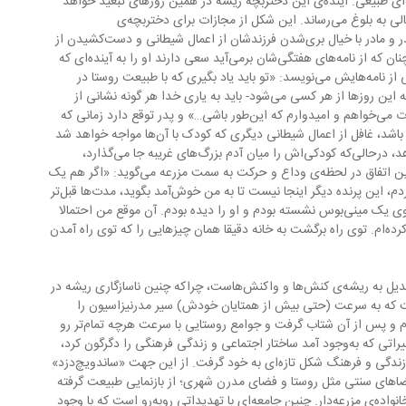
بر او تحمیل می‌شود، درست همچون چرخه‌ای طبیعی. آینده‌ی این دختربچه ریشه در همین روزهای تبعید خواهد 
داشت که او را در مرز میان کودکی و بزرگسالی به بلوغ می‌رساند. این شکل از مجازات برای دختربچه‌ی 
«ساندویچ‌دزد» سرزمینی مرزی ا‌ست، که پدر و مادر با خیال بری‌شدن فرزندشان از اعمال شیطانی و دست‌کشیدن از 
دزدی برای او تدارک دیده‌اند و خوشبینانه چنان که از نامه‌های هفتگی‌شان برمی‌آید سعی دارند او را به آینده‌ای که 
در انتظارش است امیدوار کنند، مادر در یکی از نامه‌هایش می‌نویسد: «تو باید یاد بگیری که با طبیعت روستا در 
هماهنگی زندگی کنی- این تقاضایی است که این روزها از هر کسی می‌شود- باید به یاری خدا هر گونه نشانی از 
شرارت را در وجودت از ته ریشه‌کن کنی. ازت می‌خواهم و امیدوارم که این‌طور باشی…» و پدر توقع دارد زمانی که 
به خانه برمی‌گردد برای خودش خانمی شده باشد، غافل از اعمال شیطانی دیگری که کودک با آن‌ها مواجه خواهد شد 
و بلوغ در غریبانه‌ترین حال ممکن رخ می‌دهد، درحالی‌که کودکی‌اش را میان آدم بزرگ‌های غریبه جا می‌گذارد، 
چنان‌که خودش با آگاهی و حسی مبهم از این اتفاق در لحظه‌ی وداع و حرکت به سمت مزرعه می‌گوید: «اگر هم یک 
روز، وقتی بزرگ شدم، دوباره از این راه برگردم، این پرنده دیگر اینجا نیست تا به من خوش‌آمد بگوید، مدت‌ها قبل‌تر 
مُرده، بدون اینکه حتی بداند یک روز من توی یک مینی‌بوس نشسته بودم و او را دیده بودم. آن موقع من احتمالا 
این صخره، این کوه، حتی دریا را فراموش کرده‌ام. توی راه برگشت به خانه دقیقا همان چیزهایی را که توی راه آمدن 
تضاد مورد نظر برگسون در جای‌جای رمان تبدیل به ریشه‌ی کنش‌ها و واکنش‌هاست، چراکه چنین ناسازگاری ریشه در 
ن ایسلند دارد؛ ایسلند سرزمینی ا‌ست که به سرعت (حتی بیش از همتایان خودش) سیر مدرنیزاسیون را 
گذراند، شهرنشینی در طول جنگ جهانی دوم و پس از آن شتاب گرفت و جوامع روستایی با سرعت هرچه تمام‌تر رو 
به شهرنشینی آوردند، این شهرنشینی و تغییراتی که به‌وجود آمد ساختار اجتماعی و زندگی فرهنگی را دگرگون کرد، 
طبقات جدید اجتماعی به‌وجود آمد و سبک زندگی و فرهنگ شکل تازه‌ای به خود گرفت. از این جهت «ساندویچ‌دزد» 
اد فضاهای سنتی مثل روستا و فضای مدرن شهری؛ از بازنمایی طبیعت گرفته 
تا شکل تعامل افراد حتی یک خانواده مثل خانواده‌ی مزرعه‌دار. چنین جامعه‌ای با تهدیداتی روبه‌رو است که با وجود 