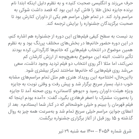
حرف می‌زند و انگلیسی صحبت کنید» و به نظرم دلیل اینکه ابتدا نام 
برنده جایزه نخل طلا را فاش کرد این بود که قصد داشت شوکی به 
مراسم وارد کند. در تمام طول مراسم هم یکی از داوران کنارش بود تا 
صحبت برگزیدگان جشنواره را برایش ترجمه کند.
بد نیست به سطح کیفی فیلم‌های این دوره از جشنواره هم اشاره کنم، 
در این دوره حضور خانم‌ها در بخش‌های مختلف پررنگ بود و به نظرم 
همین موضوع در انتخاب فیلم‌هایی که خانم‌ها کارگردانی کرده بودند 
تأثیر داشت. البته این موضوع به‌هیچ‌وجه از ارزش کارشان کم 
نمی‌کند، اما مثلا اگر روی انتخاب دو فیلم تردید وجود داشت، سعی 
می‌شد روی فیلم‌هایی که خانم‌ها ساختند تمرکز بیشتری شود. 
بااین‌حال، اختتامیه این رویداد هنری هم مثل تمام مراسم‌های مشابه 
خوب دنیا، بسیار سریع برگزار شد و پیش رفت و وقتی نوبت به جایزه 
ویژه هیئت داوران رسید و «یوهو کاسمانن» روی صحنه آمد تا جایزه‌ 
را به‌صورت مشترک با اصغر فرهادی بگیرد، گفت: «آمده بودم اینجا که 
فیلم قهرمان را ببینم و خیلی خوشحالم که در کنار شما ایستادم». بعد از 
اعطای جوایز، مراسم خیلی سریع تمام شد و به‌سرعت همه چیز به روال 
گذشته و 15 روز قبل از آغاز برگزاری جشنواره برگشت.
 شرق شماره 4056 – ۱۴۰۰ سه شنبه ۲۹ تير