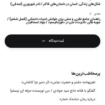
شکل‌های زندگی: انسان در داستان‌های فاکنر / نادر شهریوری (صدقی)
نوشته
بعدی
راهنمای جامع نظری و عملی برای خوانش ادبیات داستانی (فصل ششم) /
سویه های «ادبیت» متن در «فورمالیسم» / جواد اسحاقیان
ثبت دیدگاه
پرمخاطب‌ترین‌ها
تعزیه‎نامه‏ «شمر و حضرت عباس» اثر «میر عزا کاشانی»
گفتگو با فتانه حاج سید جوادی / من نویسنده حرفه ای نیستم!
درباره رمان «بامداد خمار»