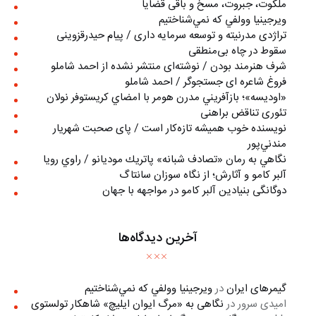
ملکوت، جبروت، مسخ و باقی قضایا
ويرجينيا وولفي كه نمي‌شناختيم
تراژدی مدرنیته و توسعه سرمایه داری / پیام حیدرقزوینی
سقوط در چاه بی‌منطقی
شرف هنرمند بودن / نوشته‌ای منتشر نشده از احمد شاملو
فروغ شاعره ای جستجوگر / احمد شاملو
«اوديسه»؛ بازآفريني مدرن هومر با امضاي كريستوفر نولان
تئوری تناقض براهنی
نويسنده خوب هميشه تازه‌كار است / پای صحبت شهريار
مندني‌پور
نگاهي به رمان «تصادف شبانه» پاتريك موديانو / راوي رويا
آلبر کامو و آثارش؛ از نگاه سوزان سانتاگ
دوگانگی بنیادین آلبر کامو در مواجهه با جهان
آخرین دیدگاه‌ها
گیمرهای ایران
در
ويرجينيا وولفي كه نمي‌شناختيم
امیدی سرور
در
نگاهی به «مرگ ايوان ايليچ» شاهکار تولستوی