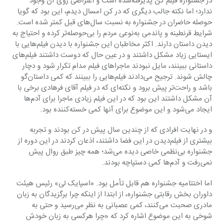
در جشنواره فیلم کن پذیرفته‌شده است و اعتراضی روی آن وجود 
ندارد؛ اما نکته جالب دیگری که در کن امسال دیدم، این بود که گویا 
حوصله حاضران در جشنواره به نسبت سال‌های قبل کمتر شده است. 
شرایط قرنطینه و پاندمی به‌نوعی مردم را بی‌حوصله‌تر کرده و احتیاج به 
دیدن داستان دارند. اکثر مخاطبان این جشنواره با دیدن فیلم‌هایی با 
ایستایی زیاد مشکل داشتند و در عین حال که دوست داشتند فیلم‌های 
داستانی ببینند، مایل نبودند ماجراهای فیلم مدام تکرار شود و دچار 
چالش شوند. ترجیح می‌دادند فیلم‌هایی را ببینند که کمی داستان‌گو 
باشد و راحت‌تر پیش برود و نکته‌ای که در فیلم آقای فرهادی برخی با 
آن مشکل داشتند این بود که در این فیلم زیادی ماجرا برای آدم‌ها 
ایجاد می‌شود و این موضوع برای آنها کمی خسته‌کننده بود.
و در نهایت افرادی که از چندین سال پیش در کن بودند و تجربه 
بیشتری از فیلم‌دیدن در این فضا داشتند، اذعان کردند در این دوره از 
جشنواره بی‌نظمی خاصی دیده می‌شد؛ همه چیز طبق روال پیش 
نمی‌رفت و آدم‌ها کمی دستپاچه بودند.
اما اختتامیه جشنواره هم قابل تأمل بود. «اسپایک لی» رئیس هیئت 
داوران بخش رقابتی جشنواره، از ابتدا از اینکه چرا برگزیدگان به زبان 
مادری صحبت می‌کنند، کمی عصبانی به نظر می‌رسید و حتی به 
شوخی به این موضوع اشاره کرد که «چرا هر‌کسی به زبان خودش 