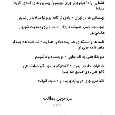
آشنایی با 10 فیلم برتر جری لوییس/ بهترین های کمدی تاریخ
سینما
لهستانی ها در ایران / یادی از کافه پولونیا در لاله زار قدیم
نويسنده خوب هميشه تازه‌كار است / پای صحبت شهريار
مندني‌پور
نامه ها و مسئله ی هدایت صادق هدایت/ شناخت هدایت از
منظر نامه های او
سوءتفاهمی به نام سلین / نویسنده و فاشیسم
خاطراتِ خانه‌ی پدری / گفت‌وگو با مهرانگيز دولتشاهي
(خواهرزاده‌ی صادق هدايت)
نقد سریالهای «ویوارد پاینز» و «ساوت‌کلیف»
تازه ترین مطالب