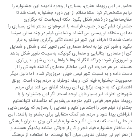
حضور در این رویداد هنری، بسیاری از وجوه نادیده این جشنواره را 
برایم مشخص‌تر کرد. مشاهداتم از این دوره جشنواره باعث شد تا 
مقایسه‌هایی در ذهنم شکل بگیرد. نکته اینجاست که برگزاری 
جشنواره فیلم کن در جنوب فرانسه با آب‌و‌هوای مدیترانه‌ای بسیاری را 
به این منطقه توریستی می‌کشاند و نمایش فیلم در چند سالن سینما 
باعث شده تا اطراف این شهر نیز تحت تأثیر برگزاری جشنواره قرار 
بگیرد و شهر کن نیز به لحاظ معماری کمی تغییر کند و شکل و شمایل 
کن از معماری ایتالیایی و معماری گوتیک، به‌سرعت تغییر شکل بدهد 
و امروزی‌تر شود؛ چراکه انگار آدم‌ها خواهان دیدن شهر مدرن‌تری 
هستند. در هر صورت کن کمی ساختار معماری گذشته خودش را از 
دست داده و به نسبت شهر نیس خیلی امروزی‌تر شده. اما دلیل دیگر 
محبوبیت جشنواره فیلم کن، رابطه دوطرفه با مردم بوده است. رونق 
اقتصادی که به جهت برگزاری این رویداد اتفاق می‌افتد برای مردم 
شهرهای اطراف نیز بسیار قابل توجه است. اگر این جشنواره را با 
رویداد فیلم فجر قیاس کنیم متوجه می‌شویم که متأسفانه نتوانستیم 
جشنواره فیلم فجر را اجتماعی کنیم و فضایی را بسازیم که بیزنس‌هایی 
اطرافش پیدا شود و مردم هم کمک متقابلی برای جشنواره باشند. این 
در حالی است که به دلیل تأثیر جشنواره فیلم کن روی مدیران فرهنگی 
ما، ساختار جشنواره فیلم فجر و کن از جهاتی مشابه یکدیگر هستند و 
از نظر اجرائی چندان تفاوتی میان آنها نیست، اما استفاده از فرهنگ 