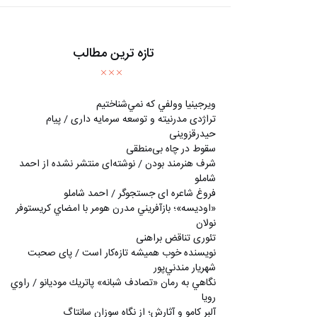
تازه ترین مطالب
ويرجينيا وولفي كه نمي‌شناختيم
تراژدی مدرنیته و توسعه سرمایه داری / پیام
حیدرقزوینی
سقوط در چاه بی‌منطقی
شرف هنرمند بودن / نوشته‌ای منتشر نشده از احمد
شاملو
فروغ شاعره ای جستجوگر / احمد شاملو
«اوديسه»؛ بازآفريني مدرن هومر با امضاي كريستوفر
نولان
تئوری تناقض براهنی
نويسنده خوب هميشه تازه‌كار است / پای صحبت
شهريار مندني‌پور
نگاهي به رمان «تصادف شبانه» پاتريك موديانو / راوي
رويا
آلبر کامو و آثارش؛ از نگاه سوزان سانتاگ