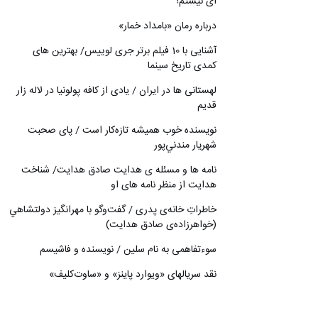
ای نیستم!
درباره رمان «بامداد خمار»
آشنایی با 10 فیلم برتر جری لوییس/ بهترین های
کمدی تاریخ سینما
لهستانی ها در ایران / یادی از کافه پولونیا در لاله زار
قدیم
نويسنده خوب هميشه تازه‌كار است / پای صحبت
شهريار مندني‌پور
نامه ها و مسئله ی هدایت صادق هدایت/ شناخت
هدایت از منظر نامه های او
خاطراتِ خانه‌ی پدری / گفت‌وگو با مهرانگيز دولتشاهي
(خواهرزاده‌ی صادق هدايت)
سوءتفاهمی به نام سلین / نویسنده و فاشیسم
نقد سریالهای «ویوارد پاینز» و «ساوت‌کلیف»