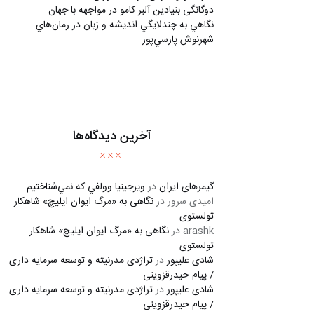
دوگانگی بنیادین آلبر کامو در مواجهه با جهان
نگاهي به چندلايگي انديشه و زبان در رمان‌هاي
شهرنوش پارسي‌پور
آخرین دیدگاه‌ها
گیمرهای ایران
در
ويرجينيا وولفي كه نمي‌شناختيم
امیدی سرور
در
نگاهی به «مرگ ايوان ايليچ» شاهکار
تولستوی
arashk
در
نگاهی به «مرگ ايوان ايليچ» شاهکار
تولستوی
شادی علیپور
در
تراژدی مدرنیته و توسعه سرمایه داری
/ پیام حیدرقزوینی
شادی علیپور
در
تراژدی مدرنیته و توسعه سرمایه داری
/ پیام حیدرقزوینی