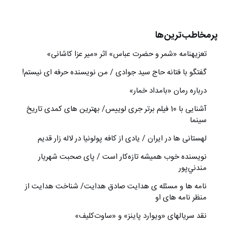
پرمخاطب‌ترین‌ها
تعزیه‎نامه‏ «شمر و حضرت عباس» اثر «میر عزا کاشانی»
گفتگو با فتانه حاج سید جوادی / من نویسنده حرفه ای نیستم!
درباره رمان «بامداد خمار»
آشنایی با 10 فیلم برتر جری لوییس/ بهترین های کمدی تاریخ
سینما
لهستانی ها در ایران / یادی از کافه پولونیا در لاله زار قدیم
نويسنده خوب هميشه تازه‌كار است / پای صحبت شهريار
مندني‌پور
نامه ها و مسئله ی هدایت صادق هدایت/ شناخت هدایت از
منظر نامه های او
نقد سریالهای «ویوارد پاینز» و «ساوت‌کلیف»