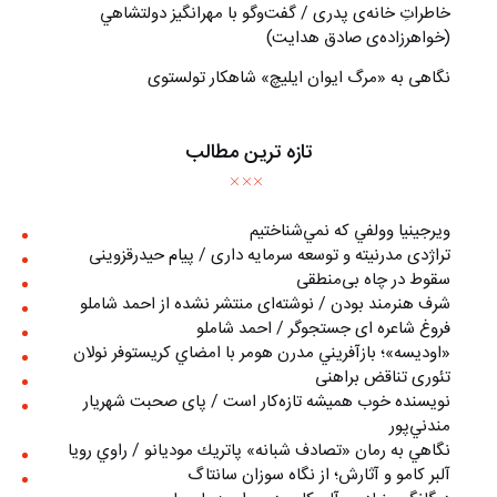
خاطراتِ خانه‌ی پدری / گفت‌وگو با مهرانگيز دولتشاهي
(خواهرزاده‌ی صادق هدايت)
نگاهی به «مرگ ايوان ايليچ» شاهکار تولستوی
تازه ترین مطالب
ويرجينيا وولفي كه نمي‌شناختيم
تراژدی مدرنیته و توسعه سرمایه داری / پیام حیدرقزوینی
سقوط در چاه بی‌منطقی
شرف هنرمند بودن / نوشته‌ای منتشر نشده از احمد شاملو
فروغ شاعره ای جستجوگر / احمد شاملو
«اوديسه»؛ بازآفريني مدرن هومر با امضاي كريستوفر نولان
تئوری تناقض براهنی
نويسنده خوب هميشه تازه‌كار است / پای صحبت شهريار
مندني‌پور
نگاهي به رمان «تصادف شبانه» پاتريك موديانو / راوي رويا
آلبر کامو و آثارش؛ از نگاه سوزان سانتاگ