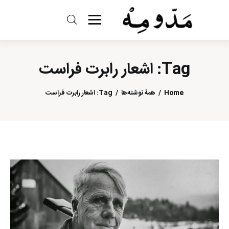
مد و مه
Tag: اشعار رابرت فراست
ادبیات
سینما
Home
همهٔ نوشته‌ها
Tag: اشعار رابرت فراست
کتاب
از اقالیم دگر
درباره ما