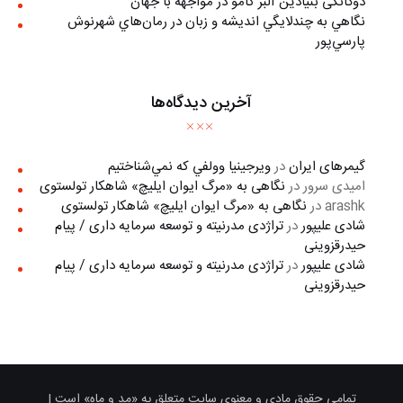
دوگانگی بنیادین آلبر کامو در مواجهه با جهان
نگاهي به چندلايگي انديشه و زبان در رمان‌هاي شهرنوش
پارسي‌پور
آخرین دیدگاه‌ها
گیمرهای ایران
در
ويرجينيا وولفي كه نمي‌شناختيم
امیدی سرور
در
نگاهی به «مرگ ايوان ايليچ» شاهکار تولستوی
arashk
در
نگاهی به «مرگ ايوان ايليچ» شاهکار تولستوی
شادی علیپور
در
تراژدی مدرنیته و توسعه سرمایه داری / پیام
حیدرقزوینی
شادی علیپور
در
تراژدی مدرنیته و توسعه سرمایه داری / پیام
حیدرقزوینی
تمامی حقوقِ مادی و معنوی سایت متعلق به «مد و ماه» است |