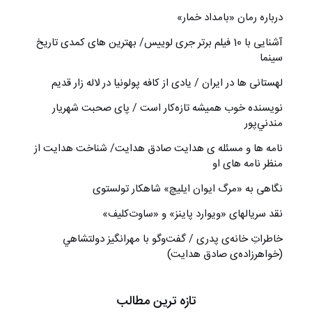
درباره رمان «بامداد خمار»
آشنایی با 10 فیلم برتر جری لوییس/ بهترین های کمدی تاریخ
سینما
لهستانی ها در ایران / یادی از کافه پولونیا در لاله زار قدیم
نويسنده خوب هميشه تازه‌كار است / پای صحبت شهريار
مندني‌پور
نامه ها و مسئله ی هدایت صادق هدایت/ شناخت هدایت از
منظر نامه های او
نگاهی به «مرگ ايوان ايليچ» شاهکار تولستوی
نقد سریالهای «ویوارد پاینز» و «ساوت‌کلیف»
خاطراتِ خانه‌ی پدری / گفت‌وگو با مهرانگيز دولتشاهي
(خواهرزاده‌ی صادق هدايت)
تازه ترین مطالب