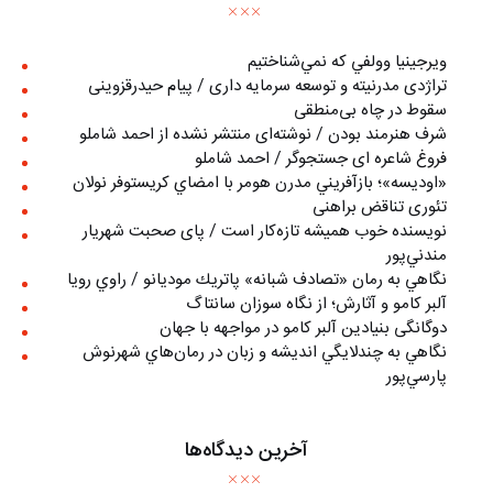
ويرجينيا وولفي كه نمي‌شناختيم
تراژدی مدرنیته و توسعه سرمایه داری / پیام حیدرقزوینی
سقوط در چاه بی‌منطقی
شرف هنرمند بودن / نوشته‌ای منتشر نشده از احمد شاملو
فروغ شاعره ای جستجوگر / احمد شاملو
«اوديسه»؛ بازآفريني مدرن هومر با امضاي كريستوفر نولان
تئوری تناقض براهنی
نويسنده خوب هميشه تازه‌كار است / پای صحبت شهريار
مندني‌پور
نگاهي به رمان «تصادف شبانه» پاتريك موديانو / راوي رويا
آلبر کامو و آثارش؛ از نگاه سوزان سانتاگ
دوگانگی بنیادین آلبر کامو در مواجهه با جهان
نگاهي به چندلايگي انديشه و زبان در رمان‌هاي شهرنوش
پارسي‌پور
آخرین دیدگاه‌ها