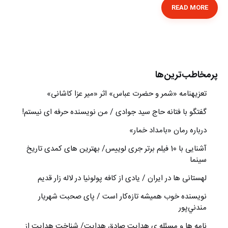
READ MORE
پرمخاطب‌ترین‌ها
تعزیه‎نامه‏ «شمر و حضرت عباس» اثر «میر عزا کاشانی»
گفتگو با فتانه حاج سید جوادی / من نویسنده حرفه ای نیستم!
درباره رمان «بامداد خمار»
آشنایی با 10 فیلم برتر جری لوییس/ بهترین های کمدی تاریخ
سینما
لهستانی ها در ایران / یادی از کافه پولونیا در لاله زار قدیم
نويسنده خوب هميشه تازه‌كار است / پای صحبت شهريار
مندني‌پور
نامه ها و مسئله ی هدایت صادق هدایت/ شناخت هدایت از