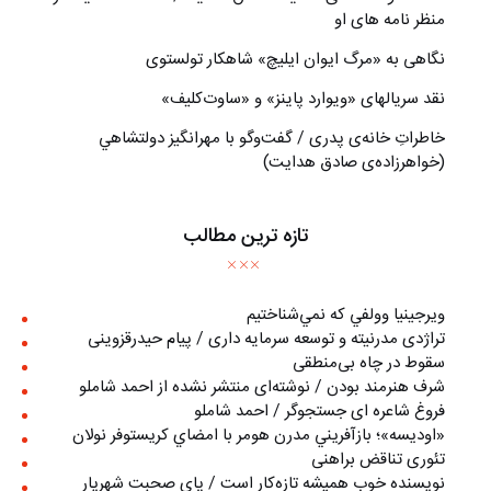
منظر نامه های او
نگاهی به «مرگ ايوان ايليچ» شاهکار تولستوی
نقد سریالهای «ویوارد پاینز» و «ساوت‌کلیف»
خاطراتِ خانه‌ی پدری / گفت‌وگو با مهرانگيز دولتشاهي
(خواهرزاده‌ی صادق هدايت)
تازه ترین مطالب
ويرجينيا وولفي كه نمي‌شناختيم
تراژدی مدرنیته و توسعه سرمایه داری / پیام حیدرقزوینی
سقوط در چاه بی‌منطقی
شرف هنرمند بودن / نوشته‌ای منتشر نشده از احمد شاملو
فروغ شاعره ای جستجوگر / احمد شاملو
«اوديسه»؛ بازآفريني مدرن هومر با امضاي كريستوفر نولان
تئوری تناقض براهنی
نويسنده خوب هميشه تازه‌كار است / پای صحبت شهريار