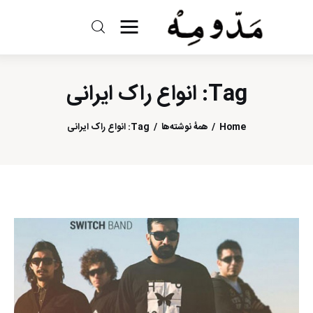
مد و مه
Tag: انواع راک ایرانی
ادبیات
سینما
Home
همهٔ نوشته‌ها
Tag: انواع راک ایرانی
کتاب
از اقالیم دگر
درباره ما