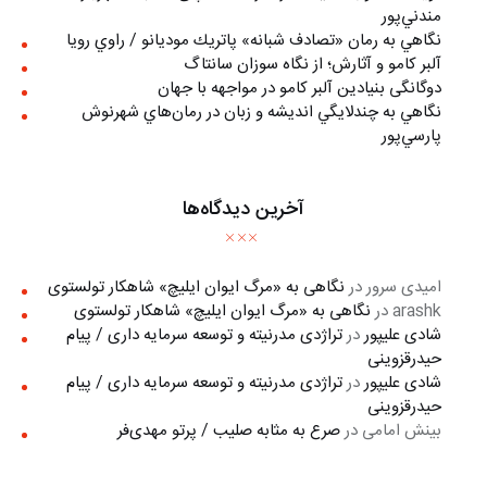
مندني‌پور
نگاهي به رمان «تصادف شبانه» پاتريك موديانو / راوي رويا
آلبر کامو و آثارش؛ از نگاه سوزان سانتاگ
دوگانگی بنیادین آلبر کامو در مواجهه با جهان
نگاهي به چندلايگي انديشه و زبان در رمان‌هاي شهرنوش
پارسي‌پور
آخرین دیدگاه‌ها
امیدی سرور
در
نگاهی به «مرگ ايوان ايليچ» شاهکار تولستوی
arashk
در
نگاهی به «مرگ ايوان ايليچ» شاهکار تولستوی
شادی علیپور
در
تراژدی مدرنیته و توسعه سرمایه داری / پیام
حیدرقزوینی
شادی علیپور
در
تراژدی مدرنیته و توسعه سرمایه داری / پیام
حیدرقزوینی
بینش امامی
در
صرع به مثابه صلیب / پرتو مهدی‌فر