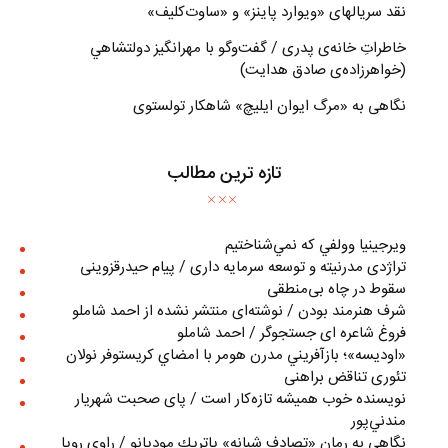
نقد سریالهای «ویوارد پاینز» و «ساوت‌کلیف»
خاطراتِ خانه‌ی پدری / گفت‌وگو با مهرانگيز دولتشاهي
(خواهرزاده‌ی صادق هدايت)
نگاهی به «مرگ ايوان ايليچ» شاهکار تولستوی
تازه ترین مطالب
ويرجينيا وولفي كه نمي‌شناختيم
تراژدی مدرنیته و توسعه سرمایه داری / پیام حیدرقزوینی
سقوط در چاه بی‌منطقی
شرف هنرمند بودن / نوشته‌ای منتشر نشده از احمد شاملو
فروغ شاعره ای جستجوگر / احمد شاملو
«اوديسه»؛ بازآفريني مدرن هومر با امضاي كريستوفر نولان
تئوری تناقض براهنی
نويسنده خوب هميشه تازه‌كار است / پای صحبت شهريار
مندني‌پور
نگاهي به رمان «تصادف شبانه» پاتريك موديانو / راوي رويا