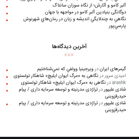
آلبر کامو و آثارش؛ از نگاه سوزان سانتاگ
دوگانگی بنیادین آلبر کامو در مواجهه با جهان
نگاهي به چندلايگي انديشه و زبان در رمان‌هاي شهرنوش
پارسي‌پور
آخرین دیدگاه‌ها
گیمرهای ایران
در
ويرجينيا وولفي كه نمي‌شناختيم
امیدی سرور
در
نگاهی به «مرگ ايوان ايليچ» شاهکار تولستوی
arashk
در
نگاهی به «مرگ ايوان ايليچ» شاهکار تولستوی
شادی علیپور
در
تراژدی مدرنیته و توسعه سرمایه داری / پیام
حیدرقزوینی
شادی علیپور
در
تراژدی مدرنیته و توسعه سرمایه داری / پیام
حیدرقزوینی