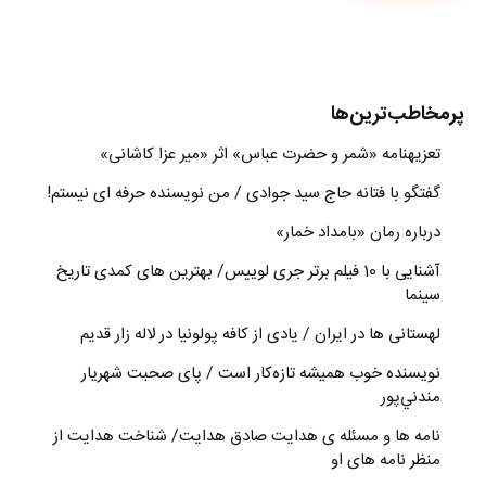
پرمخاطب‌ترین‌ها
تعزیه‎نامه‏ «شمر و حضرت عباس» اثر «میر عزا کاشانی»
گفتگو با فتانه حاج سید جوادی / من نویسنده حرفه ای نیستم!
درباره رمان «بامداد خمار»
آشنایی با 10 فیلم برتر جری لوییس/ بهترین های کمدی تاریخ
سینما
لهستانی ها در ایران / یادی از کافه پولونیا در لاله زار قدیم
نويسنده خوب هميشه تازه‌كار است / پای صحبت شهريار
مندني‌پور
نامه ها و مسئله ی هدایت صادق هدایت/ شناخت هدایت از
منظر نامه های او