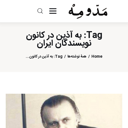
مد و مه
Tag: به آذین در کانون
ادبیات
نویسندگان ایران
سینما
Home
همهٔ نوشته‌ها
Tag: به آذین در کانون...
کتاب
از اقالیم دگر
درباره ما