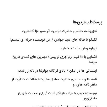
پرمخاطب‌ترین‌ها
تعزیه‎نامه‏ «شمر و حضرت عباس» اثر «میر عزا کاشانی»
گفتگو با فتانه حاج سید جوادی / من نویسنده حرفه ای نیستم!
درباره رمان «بامداد خمار»
آشنایی با 10 فیلم برتر جری لوییس/ بهترین های کمدی تاریخ
سینما
لهستانی ها در ایران / یادی از کافه پولونیا در لاله زار قدیم
نامه ها و مسئله ی هدایت صادق هدایت/ شناخت هدایت از
منظر نامه های او
نويسنده خوب هميشه تازه‌كار است / پای صحبت شهريار
مندني‌پور