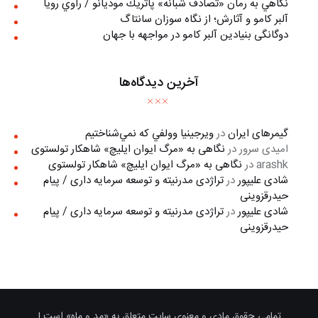
نگاهي به رمان «تصادف شبانه» پاتريك موديانو / راوي رويا
آلبر کامو و آثارش؛ از نگاه سوزان سانتاگ
دوگانگی بنیادین آلبر کامو در مواجهه با جهان
آخرین دیدگاه‌ها
گیمرهای ایران
در
ويرجينيا وولفي كه نمي‌شناختيم
امیدی سرور
در
نگاهی به «مرگ ايوان ايليچ» شاهکار تولستوی
arashk
در
نگاهی به «مرگ ايوان ايليچ» شاهکار تولستوی
شادی علیپور
در
تراژدی مدرنیته و توسعه سرمایه داری / پیام
حیدرقزوینی
شادی علیپور
در
تراژدی مدرنیته و توسعه سرمایه داری / پیام
حیدرقزوینی
تمامی حقوقِ مادی و معنوی سایت متعلق به «مد و ماه» است |