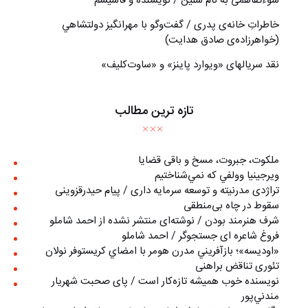
سوءتفاهمی به نام سلین / نویسنده و فاشیسم
خاطراتِ خانه‌ی پدری / گفت‌وگو با مهرانگيز دولتشاهي
(خواهرزاده‌ی صادق هدايت)
نقد سریالهای «ویوارد پاینز» و «ساوت‌کلیف»
تازه ترین مطالب
ملکوت، جبروت، مسخ و باقی قضایا
ويرجينيا وولفي كه نمي‌شناختيم
تراژدی مدرنیته و توسعه سرمایه داری / پیام حیدرقزوینی
سقوط در چاه بی‌منطقی
شرف هنرمند بودن / نوشته‌ای منتشر نشده از احمد شاملو
فروغ شاعره ای جستجوگر / احمد شاملو
«اوديسه»؛ بازآفريني مدرن هومر با امضاي كريستوفر نولان
تئوری تناقض براهنی
نويسنده خوب هميشه تازه‌كار است / پای صحبت شهريار
مندني‌پور