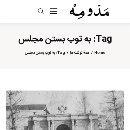
مد و مه
Tag: به توب بستن مجلس
ادبیات
سینما
Home
همهٔ نوشته‌ها
Tag: به توب بستن مجلس
کتاب
از اقالیم دگر
درباره ما