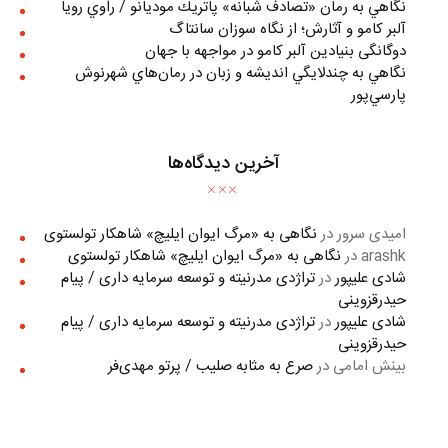
نگاهي به رمان «تصادف شبانه» پاتريك موديانو / راوي رويا
آلبر کامو و آثارش؛ از نگاه سوزان سانتاگ
دوگانگی بنیادین آلبر کامو در مواجهه با جهان
نگاهي به چندلايگي انديشه و زبان در رمان‌هاي شهرنوش
پارسي‌پور
آخرین دیدگاه‌ها
امیدی سرور
در
نگاهی به «مرگ ايوان ايليچ» شاهکار تولستوی
arashk
در
نگاهی به «مرگ ايوان ايليچ» شاهکار تولستوی
شادی علیپور
در
تراژدی مدرنیته و توسعه سرمایه داری / پیام
حیدرقزوینی
شادی علیپور
در
تراژدی مدرنیته و توسعه سرمایه داری / پیام
حیدرقزوینی
بینش امامی
در
صرع به مثابه صلیب / پرتو مهدی‌فر