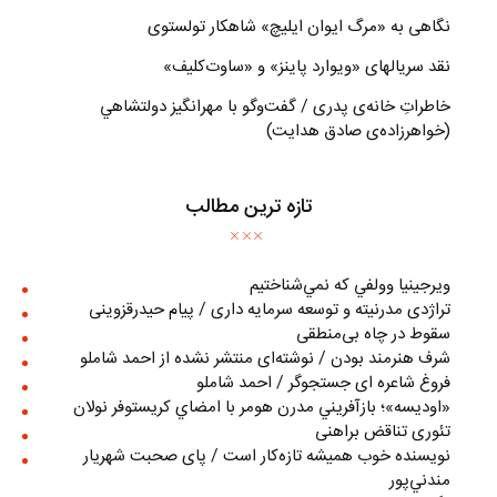
نگاهی به «مرگ ايوان ايليچ» شاهکار تولستوی
نقد سریالهای «ویوارد پاینز» و «ساوت‌کلیف»
خاطراتِ خانه‌ی پدری / گفت‌وگو با مهرانگيز دولتشاهي
(خواهرزاده‌ی صادق هدايت)
تازه ترین مطالب
ويرجينيا وولفي كه نمي‌شناختيم
تراژدی مدرنیته و توسعه سرمایه داری / پیام حیدرقزوینی
سقوط در چاه بی‌منطقی
شرف هنرمند بودن / نوشته‌ای منتشر نشده از احمد شاملو
فروغ شاعره ای جستجوگر / احمد شاملو
«اوديسه»؛ بازآفريني مدرن هومر با امضاي كريستوفر نولان
تئوری تناقض براهنی
نويسنده خوب هميشه تازه‌كار است / پای صحبت شهريار
مندني‌پور