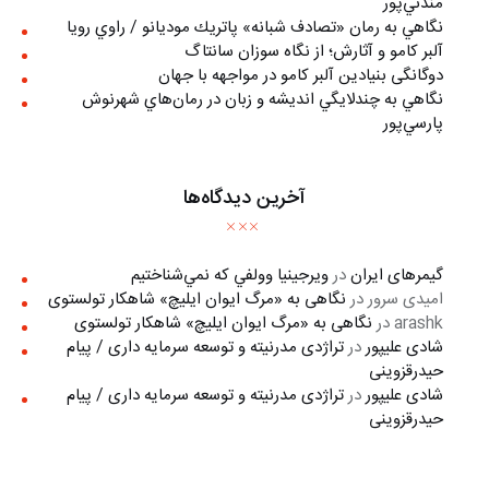
مندني‌پور
نگاهي به رمان «تصادف شبانه» پاتريك موديانو / راوي رويا
آلبر کامو و آثارش؛ از نگاه سوزان سانتاگ
دوگانگی بنیادین آلبر کامو در مواجهه با جهان
نگاهي به چندلايگي انديشه و زبان در رمان‌هاي شهرنوش
پارسي‌پور
آخرین دیدگاه‌ها
گیمرهای ایران
در
ويرجينيا وولفي كه نمي‌شناختيم
امیدی سرور
در
نگاهی به «مرگ ايوان ايليچ» شاهکار تولستوی
arashk
در
نگاهی به «مرگ ايوان ايليچ» شاهکار تولستوی
شادی علیپور
در
تراژدی مدرنیته و توسعه سرمایه داری / پیام
حیدرقزوینی
شادی علیپور
در
تراژدی مدرنیته و توسعه سرمایه داری / پیام
حیدرقزوینی