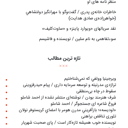
منظر نامه های او
خاطراتِ خانه‌ی پدری / گفت‌وگو با مهرانگيز دولتشاهي
(خواهرزاده‌ی صادق هدايت)
نقد سریالهای «ویوارد پاینز» و «ساوت‌کلیف»
سوءتفاهمی به نام سلین / نویسنده و فاشیسم
تازه ترین مطالب
ويرجينيا وولفي كه نمي‌شناختيم
تراژدی مدرنیته و توسعه سرمایه داری / پیام حیدرقزوینی
سقوط در چاه بی‌منطقی
شرف هنرمند بودن / نوشته‌ای منتشر نشده از احمد شاملو
فروغ شاعره ای جستجوگر / احمد شاملو
«اوديسه»؛ بازآفريني مدرن هومر با امضاي كريستوفر نولان
تئوری تناقض براهنی
نويسنده خوب هميشه تازه‌كار است / پای صحبت شهريار