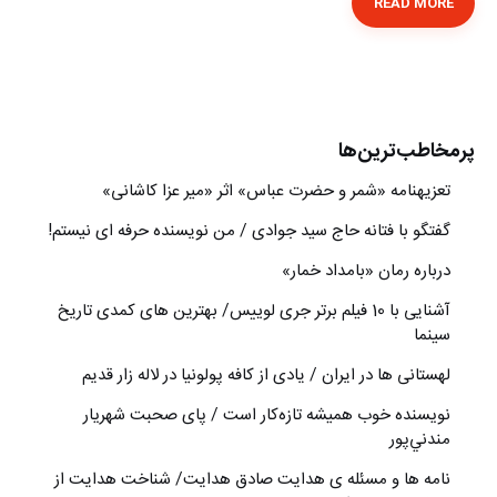
READ MORE
پرمخاطب‌ترین‌ها
تعزیه‎نامه‏ «شمر و حضرت عباس» اثر «میر عزا کاشانی»
گفتگو با فتانه حاج سید جوادی / من نویسنده حرفه ای نیستم!
درباره رمان «بامداد خمار»
آشنایی با 10 فیلم برتر جری لوییس/ بهترین های کمدی تاریخ
سینما
لهستانی ها در ایران / یادی از کافه پولونیا در لاله زار قدیم
نويسنده خوب هميشه تازه‌كار است / پای صحبت شهريار
مندني‌پور
نامه ها و مسئله ی هدایت صادق هدایت/ شناخت هدایت از