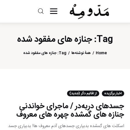
مد و مه
Tag: جنازه های مفقود شده
ادبیات
سینما
Home
همهٔ نوشته‌ها
Tag: جنازه های مفقود شده
کتاب
از اقالیم دگر
اخبار برگزیده
از اقالیم دگر (جدید)
درباره ما
جسدهای دربه‌در / ماجرای خواندنی
جنازه های گمشده چهره های معروف
اسکلت های گمشده بدبیاری جسدهای آدم معروف ها! بدبیاری جسد