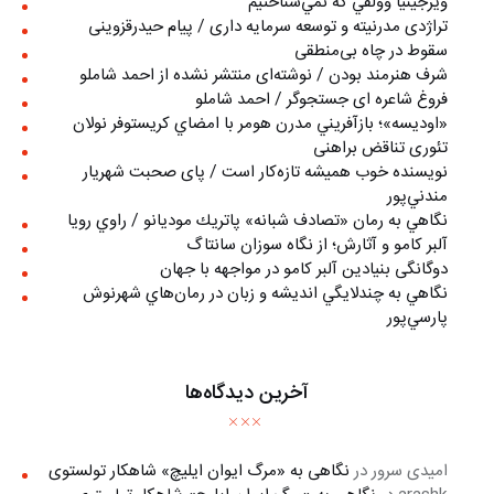
ويرجينيا وولفي كه نمي‌شناختيم
تراژدی مدرنیته و توسعه سرمایه داری / پیام حیدرقزوینی
سقوط در چاه بی‌منطقی
شرف هنرمند بودن / نوشته‌ای منتشر نشده از احمد شاملو
فروغ شاعره ای جستجوگر / احمد شاملو
«اوديسه»؛ بازآفريني مدرن هومر با امضاي كريستوفر نولان
تئوری تناقض براهنی
نويسنده خوب هميشه تازه‌كار است / پای صحبت شهريار
مندني‌پور
نگاهي به رمان «تصادف شبانه» پاتريك موديانو / راوي رويا
آلبر کامو و آثارش؛ از نگاه سوزان سانتاگ
دوگانگی بنیادین آلبر کامو در مواجهه با جهان
نگاهي به چندلايگي انديشه و زبان در رمان‌هاي شهرنوش
پارسي‌پور
آخرین دیدگاه‌ها
امیدی سرور
در
نگاهی به «مرگ ايوان ايليچ» شاهکار تولستوی