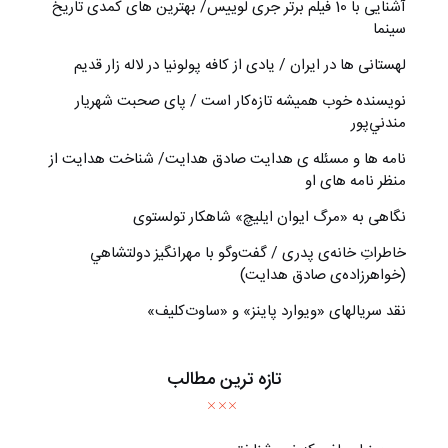
آشنایی با 10 فیلم برتر جری لوییس/ بهترین های کمدی تاریخ
سینما
لهستانی ها در ایران / یادی از کافه پولونیا در لاله زار قدیم
نويسنده خوب هميشه تازه‌كار است / پای صحبت شهريار
مندني‌پور
نامه ها و مسئله ی هدایت صادق هدایت/ شناخت هدایت از
منظر نامه های او
نگاهی به «مرگ ايوان ايليچ» شاهکار تولستوی
خاطراتِ خانه‌ی پدری / گفت‌وگو با مهرانگيز دولتشاهي
(خواهرزاده‌ی صادق هدايت)
نقد سریالهای «ویوارد پاینز» و «ساوت‌کلیف»
تازه ترین مطالب