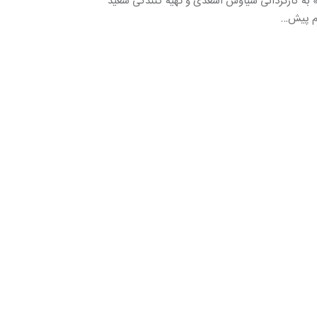
 به کارگردانى سیاوش اسعدى و تهیه کنندگى سعید
یم پیش…