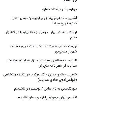
ای نیستم!
درباره رمان «بامداد خمار»
آشنایی با 10 فیلم برتر جری لوییس/ بهترین های
کمدی تاریخ سینما
لهستانی ها در ایران / یادی از کافه پولونیا در لاله زار
قدیم
نويسنده خوب هميشه تازه‌كار است / پای صحبت
شهريار مندني‌پور
نامه ها و مسئله ی هدایت صادق هدایت/ شناخت
هدایت از منظر نامه های او
خاطراتِ خانه‌ی پدری / گفت‌وگو با مهرانگيز دولتشاهي
(خواهرزاده‌ی صادق هدايت)
سوءتفاهمی به نام سلین / نویسنده و فاشیسم
نقد سریالهای «ویوارد پاینز» و «ساوت‌کلیف»