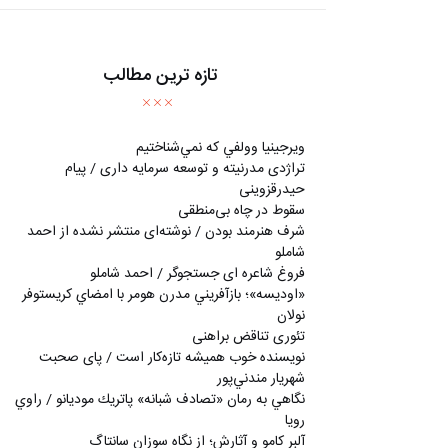
تازه ترین مطالب
ويرجينيا وولفي كه نمي‌شناختيم
تراژدی مدرنیته و توسعه سرمایه داری / پیام
حیدرقزوینی
سقوط در چاه بی‌منطقی
شرف هنرمند بودن / نوشته‌ای منتشر نشده از احمد
شاملو
فروغ شاعره ای جستجوگر / احمد شاملو
«اوديسه»؛ بازآفريني مدرن هومر با امضاي كريستوفر
نولان
تئوری تناقض براهنی
نويسنده خوب هميشه تازه‌كار است / پای صحبت
شهريار مندني‌پور
نگاهي به رمان «تصادف شبانه» پاتريك موديانو / راوي
رويا
آلبر کامو و آثارش؛ از نگاه سوزان سانتاگ