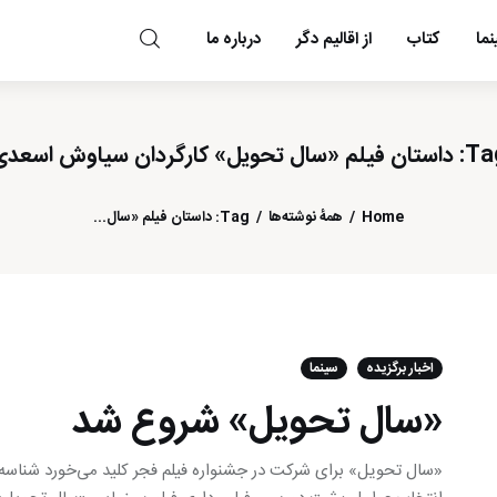
ما
کتاب
از اقالیم دگر
درباره ما
مد و مه
فیلم «سال تحویل» کارگردان سیاوش اسعدی
Home
همهٔ نوشته‌ها
Tag: داستان فیلم «سال...
اخبار برگزیده
سینما
«سال تحویل» شروع شد