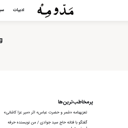
ادبیات
سین
Tag: داستان 
پرمخاطب‌ترین‌ها
تعزیه‎نامه‏ «شمر و حضرت عباس» اثر «میر عزا کاشانی»
گفتگو با فتانه حاج سید جوادی / من نویسنده حرفه