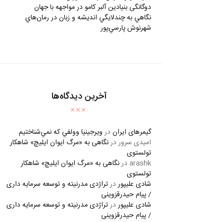
دوگانگی بنیادین آلبر کامو در مواجهه با جهان
نگاهي به چندلايگي انديشه و زبان در رمان‌هاي
شهرنوش پارسي‌پور
آخرین دیدگاه‌ها
گیمرهای ایران
در
ويرجينيا وولفي كه نمي‌شناختيم
امیدی سرور
در
نگاهی به «مرگ ايوان ايليچ» شاهکار
تولستوی
arashk
در
نگاهی به «مرگ ايوان ايليچ» شاهکار
تولستوی
شادی علیپور
در
تراژدی مدرنیته و توسعه سرمایه داری
/ پیام حیدرقزوینی
شادی علیپور
در
تراژدی مدرنیته و توسعه سرمایه داری
/ پیام حیدرقزوینی