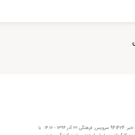
ادبیات
سینما
کتاب
از اقالیم دگر
درباره ما
«سال تحویل» براى شرکت در جشنواره فیلم فجر کلید می‌خورد شناسه خبر: 941424 سرویس: فرهنگی ۲۲ آذر ۱۳۹۴ - ۱۴:۱۲ با