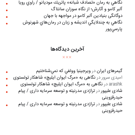
نگاهي به رمان «تصادف شبانه» پاتريك موديانو / راوي رويا
آلبر کامو و آثارش؛ از نگاه سوزان سانتاگ
دوگانگی بنیادین آلبر کامو در مواجهه با جهان
نگاهي به چندلايگي انديشه و زبان در رمان‌هاي شهرنوش
پارسي‌پور
آخرین دیدگاه‌ها
گیمرهای ایران
در
ويرجينيا وولفي كه نمي‌شناختيم
امیدی سرور
در
نگاهی به «مرگ ايوان ايليچ» شاهکار تولستوی
arashk
در
نگاهی به «مرگ ايوان ايليچ» شاهکار تولستوی
شادی علیپور
در
تراژدی مدرنیته و توسعه سرمایه داری / پیام
حیدرقزوینی
شادی علیپور
در
تراژدی مدرنیته و توسعه سرمایه داری / پیام
حیدرقزوینی