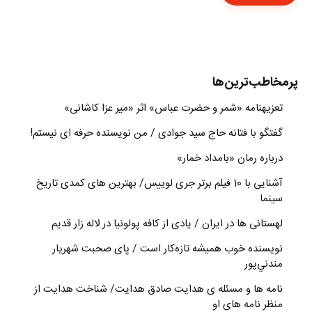
پرمخاطب‌ترین‌ها
تعزیه‎نامه‏ «شمر و حضرت عباس» اثر «میر عزا کاشانی»
گفتگو با فتانه حاج سید جوادی / من نویسنده حرفه ای نیستم!
درباره رمان «بامداد خمار»
آشنایی با 10 فیلم برتر جری لوییس/ بهترین های کمدی تاریخ
سینما
لهستانی ها در ایران / یادی از کافه پولونیا در لاله زار قدیم
نويسنده خوب هميشه تازه‌كار است / پای صحبت شهريار
مندني‌پور
نامه ها و مسئله ی هدایت صادق هدایت/ شناخت هدایت از
منظر نامه های او