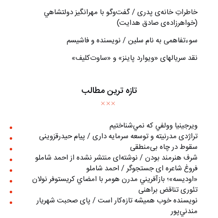
خاطراتِ خانه‌ی پدری / گفت‌وگو با مهرانگيز دولتشاهي
(خواهرزاده‌ی صادق هدايت)
سوءتفاهمی به نام سلین / نویسنده و فاشیسم
نقد سریالهای «ویوارد پاینز» و «ساوت‌کلیف»
تازه ترین مطالب
ويرجينيا وولفي كه نمي‌شناختيم
تراژدی مدرنیته و توسعه سرمایه داری / پیام حیدرقزوینی
سقوط در چاه بی‌منطقی
شرف هنرمند بودن / نوشته‌ای منتشر نشده از احمد شاملو
فروغ شاعره ای جستجوگر / احمد شاملو
«اوديسه»؛ بازآفريني مدرن هومر با امضاي كريستوفر نولان
تئوری تناقض براهنی
نويسنده خوب هميشه تازه‌كار است / پای صحبت شهريار
مندني‌پور