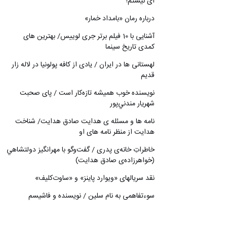
ای نیستم!
درباره رمان «بامداد خمار»
آشنایی با 10 فیلم برتر جری لوییس/ بهترین های
کمدی تاریخ سینما
لهستانی ها در ایران / یادی از کافه پولونیا در لاله زار
قدیم
نويسنده خوب هميشه تازه‌كار است / پای صحبت
شهريار مندني‌پور
نامه ها و مسئله ی هدایت صادق هدایت/ شناخت
هدایت از منظر نامه های او
خاطراتِ خانه‌ی پدری / گفت‌وگو با مهرانگيز دولتشاهي
(خواهرزاده‌ی صادق هدايت)
نقد سریالهای «ویوارد پاینز» و «ساوت‌کلیف»
سوءتفاهمی به نام سلین / نویسنده و فاشیسم