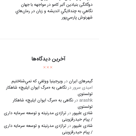
دوگانگی بنیادین آلبر کامو در مواجهه با جهان
نگاهي به چندلايگي انديشه و زبان در رمان‌هاي
شهرنوش پارسي‌پور
آخرین دیدگاه‌ها
گیمرهای ایران
در
ويرجينيا وولفي كه نمي‌شناختيم
امیدی سرور
در
نگاهی به «مرگ ايوان ايليچ» شاهکار
تولستوی
arashk
در
نگاهی به «مرگ ايوان ايليچ» شاهکار
تولستوی
شادی علیپور
در
تراژدی مدرنیته و توسعه سرمایه داری
/ پیام حیدرقزوینی
شادی علیپور
در
تراژدی مدرنیته و توسعه سرمایه داری
/ پیام حیدرقزوینی