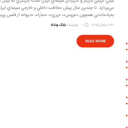
نيكي كريمي بازيگر و كارگردان سينماي ايران است؛ بازيگري كه بيش 
مي‌پردازد. تا چندين سال پيش مخاطب داخلي و خارجي سينماي ايران 
به‌يادماندني همچون «عروس»، «پري»، «سارا»، «ديوانه از قفس پريد»
30 دسامبر 2015
نویسنده
بابک ونداد
0
READ MORE