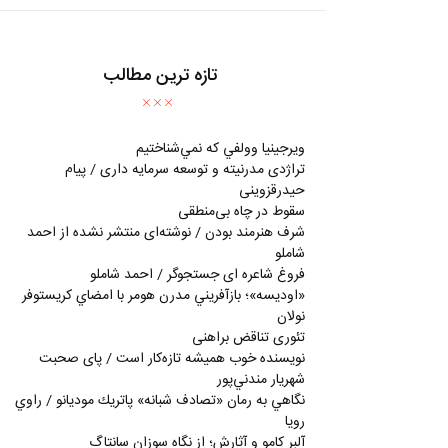
تازه ترین مطالب
ويرجينيا وولفي كه نمي‌شناختيم
تراژدی مدرنیته و توسعه سرمایه داری / پیام
حیدرقزوینی
سقوط در چاه بی‌منطقی
شرف هنرمند بودن / نوشته‌ای منتشر نشده از احمد
شاملو
فروغ شاعره ای جستجوگر / احمد شاملو
«اوديسه»؛ بازآفريني مدرن هومر با امضاي كريستوفر
نولان
تئوری تناقض براهنی
نويسنده خوب هميشه تازه‌كار است / پای صحبت
شهريار مندني‌پور
نگاهي به رمان «تصادف شبانه» پاتريك موديانو / راوي
رويا
آلبر کامو و آثارش؛ از نگاه سوزان سانتاگ