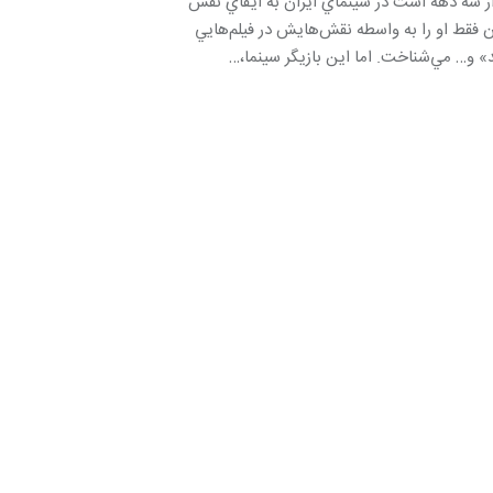
از سه دهه است در سينماي ايران به ايفاي نقش
فقط او را به واسطه نقش‌هايش در فيلم‌هايي
 و… مي‌شناخت. اما اين بازيگر سينما،…