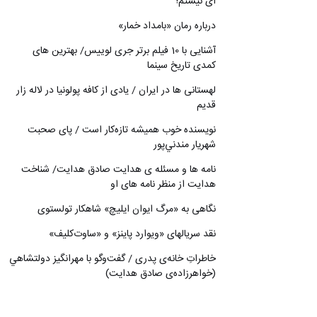
ای نیستم!
درباره رمان «بامداد خمار»
آشنایی با 10 فیلم برتر جری لوییس/ بهترین های
کمدی تاریخ سینما
لهستانی ها در ایران / یادی از کافه پولونیا در لاله زار
قدیم
نويسنده خوب هميشه تازه‌كار است / پای صحبت
شهريار مندني‌پور
نامه ها و مسئله ی هدایت صادق هدایت/ شناخت
هدایت از منظر نامه های او
نگاهی به «مرگ ايوان ايليچ» شاهکار تولستوی
نقد سریالهای «ویوارد پاینز» و «ساوت‌کلیف»
خاطراتِ خانه‌ی پدری / گفت‌وگو با مهرانگيز دولتشاهي
(خواهرزاده‌ی صادق هدايت)