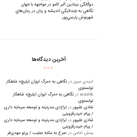
دوگانگی بنیادین آلبر کامو در مواجهه با جهان
نگاهي به چندلايگي انديشه و زبان در رمان‌هاي
شهرنوش پارسي‌پور
آخرین دیدگاه‌ها
امیدی سرور
در
نگاهی به «مرگ ايوان ايليچ» شاهکار
تولستوی
arashk
در
نگاهی به «مرگ ايوان ايليچ» شاهکار
تولستوی
شادی علیپور
در
تراژدی مدرنیته و توسعه سرمایه داری
/ پیام حیدرقزوینی
شادی علیپور
در
تراژدی مدرنیته و توسعه سرمایه داری
/ پیام حیدرقزوینی
بینش امامی
در
صرع به مثابه صلیب / پرتو مهدی‌فر