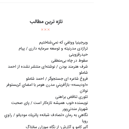
تازه ترین مطالب
ويرجينيا وولفي كه نمي‌شناختيم
تراژدی مدرنیته و توسعه سرمایه داری / پیام
حیدرقزوینی
سقوط در چاه بی‌منطقی
شرف هنرمند بودن / نوشته‌ای منتشر نشده از احمد
شاملو
فروغ شاعره ای جستجوگر / احمد شاملو
«اوديسه»؛ بازآفريني مدرن هومر با امضاي كريستوفر
نولان
تئوری تناقض براهنی
نويسنده خوب هميشه تازه‌كار است / پای صحبت
شهريار مندني‌پور
نگاهي به رمان «تصادف شبانه» پاتريك موديانو / راوي
رويا
آلبر کامو و آثارش؛ از نگاه سوزان سانتاگ