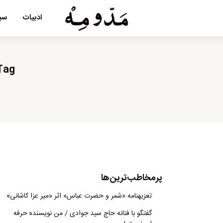
ادبیات
سین
Tag: «شب مینا و چند داستان دیگر» نوشته گابریل 
پرمخاطب‌ترین‌ها
تعزیه‎نامه‏ «شمر و حضرت عباس» اثر «میر عزا کاشانی»
گفتگو با فتانه حاج سید جوادی / من نویسنده حرفه