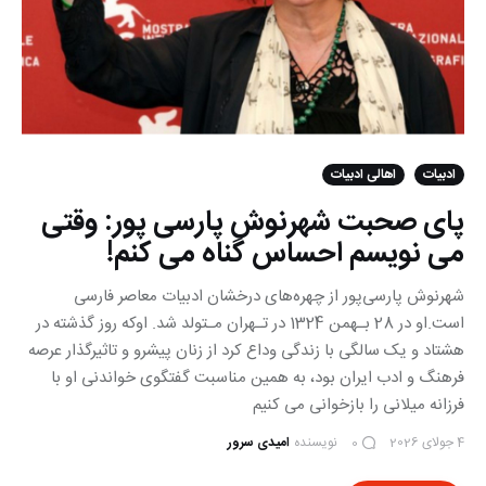
ادبیات
اهالی ادبیات
پای صحبت شهرنوش پارسی‏ پور: وقتی
می نویسم احساس گناه می کنم!
شهرنوش پارسی‌پور از چهره‌های درخشان ادبیات معاصر فارسی‌
است‌.او‌ در 28 بـهمن 1324 در تـهران مـتولد شد. اوکه روز گذشته در
هشتاد و یک سالگی با زندگی وداع کرد از زنان پیشرو و تاثیرگذار عرصه
فرهنگ و ادب ایران بود، به همین مناسبت گفتگوی خواندنی او با
فرزانه میلانی را بازخوانی می کنیم
4 جولای 2026
نویسنده
امیدی سرور
0