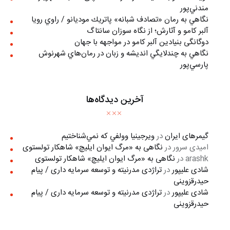
مندني‌پور
نگاهي به رمان «تصادف شبانه» پاتريك موديانو / راوي رويا
آلبر کامو و آثارش؛ از نگاه سوزان سانتاگ
دوگانگی بنیادین آلبر کامو در مواجهه با جهان
نگاهي به چندلايگي انديشه و زبان در رمان‌هاي شهرنوش
پارسي‌پور
آخرین دیدگاه‌ها
گیمرهای ایران
در
ويرجينيا وولفي كه نمي‌شناختيم
امیدی سرور
در
نگاهی به «مرگ ايوان ايليچ» شاهکار تولستوی
arashk
در
نگاهی به «مرگ ايوان ايليچ» شاهکار تولستوی
شادی علیپور
در
تراژدی مدرنیته و توسعه سرمایه داری / پیام
حیدرقزوینی
شادی علیپور
در
تراژدی مدرنیته و توسعه سرمایه داری / پیام
حیدرقزوینی