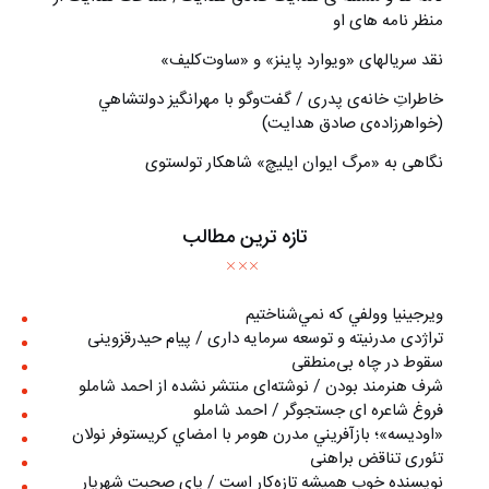
منظر نامه های او
نقد سریالهای «ویوارد پاینز» و «ساوت‌کلیف»
خاطراتِ خانه‌ی پدری / گفت‌وگو با مهرانگيز دولتشاهي
(خواهرزاده‌ی صادق هدايت)
نگاهی به «مرگ ايوان ايليچ» شاهکار تولستوی
تازه ترین مطالب
ويرجينيا وولفي كه نمي‌شناختيم
تراژدی مدرنیته و توسعه سرمایه داری / پیام حیدرقزوینی
سقوط در چاه بی‌منطقی
شرف هنرمند بودن / نوشته‌ای منتشر نشده از احمد شاملو
فروغ شاعره ای جستجوگر / احمد شاملو
«اوديسه»؛ بازآفريني مدرن هومر با امضاي كريستوفر نولان
تئوری تناقض براهنی
نويسنده خوب هميشه تازه‌كار است / پای صحبت شهريار