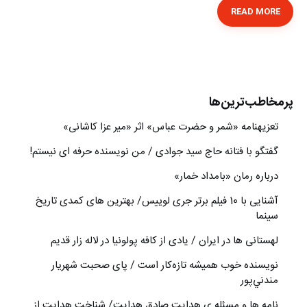
READ MORE
پرمخاطب‌ترین‌ها
تعزیه‎نامه‏ «شمر و حضرت عباس» اثر «میر عزا کاشانی»
گفتگو با فتانه حاج سید جوادی / من نویسنده حرفه ای نیستم!
درباره رمان «بامداد خمار»
آشنایی با 10 فیلم برتر جری لوییس/ بهترین های کمدی تاریخ
سینما
لهستانی ها در ایران / یادی از کافه پولونیا در لاله زار قدیم
نويسنده خوب هميشه تازه‌كار است / پای صحبت شهريار
مندني‌پور
نامه ها و مسئله ی هدایت صادق هدایت/ شناخت هدایت از