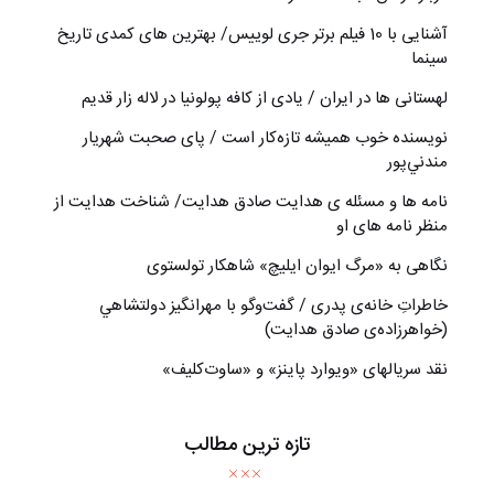
آشنایی با 10 فیلم برتر جری لوییس/ بهترین های کمدی تاریخ
سینما
لهستانی ها در ایران / یادی از کافه پولونیا در لاله زار قدیم
نويسنده خوب هميشه تازه‌كار است / پای صحبت شهريار
مندني‌پور
نامه ها و مسئله ی هدایت صادق هدایت/ شناخت هدایت از
منظر نامه های او
نگاهی به «مرگ ايوان ايليچ» شاهکار تولستوی
خاطراتِ خانه‌ی پدری / گفت‌وگو با مهرانگيز دولتشاهي
(خواهرزاده‌ی صادق هدايت)
نقد سریالهای «ویوارد پاینز» و «ساوت‌کلیف»
تازه ترین مطالب