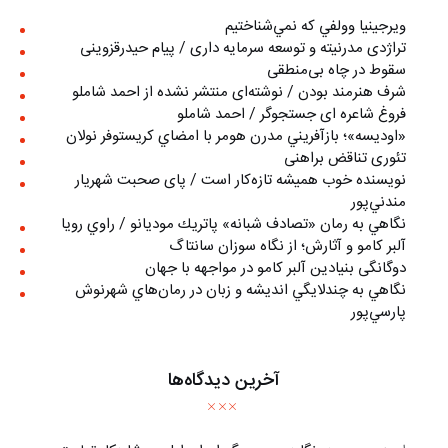
ويرجينيا وولفي كه نمي‌شناختيم
تراژدی مدرنیته و توسعه سرمایه داری / پیام حیدرقزوینی
سقوط در چاه بی‌منطقی
شرف هنرمند بودن / نوشته‌ای منتشر نشده از احمد شاملو
فروغ شاعره ای جستجوگر / احمد شاملو
«اوديسه»؛ بازآفريني مدرن هومر با امضاي كريستوفر نولان
تئوری تناقض براهنی
نويسنده خوب هميشه تازه‌كار است / پای صحبت شهريار
مندني‌پور
نگاهي به رمان «تصادف شبانه» پاتريك موديانو / راوي رويا
آلبر کامو و آثارش؛ از نگاه سوزان سانتاگ
دوگانگی بنیادین آلبر کامو در مواجهه با جهان
نگاهي به چندلايگي انديشه و زبان در رمان‌هاي شهرنوش
پارسي‌پور
آخرین دیدگاه‌ها