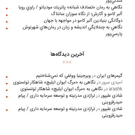
مندني‌پور
نگاهي به رمان «تصادف شبانه» پاتريك موديانو / راوي رويا
آلبر کامو و آثارش؛ از نگاه سوزان سانتاگ
دوگانگی بنیادین آلبر کامو در مواجهه با جهان
نگاهي به چندلايگي انديشه و زبان در رمان‌هاي شهرنوش
پارسي‌پور
آخرین دیدگاه‌ها
گیمرهای ایران
در
ويرجينيا وولفي كه نمي‌شناختيم
امیدی سرور
در
نگاهی به «مرگ ايوان ايليچ» شاهکار تولستوی
arashk
در
نگاهی به «مرگ ايوان ايليچ» شاهکار تولستوی
شادی علیپور
در
تراژدی مدرنیته و توسعه سرمایه داری / پیام
حیدرقزوینی
شادی علیپور
در
تراژدی مدرنیته و توسعه سرمایه داری / پیام
حیدرقزوینی