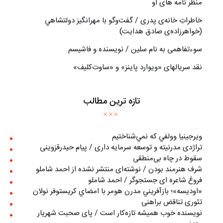
منظر نامه های او
خاطراتِ خانه‌ی پدری / گفت‌وگو با مهرانگيز دولتشاهي
(خواهرزاده‌ی صادق هدايت)
سوءتفاهمی به نام سلین / نویسنده و فاشیسم
نقد سریالهای «ویوارد پاینز» و «ساوت‌کلیف»
تازه ترین مطالب
ويرجينيا وولفي كه نمي‌شناختيم
تراژدی مدرنیته و توسعه سرمایه داری / پیام حیدرقزوینی
سقوط در چاه بی‌منطقی
شرف هنرمند بودن / نوشته‌ای منتشر نشده از احمد شاملو
فروغ شاعره ای جستجوگر / احمد شاملو
«اوديسه»؛ بازآفريني مدرن هومر با امضاي كريستوفر نولان
تئوری تناقض براهنی
نويسنده خوب هميشه تازه‌كار است / پای صحبت شهريار