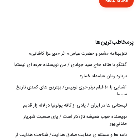
READ MORE
پرمخاطب‌ترین‌ها
تعزیه‎نامه‏ «شمر و حضرت عباس» اثر «میر عزا کاشانی»
گفتگو با فتانه حاج سید جوادی / من نویسنده حرفه ای نیستم!
درباره رمان «بامداد خمار»
آشنایی با 10 فیلم برتر جری لوییس/ بهترین های کمدی تاریخ
سینما
لهستانی ها در ایران / یادی از کافه پولونیا در لاله زار قدیم
نويسنده خوب هميشه تازه‌كار است / پای صحبت شهريار
مندني‌پور
نامه ها و مسئله ی هدایت صادق هدایت/ شناخت هدایت از