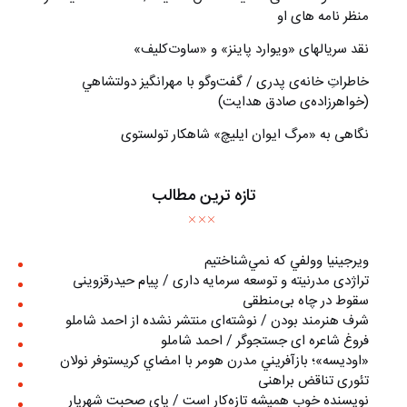
منظر نامه های او
نقد سریالهای «ویوارد پاینز» و «ساوت‌کلیف»
خاطراتِ خانه‌ی پدری / گفت‌وگو با مهرانگيز دولتشاهي
(خواهرزاده‌ی صادق هدايت)
نگاهی به «مرگ ايوان ايليچ» شاهکار تولستوی
تازه ترین مطالب
ويرجينيا وولفي كه نمي‌شناختيم
تراژدی مدرنیته و توسعه سرمایه داری / پیام حیدرقزوینی
سقوط در چاه بی‌منطقی
شرف هنرمند بودن / نوشته‌ای منتشر نشده از احمد شاملو
فروغ شاعره ای جستجوگر / احمد شاملو
«اوديسه»؛ بازآفريني مدرن هومر با امضاي كريستوفر نولان
تئوری تناقض براهنی
نويسنده خوب هميشه تازه‌كار است / پای صحبت شهريار