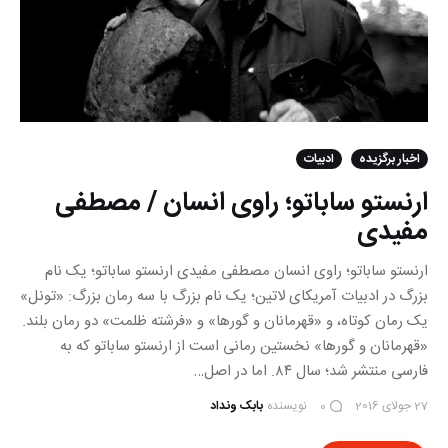
اخبار برگزیده
ادبیات
ارنستو ساباتو؛ راوی انسان / مصطفی
مفیدی
ارنستو ساباتو؛ راوی انسان مصطفی مفیدی ارنستو ساباتو؛ یک نام
بزرگ در ادبیات آمریکای لاتین؛ یک نام بزرگ با سه رمان بزرگ: «تونل»
یک رمان کوتاه، و «قهرمانان و گورها» و «فرشته ظلمت» دو رمان بلند.
«قهرمانان و گورها» نخستین رمانی است از ارنستو ساباتو که به
فارسی منتشر شد؛ سال ۸۴. اما در اصل…
27 جولای 2016
نویسنده
بابک ونداد
0