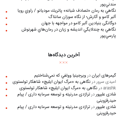
مندني‌پور
نگاهي به رمان «تصادف شبانه» پاتريك موديانو / راوي رويا
آلبر کامو و آثارش؛ از نگاه سوزان سانتاگ
دوگانگی بنیادین آلبر کامو در مواجهه با جهان
نگاهي به چندلايگي انديشه و زبان در رمان‌هاي شهرنوش
پارسي‌پور
آخرین دیدگاه‌ها
گیمرهای ایران
در
ويرجينيا وولفي كه نمي‌شناختيم
امیدی سرور
در
نگاهی به «مرگ ايوان ايليچ» شاهکار تولستوی
arashk
در
نگاهی به «مرگ ايوان ايليچ» شاهکار تولستوی
شادی علیپور
در
تراژدی مدرنیته و توسعه سرمایه داری / پیام
حیدرقزوینی
شادی علیپور
در
تراژدی مدرنیته و توسعه سرمایه داری / پیام
حیدرقزوینی