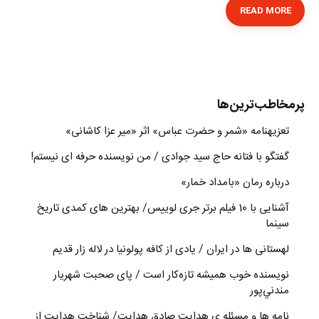
READ MORE
پرمخاطب‌ترین‌ها
تعزیه‎نامه‏ «شمر و حضرت عباس» اثر «میر عزا کاشانی»
گفتگو با فتانه حاج سید جوادی / من نویسنده حرفه ای نیستم!
درباره رمان «بامداد خمار»
آشنایی با 10 فیلم برتر جری لوییس/ بهترین های کمدی تاریخ
سینما
لهستانی ها در ایران / یادی از کافه پولونیا در لاله زار قدیم
نويسنده خوب هميشه تازه‌كار است / پای صحبت شهريار
مندني‌پور
نامه ها و مسئله ی هدایت صادق هدایت/ شناخت هدایت از