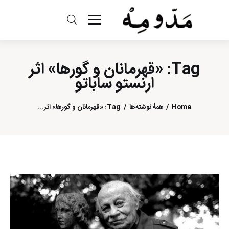
مد و مه
Tag: «قهرمانان و گورها» اثر
ادبیات
ارنستو ساباتو
سینما
Home
همهٔ نوشته‌ها
Tag: «قهرمانان و گورها» اثر...
کتاب
از اقالیم دگر
درباره ما