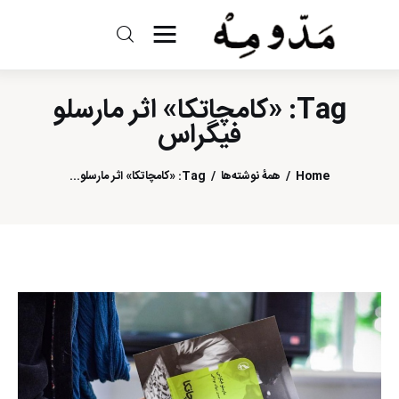
مد و مه
Tag: «كامچاتكا» اثر مارسلو
ادبیات
فيگراس
سینما
Home
همهٔ نوشته‌ها
Tag: «كامچاتكا» اثر مارسلو...
کتاب
از اقالیم دگر
درباره ما