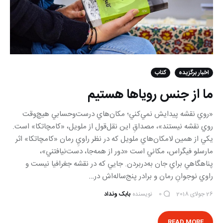
اخبار برگزیده
کتاب
ما از جنس روياها هستیم
«روي نقشه پيدايش نمي‌كني؛ مكان‌هاي درست‌وحسابي هيچ‌وقت
روي نقشه نيستند»، مصداقِ اين نقل‌قول از ملويل، «كامچاتكا» است.
يكي از همين لامكان‌هاي ملويل كه در نظر راويِ رمان «كامچاتكا» اثر
مارسلو فيگراس، مكاني است «دور از همه‌جا، دست‌نيافتني»،
پناهگاهي براي جان به‌دربردن. جايي که در نقشه جغرافيا نيست و
راوي نوجوانِ رمان و برادر پنج‌ساله‌اش در…
26 جولای 2018
نویسنده
بابک ونداد
0
READ MORE