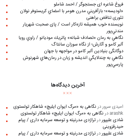
فروغ شاعره ای جستجوگر / احمد شاملو
«اوديسه»؛ بازآفريني مدرن هومر با امضاي كريستوفر نولان
تئوری تناقض براهنی
نويسنده خوب هميشه تازه‌كار است / پای صحبت شهريار
مندني‌پور
نگاهي به رمان «تصادف شبانه» پاتريك موديانو / راوي رويا
آلبر کامو و آثارش؛ از نگاه سوزان سانتاگ
دوگانگی بنیادین آلبر کامو در مواجهه با جهان
نگاهي به چندلايگي انديشه و زبان در رمان‌هاي شهرنوش
پارسي‌پور
آخرین دیدگاه‌ها
امیدی سرور
در
نگاهی به «مرگ ايوان ايليچ» شاهکار تولستوی
arashk
در
نگاهی به «مرگ ايوان ايليچ» شاهکار تولستوی
شادی علیپور
در
تراژدی مدرنیته و توسعه سرمایه داری / پیام
حیدرقزوینی
شادی علیپور
در
تراژدی مدرنیته و توسعه سرمایه داری / پیام