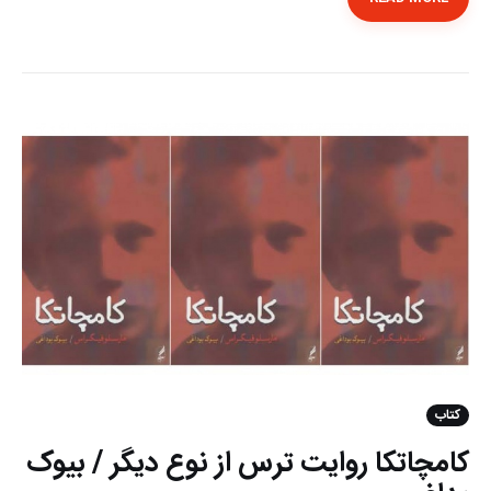
کتاب
كامچاتكا روايت ترس از نوع ديگر / بیوک