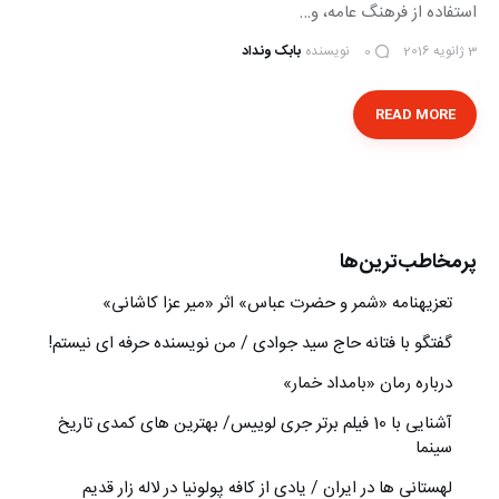
استفاده از فرهنگ عامه، و…
3 ژانویه 2016
نویسنده
بابک ونداد
0
READ MORE
پرمخاطب‌ترین‌ها
تعزیه‎نامه‏ «شمر و حضرت عباس» اثر «میر عزا کاشانی»
گفتگو با فتانه حاج سید جوادی / من نویسنده حرفه ای نیستم!
درباره رمان «بامداد خمار»
آشنایی با 10 فیلم برتر جری لوییس/ بهترین های کمدی تاریخ
سینما
لهستانی ها در ایران / یادی از کافه پولونیا در لاله زار قدیم