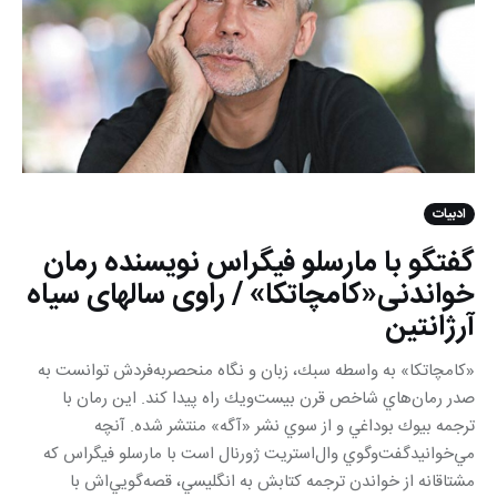
ادبیات
گفتگو با مارسلو فيگراس نویسنده رمان
خواندنی«كامچاتكا» / راوی سالهای سیاه
آرژانتین
«كامچاتكا» به واسطه سبك، زبان و نگاه منحصربه‌فردش توانست به
صدر رمان‌هاي شاخص قرن بيست‌ويك راه پيدا كند. اين رمان با
ترجمه بيوك بوداغي و از سوي نشر «آگه» منتشر شده. آنچه
مي‌خوانيدگفت‌وگوي وال‌استريت ژورنال است با مارسلو فيگراس كه
مشتاقانه از خواندن ترجمه‌ كتابش به انگليسي، قصه‌گويي‌اش با