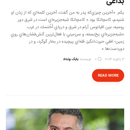
بداغی
یکم:‌ «آخرين چيزي‌كه پدر به من گفت، آخرين كلمه‌اي كه از زبان او
شنيدم، كامچاتكا بود.» كامچاتكا شبه‌جزيره‌اي است در شرق دور
روسيه، بين اقيانوس آرام در شرق و درياي اُخُتسك در غرب.
«شبه‌جزيره‌اي يخ‌بسته، و سرزميني با فعال‌ترين آتش‌فشان‌هاي روي
زمين؛ افقي حيرت‌انگيز، قله‌اي پيچيده در بخار گوگرد، و در
دوردست‌ها.»
3 ژانویه 2016
نویسنده
بابک ونداد
0
READ MORE