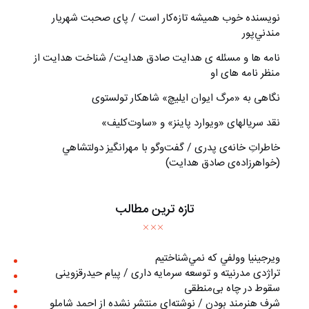
نويسنده خوب هميشه تازه‌كار است / پای صحبت شهريار
مندني‌پور
نامه ها و مسئله ی هدایت صادق هدایت/ شناخت هدایت از
منظر نامه های او
نگاهی به «مرگ ايوان ايليچ» شاهکار تولستوی
نقد سریالهای «ویوارد پاینز» و «ساوت‌کلیف»
خاطراتِ خانه‌ی پدری / گفت‌وگو با مهرانگيز دولتشاهي
(خواهرزاده‌ی صادق هدايت)
تازه ترین مطالب
ويرجينيا وولفي كه نمي‌شناختيم
تراژدی مدرنیته و توسعه سرمایه داری / پیام حیدرقزوینی
سقوط در چاه بی‌منطقی
شرف هنرمند بودن / نوشته‌ای منتشر نشده از احمد شاملو