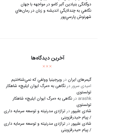
دوگانگی بنیادین آلبر کامو در مواجهه با جهان
نگاهي به چندلايگي انديشه و زبان در رمان‌هاي
شهرنوش پارسي‌پور
آخرین دیدگاه‌ها
گیمرهای ایران
در
ويرجينيا وولفي كه نمي‌شناختيم
امیدی سرور
در
نگاهی به «مرگ ايوان ايليچ» شاهکار
تولستوی
arashk
در
نگاهی به «مرگ ايوان ايليچ» شاهکار
تولستوی
شادی علیپور
در
تراژدی مدرنیته و توسعه سرمایه داری
/ پیام حیدرقزوینی
شادی علیپور
در
تراژدی مدرنیته و توسعه سرمایه داری
/ پیام حیدرقزوینی