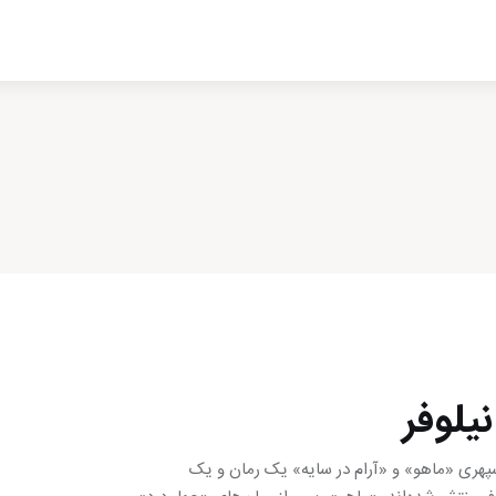
ادبیات
سینما
کتاب
از اقالیم دگر
درباره ما
نیلوفر
 سپهری «ماهو» و «آرام در سایه» یک رمان و یک