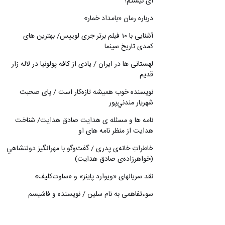
ای نیستم!
درباره رمان «بامداد خمار»
آشنایی با 10 فیلم برتر جری لوییس/ بهترین های
کمدی تاریخ سینما
لهستانی ها در ایران / یادی از کافه پولونیا در لاله زار
قدیم
نويسنده خوب هميشه تازه‌كار است / پای صحبت
شهريار مندني‌پور
نامه ها و مسئله ی هدایت صادق هدایت/ شناخت
هدایت از منظر نامه های او
خاطراتِ خانه‌ی پدری / گفت‌وگو با مهرانگيز دولتشاهي
(خواهرزاده‌ی صادق هدايت)
نقد سریالهای «ویوارد پاینز» و «ساوت‌کلیف»
سوءتفاهمی به نام سلین / نویسنده و فاشیسم