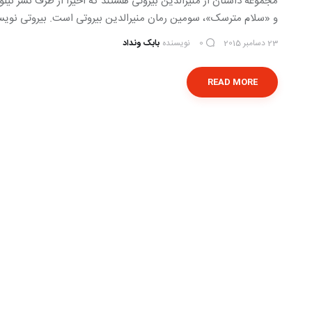
مجموعه داستان از منیرالدین بیروتی هستند که اخیرا از طرف نشر نیلو
و «سلام مترسک»، سومین رمان منیرالدین بیروتی است. بیروتی نویس
23 دسامبر 2015
نویسنده
بابک ونداد
0
READ MORE