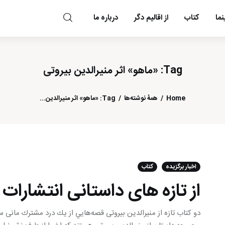
ما
کتاب
از اقالیم دگر
درباره ما
مد و مه
Tag: «ماهو» اثر منیرالدین بیروتی
Home
همهٔ نوشته‌ها
Tag: «ماهو» اثر منیرالدین...
اخبار برگزیده
کتاب
از تازه های داستانی انتشارات 
دو کتاب تازه از منیرالدین بیروتی قصه‌هايي از يك درد مشترك مانی