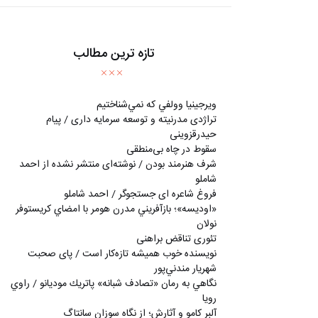
تازه ترین مطالب
ويرجينيا وولفي كه نمي‌شناختيم
تراژدی مدرنیته و توسعه سرمایه داری / پیام
حیدرقزوینی
سقوط در چاه بی‌منطقی
شرف هنرمند بودن / نوشته‌ای منتشر نشده از احمد
شاملو
فروغ شاعره ای جستجوگر / احمد شاملو
«اوديسه»؛ بازآفريني مدرن هومر با امضاي كريستوفر
نولان
تئوری تناقض براهنی
نويسنده خوب هميشه تازه‌كار است / پای صحبت
شهريار مندني‌پور
نگاهي به رمان «تصادف شبانه» پاتريك موديانو / راوي
رويا
آلبر کامو و آثارش؛ از نگاه سوزان سانتاگ