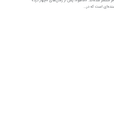
فر منتشر شده‌اند. «ماهو»، پس از رمان‌های «چهار درد»
نده‌ای است که در…