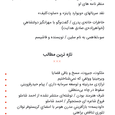
منظر نامه های او
نقد سریالهای «ویوارد پاینز» و «ساوت‌کلیف»
خاطراتِ خانه‌ی پدری / گفت‌وگو با مهرانگيز دولتشاهي
(خواهرزاده‌ی صادق هدايت)
سوءتفاهمی به نام سلین / نویسنده و فاشیسم
تازه ترین مطالب
ملکوت، جبروت، مسخ و باقی قضایا
ويرجينيا وولفي كه نمي‌شناختيم
تراژدی مدرنیته و توسعه سرمایه داری / پیام حیدرقزوینی
سقوط در چاه بی‌منطقی
شرف هنرمند بودن / نوشته‌ای منتشر نشده از احمد شاملو
فروغ شاعره ای جستجوگر / احمد شاملو
«اوديسه»؛ بازآفريني مدرن هومر با امضاي كريستوفر نولان
تئوری تناقض براهنی