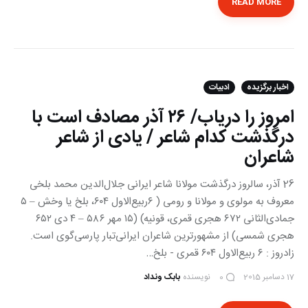
READ MORE
اخبار برگزیده
ادبیات
امروز را دریاب/ ۲۶ آذر مصادف است با
درگذشت کدام شاعر / یادی از شاعر
شاعران
26 آذر، سالروز درگذشت مولانا شاعر ايرانی جلال‌الدین محمد بلخی
معروف به مولوی و مولانا و رومی ( ‎۶ربیع‌الاول ۶۰۴، بلخ یا وخش – ۵
جمادی‌الثانی ۶۷۲ هجری قمری، قونیه) (۱۵ مهر ۵۸۶ – ۴ دی ۶۵۲
هجری شمسی) از مشهورترین شاعران ایرانی‌تبار پارسی‌گوی است.
زادروز : ۶ ربیع‌الاول ۶۰۴ قمری - بلخ…
17 دسامبر 2015
نویسنده
بابک ونداد
0