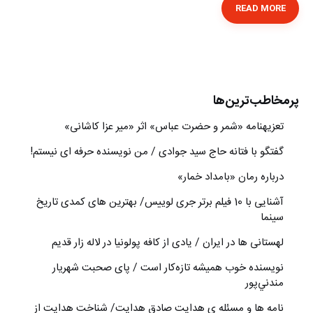
READ MORE
پرمخاطب‌ترین‌ها
تعزیه‎نامه‏ «شمر و حضرت عباس» اثر «میر عزا کاشانی»
گفتگو با فتانه حاج سید جوادی / من نویسنده حرفه ای نیستم!
درباره رمان «بامداد خمار»
آشنایی با 10 فیلم برتر جری لوییس/ بهترین های کمدی تاریخ
سینما
لهستانی ها در ایران / یادی از کافه پولونیا در لاله زار قدیم
نويسنده خوب هميشه تازه‌كار است / پای صحبت شهريار
مندني‌پور
نامه ها و مسئله ی هدایت صادق هدایت/ شناخت هدایت از