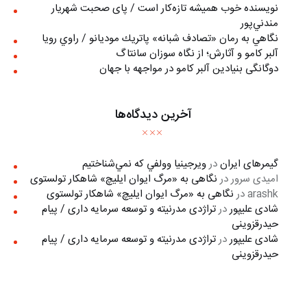
نويسنده خوب هميشه تازه‌كار است / پای صحبت شهريار
مندني‌پور
نگاهي به رمان «تصادف شبانه» پاتريك موديانو / راوي رويا
آلبر کامو و آثارش؛ از نگاه سوزان سانتاگ
دوگانگی بنیادین آلبر کامو در مواجهه با جهان
آخرین دیدگاه‌ها
گیمرهای ایران
در
ويرجينيا وولفي كه نمي‌شناختيم
امیدی سرور
در
نگاهی به «مرگ ايوان ايليچ» شاهکار تولستوی
arashk
در
نگاهی به «مرگ ايوان ايليچ» شاهکار تولستوی
شادی علیپور
در
تراژدی مدرنیته و توسعه سرمایه داری / پیام
حیدرقزوینی
شادی علیپور
در
تراژدی مدرنیته و توسعه سرمایه داری / پیام
حیدرقزوینی